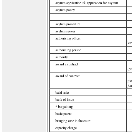
asylum application
sk.
application for asylum
asylum policy
asylum procedure
asylum seeker
authorising officer
kre
authorising person
authority
award a contract
(pu
award of contract
pie
jo
balai rules
bank of issue
* bargaining
basic patent
bringing case in the court
capacity charge