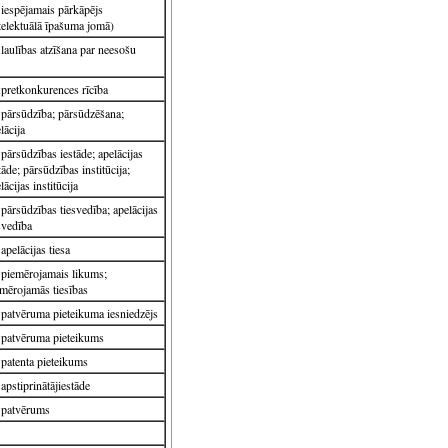
iespējamais pārkāpējs
telektuālā īpašuma jomā)
laulības atzīšana par neesošu
pretkonkurences rīcība
pārsūdzība; pārsūdzēšana;
lācija
pārsūdzības iestāde; apelācijas
tāde; pārsūdzības institūcija;
lācijas institūcija
pārsūdzības tiesvedība; apelācijas
svedība
apelācijas tiesa
piemērojamais likums;
mērojamās tiesības
patvēruma pieteikuma iesniedzējs
patvēruma pieteikums
patenta pieteikums
apstiprinātājiestāde
patvērums