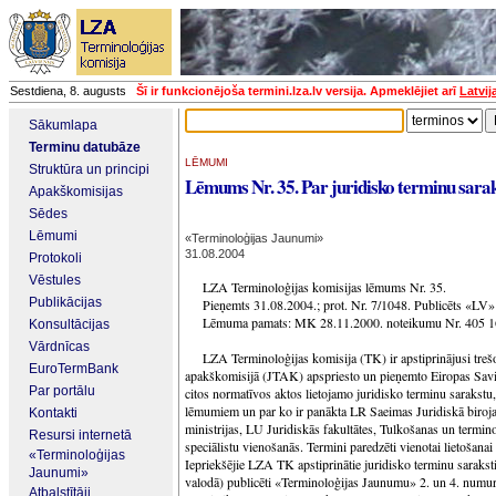
Sestdiena, 8. augusts
Šī ir funkcionējoša termini.lza.lv versija. Apmeklējiet arī
Latvij
Sākumlapa
Terminu datubāze
LĒMUMI
Struktūra un principi
Lēmums Nr. 35. Par juridisko terminu sara
Apakškomisijas
Sēdes
Lēmumi
«Terminoloģijas Jaunumi»
31.08.2004
Protokoli
Vēstules
LZA Terminoloģijas komisijas lēmums Nr. 35.
Publikācijas
Pieņemts 31.08.2004.; prot. Nr. 7/1048. Publicēts «LV
Lēmuma pamats: MK 28.11.2000. noteikumu Nr. 405 16
Konsultācijas
Vārdnīcas
LZA Terminoloģijas komisija (TK) ir apstiprinājusi treš
EuroTermBank
apakškomisijā (JTAK) apspriesto un pieņemto Eiropas Sav
Par portālu
citos normatīvos aktos lietojamo juridisko terminu sarakst
lēmumiem un par ko ir panākta LR Saeimas Juridiskā biroja,
Kontakti
ministrijas, LU Juridiskās fakultātes, Tulkošanas un termi
Resursi internetā
speciālistu vienošanās. Termini paredzēti vienotai lietošanai
«Terminoloģijas
Iepriekšējie LZA TK apstiprinātie juridisko terminu sarakst
Jaunumi»
valodā) publicēti «Terminoloģijas Jaunumu» 2. un 4. numur
Atbalstītāji