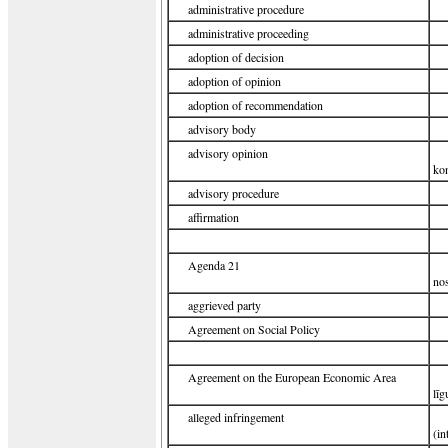
administrative procedure
administrative proceeding
adoption of decision
adoption of opinion
adoption of recommendation
advisory body
advisory opinion
kon
advisory procedure
affirmation
Agenda 21
no
aggrieved party
Agreement on Social Policy
Agreement on the European Economic Area
lī
alleged infringement
(in