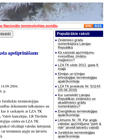
as Nacionālo terminoloģijas portālu
.
Populārākie raksti
Zinātnisko grādu
nomenklatūra Latvijas
Republikā
ksta apstiprināšanu
Kā saīsināt apzīmējumu
«veselības zinātņu
maģistrs»?
LZA TK sēde 2012. gada 8.
maijā
Ķīmijas un ķīmijas
tehnoloģijas terminoloģijas
apakškomisija
» 14.09.2004.
LZA TK protokols Nr. 5/1143
(05.06.2018)
. p.
Kur sameklēt Latvijas
Republikas zinātnisko un
o Juridiskās terminoloģijas
akadēmisko grādu
ienības dokumentu tulkojumos un
nomenklatūru?
u, kas ir saskaņots ar LZA TK
Enerģētikas terminoloģijas
apakškomisija
 Valsts kancelejas, LR Tieslietu
Lēmums Nr. 78. Par angļu
noloģijas centra un LZA TK
valodas apzīmējuma “park &
 praksē oficiālajā valodas lietojumā.
ride” atveidi latviešu valodā
i (ar terminiem angļu un latviešu
Juridiskās terminoloģijas
ā.
apakškomisija