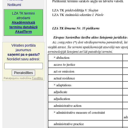
Pielikumā: terminu saraksts angļu un latviešu valodā.
Notikumi
LZA TK priekšsēdētāja
V. Skujiņa
LZA TK termini
LZA TK zinātniskā sekretāre
I. Pūtele
atrodami
Akadēmiskajā
terminu datubāzē
LZA TK lēmuma Nr. 35 pielikums
AkadTerm
Eiropas Savienības tiesību aktos lietojamie juridiskie
Aiz zvaigznītes
(*)
doti vārdkopterminu pamatvārdi, lai
Vēlaties portāla
vieglāk atrast. Šie termini apakškomisijā atsevišķi nav apstip
jaunumus
terminoloģijā lietojami arī kā patstāvīgi termini.
saņemt pa e-pastu?
* abduction
Norādiet savu adresi:
access to justice
act or omission
actual residence
Pakalpojumu nodrošina
FeedBlitz
* adaptations
adjudicate
adjudication
administrative action
* administrative measure of constraint
adm
administrative practice