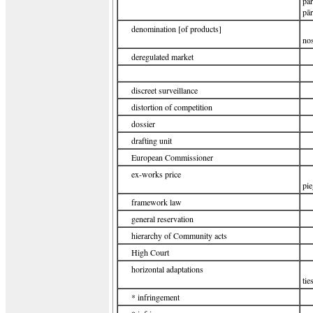
pār
pār
denomination [of products]
no
deregulated market
discreet surveillance
distortion of competition
dossier
drafting unit
European Commissioner
ex-works price
pie
framework law
general reservation
hierarchy of Community acts
High Court
horizontal adaptations
tie
* infringement