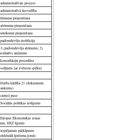
administratīvais process
administratīvā tiesvedība
lēmuma pieņemšana
atzinuma pieņemšana
ieteikuma pieņemšana
padomdevēja institūcija
1) padomdevēja atzinums; 2)
sultatīvs atzinums
konsultāciju procedūra
solījums [ar zvēresta spēku]
Darba kārtība 21 (dokumenta
saukums)
cietusī puse
Sociālās politikas nolīgums
Eiropas Ekonomikas zonas
gums, EEZ līgums
iespējamais pārkāpums
telektuālā īpašuma jomā)