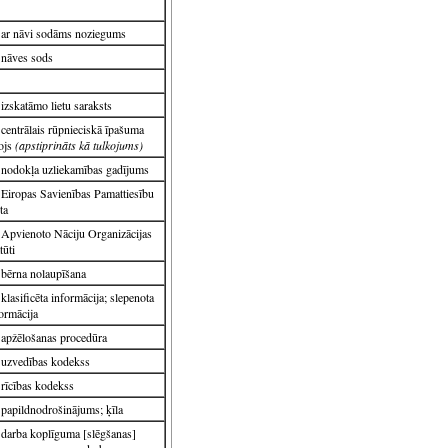
ar nāvi sodāms noziegums
nāves sods
izskatāmo lietu saraksts
centrālais rūpnieciskā īpašuma
ojs
(apstiprināts kā tulkojums)
nodokļa uzliekamības gadījums
Eiropas Savienības Pamattiesību
ta
Apvienoto Nāciju Organizācijas
tūti
bērna nolaupīšana
klasificēta informācija; slepenota
ormācija
apžēlošanas procedūra
uzvedības kodekss
rīcības kodekss
papildnodrošinājums; ķīla
darba koplīguma [slēgšanas]