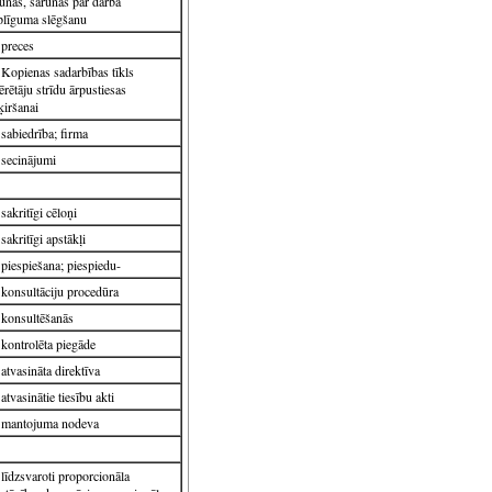
unas, sarunas par darba
plīguma slēgšanu
preces
Kopienas sadarbības tīkls
ērētāju strīdu ārpustiesas
ķiršanai
sabiedrība; firma
secinājumi
sakritīgi cēloņi
sakritīgi apstākļi
piespiešana; piespiedu-
konsultāciju procedūra
konsultēšanās
kontrolēta piegāde
atvasināta direktīva
atvasinātie tiesību akti
mantojuma nodeva
līdzsvaroti proporcionāla