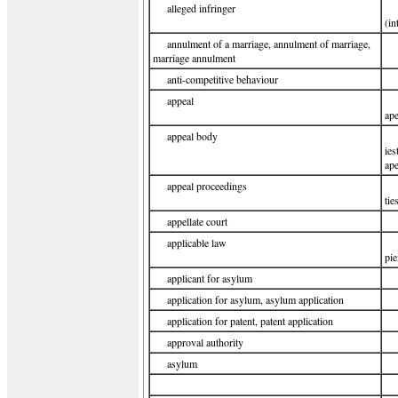
alleged infringer
(in
annulment of a marriage, annulment of marriage,
marriage annulment
anti-competitive behaviour
appeal
ape
appeal body
ies
ape
appeal proceedings
tie
appellate court
applicable law
pie
applicant for asylum
application for asylum, asylum application
application for patent, patent application
approval authority
asylum