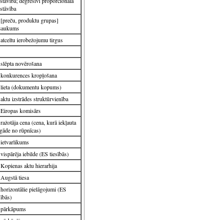
stāvība; degresīvi proporcionāla
stāvība
[preču, produktu grupas]
saukums
atceltu ierobežojumu tirgus
slēpta novērošana
konkurences kropļošana
lieta (dokumentu kopums)
aktu izstrādes struktūrvienība
Eiropas komisārs
ražotāja cena (cena, kurā iekļauta
gāde no rūpnīcas)
ietvarlikums
vispārēja iebilde (ES tiesībās)
Kopienas aktu hierarhija
Augstā tiesa
horizontālie pielāgojumi (ES
sībās)
pārkāpums