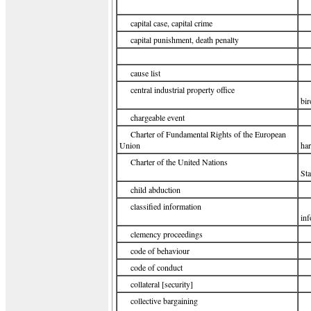
capital case, capital crime
capital punishment, death penalty
cause list
central industrial property office
bir
chargeable event
Charter of Fundamental Rights of the European
Union
har
Charter of the United Nations
Sta
child abduction
classified information
inf
clemency proceedings
code of behaviour
code of conduct
collateral [security]
collective bargaining