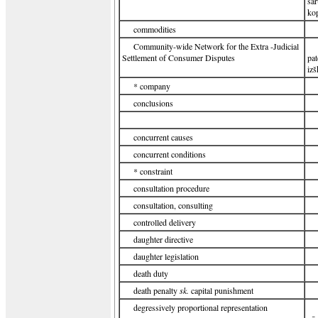
sar
ko
commodities
Community-wide Network for the Extra -Judicial
Settlement of Consumer Disputes
pat
izš
* company
conclusions
concurrent causes
concurrent conditions
* constraint
consultation procedure
consultation, consulting
controlled delivery
daughter directive
daughter legislation
death duty
death penalty
sk.
capital punishment
degressively proportional representation