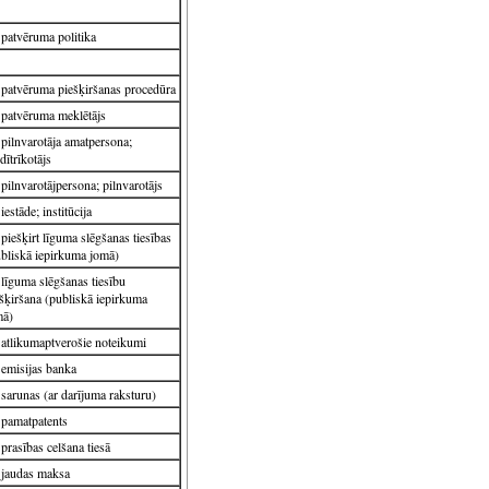
patvēruma politika
patvēruma piešķiršanas procedūra
patvēruma meklētājs
pilnvarotāja amatpersona;
dītrīkotājs
pilnvarotājpersona; pilnvarotājs
iestāde; institūcija
piešķirt līguma slēgšanas tiesības
bliskā iepirkuma jomā)
līguma slēgšanas tiesību
šķiršana (publiskā iepirkuma
mā)
atlikumaptverošie noteikumi
emisijas banka
sarunas (ar darījuma raksturu)
pamatpatents
prasības celšana tiesā
jaudas maksa