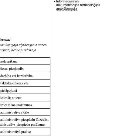
Informācijas un
dokumentācijas terminoloģijas
apakškomisija
 termini
 tos kopīgajā alfabetējumā varētu
rināti, bet tie juridiskajā
nolaupīšana
tiesas pieejamība
darbība vai bezdarbība
faktiskā dzīvesvieta
pielāgojumi
iztiesāt; nolemt
iztiesāšana; nolēmums
administratīva rīcība
administratīvs piespiedu līdzeklis;
inistratīvs piespiedu pasākums
administratīvā prakse