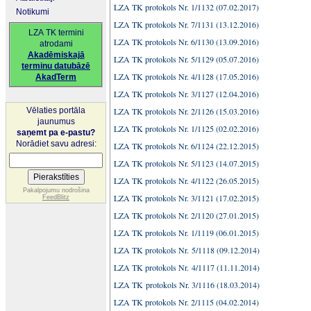
LZA TK protokols Nr. 1/1132 (07.02.2017)
Notikumi
LZA TK protokols Nr. 7/1131 (13.12.2016)
LZA TK termini
LZA TK protokols Nr. 6/1130 (13.09.2016)
atrodami
Akadēmiskajā
LZA TK protokols Nr. 5/1129 (05.07.2016)
terminu datubāzē
LZA TK protokols Nr. 4/1128 (17.05.2016)
AkadTerm
LZA TK protokols Nr. 3/1127 (12.04.2016)
Vēlaties portāla
LZA TK protokols Nr. 2/1126 (15.03.2016)
jaunumus
LZA TK protokols Nr. 1/1125 (02.02.2016)
saņemt pa e-pastu?
Norādiet savu adresi:
LZA TK protokols Nr. 6/1124 (22.12.2015)
LZA TK protokols Nr. 5/1123 (14.07.2015)
LZA TK protokols Nr. 4/1122 (26.05.2015)
Pakalpojumu nodrošina
LZA TK protokols Nr. 3/1121 (17.02.2015)
FeedBlitz
LZA TK protokols Nr. 2/1120 (27.01.2015)
LZA TK protokols Nr. 1/1119 (06.01.2015)
LZA TK protokols Nr. 5/1118 (09.12.2014)
LZA TK protokols Nr. 4/1117 (11.11.2014)
LZA TK protokols Nr. 3/1116 (18.03.2014)
LZA TK protokols Nr. 2/1115 (04.02.2014)