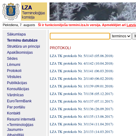
Piektdiena, 7. augusts
Šī ir funkcionējoša termini.lza.lv versija. Apmeklējiet arī
Latvi
Sākumlapa
Terminu datubāze
Struktūra un principi
PROTOKOLI
Apakškomisijas
LZA TK protokols Nr. 5/1143 (05.06.2018)
Sēdes
LZA TK protokols Nr. 4/1142 (10.04.2018)
Lēmumi
LZA TK protokols Nr. 3/1141 (06.03.2018)
Protokoli
Vēstules
LZA TK protokols Nr. 2/1140 (06.02.2018)
Publikācijas
LZA TK protokols Nr. 1/1139 (09.01.2018)
Konsultācijas
LZA TK protokols Nr. 7/1138 (05.12.2017)
Vārdnīcas
LZA TK protokols Nr. 6/1137 (07.11.2017)
EuroTermBank
Par portālu
LZA TK protokols Nr. 5/1136 (26.09.2017)
Kontakti
LZA TK protokols Nr. 4/1135 (13.06.2017)
Resursi internetā
LZA TK protokols Nr. 3/1134 (11.04.2017)
«Terminoloģijas
Jaunumi»
LZA TK protokols Nr. 2/1133 (14.03.2017)
Atbalstītāji