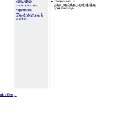
description,
Informācijas un
dokumentācijas terminoloģijas
prescription and
apakškomisija
explanation
(
Terminology vol. 9,
2003-2
)
u akadēmija