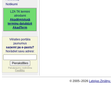
Notikumi
LZA TK termini
atrodami
Akadēmiskajā
terminu datubāzē
AkadTerm
Vēlaties portāla
jaunumus
saņemt pa e-pastu?
Norādiet savu adresi:
Pakalpojumu nodrošina
FeedBlitz
© 2005–2026
Latvijas Zinātņ