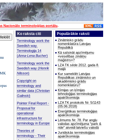
as Nacionālo terminoloģijas portālu
.
Ko raksta citi
Populārākie raksti
Zinātnisko grādu
Terminology work the
nomenklatūra Latvijas
Swedish way.
Republikā
Terminologija 14
Kā saīsināt apzīmējumu
(
Anna-Lena Bucher
)
«veselības zinātņu
umu
maģistrs»?
Terminology work the
LZA TK sēde 2012. gada 8.
Swedish way (
Henrik
maijā
m MK
Nilsson
)
Kur sameklēt Latvijas
Republikas zinātnisko un
Copyright on
akadēmisko grādu
ropas
nomenklatūru?
terminology and
Ķīmijas un ķīmijas
similar data (
Christian
tehnoloģijas terminoloģijas
Galinski
)
apakškomisija
LZA TK protokols Nr. 5/1143
Pointer Final Report -
(05.06.2018)
Proposal for
Enerģētikas terminoloģijas
operational
apakškomisija
infrastructure for
Lēmums Nr. 78. Par angļu
terminology in Europe
valodas apzīmējuma “park &
ride” atveidi latviešu valodā
Theories of
Juridiskās terminoloģijas
terminology - Their
apakškomisija