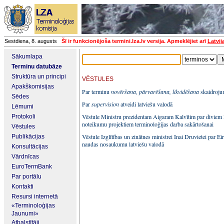
Sestdiena, 8. augusts
Šī ir funkcionējoša termini.lza.lv versija. Apmeklējiet arī
Latvij
Sākumlapa
Terminu datubāze
Struktūra un principi
VĒSTULES
Apakškomisijas
Par terminu
novēršana, pārvarēšana, likvidēšana
skaidroj
Sēdes
Par
supervision
atveidi latviešu valodā
Lēmumi
Vēstule Ministru prezidentam Aigaram Kalvītim par divie
Protokoli
noteikumu projektiem terminoloģijas darba sakārtošanai
Vēstules
Vēstule Izglītības un zinātnes ministrei Inai Druvietei par Ei
Publikācijas
naudas nosaukumu latviešu valodā
Konsultācijas
Vārdnīcas
EuroTermBank
Par portālu
Kontakti
Resursi internetā
«Terminoloģijas
Jaunumi»
Atbalstītāji