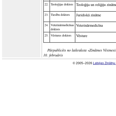
22.
Teoloģijas doktors
Teoloģija un reliģiju zinātn
23.
Tiesību doktors
Juridiskā zinātne
24.
Veterinārmedicīnas
Veterinārmedicīna
doktors
25.
Vēstures doktors
Vēsture
Pārpublicēts no laikraksta «Zinātnes Vēstnesi
10. februāris
© 2005–2026
Latvijas Zinātņ