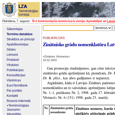
Piektdiena, 7. augusts
Šī ir funkcionējoša termini.lza.lv versija. Apmeklējiet arī
Latvi
Sākumlapa
Terminu datubāze
PUBLIKĀCIJAS
Struktūra un principi
Zinātnisko grādu nomenklatūra Latv
Apakškomisijas
Sēdes
Lēmumi
«Zinātnes Vēstnesis»
Protokoli
10.02.2003
Vēstules
Gan promociju sludinājumos, gan citur tekstos
Publikācijas
Dr.
zinātnisko grādu apzīmējumi kā, piemēram,
Konsultācijas
Dr.
h
. phys.
, kas abos gadījumos ir nepareizi.
Vārdnīcas
Atgādinām, kāda ir Latvijas Zinātnes padomes
EuroTermBank
nomenklatūra un to saīsinātais apzīmējums lat
Par portālu
Nr. 1–1, pielikums Nr. 2, 1998. gada 17. februārī
Kontakti
Vēstnesī» Nr. 6 (151) 1998. gada 23. martā).
Resursi internetā
«Terminoloģijas
Nr.
Zinātniskā grāda
Zinātnes nozares, kurās 
Jaunumi»
nosaukums
piešķirts attiecīgais grād
Atbalstītāji