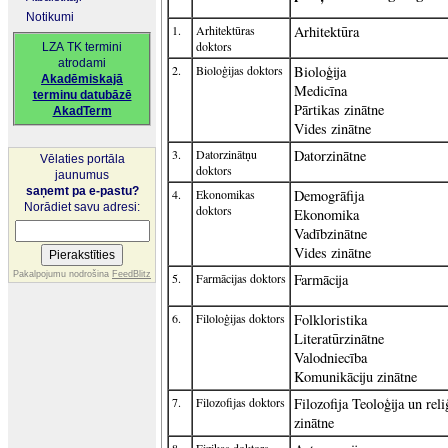
Notikumi
1.
Arhitektūras
Arhitektūra
doktors
LZA TK termini
atrodami
2.
Bioloģijas doktors
Bioloģija
Akadēmiskajā
Medicīna
terminu datubāzē
Pārtikas zinātne
AkadTerm
Vides zinātne
3.
Datorzinātņu
Datorzinātne
Vēlaties portāla
doktors
jaunumus
saņemt pa e-pastu?
4.
Ekonomikas
Demogrāfija
Norādiet savu adresi:
doktors
Ekonomika
Vadībzinātne
Vides zinātne
Pakalpojumu nodrošina
FeedBlitz
5.
Farmācijas doktors
Farmācija
6.
Filoloģijas doktors
Folkloristika
Literatūrzinātne
Valodniecība
Komunikāciju zinātne
7.
Filozofijas doktors
Filozofija Teoloģija un reli
zinātne