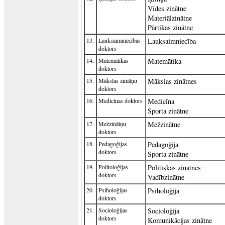
Vides zinātne
Materiālzinātne
Pārtikas zinātne
13.
Lauksaimniecības
Lauksaimniecība
doktors
14.
Matemātikas
Matemātika
doktors
15.
Mākslas zinātņu
Mākslas zinātnes
doktors
16.
Medicīnas doktors
Medicīna
Sporta zinātne
17.
Mežzinātņu
Mežzinātne
doktors
18.
Pedagoģijas
Pedagoģija
doktors
Sporta zinātne
19.
Politoloģijas
Politiskās zinātnes
doktors
Vadībzinātne
20.
Psiholoģijas
Psiholoģija
doktors
21.
Socioloģijas
Socioloģija
doktors
Komunikācijas zinātne