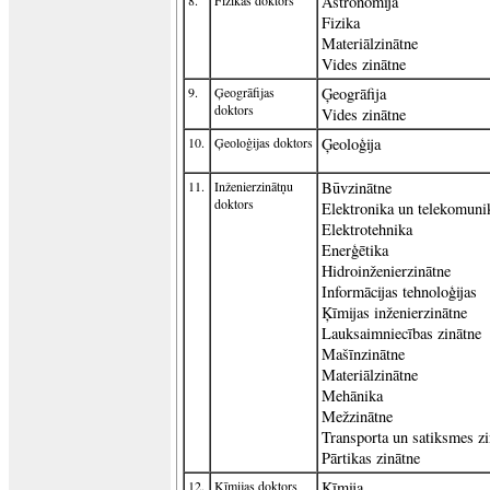
8.
Fizikas doktors
Astronomija
Fizika
Materiālzinātne
Vides zinātne
9.
Ģeogrāfijas
Ģeogrāfija
doktors
Vides zinātne
10.
Ģeoloģijas doktors
Ģeoloģija
11.
Inženierzinātņu
Būvzinātne
doktors
Elektronika un telekomunik
Elektrotehnika
Enerģētika
Hidroinženierzinātne
Informācijas tehnoloģijas
Ķīmijas inženierzinātne
Lauksaimniecības zinātne
Mašīnzinātne
Materiālzinātne
Mehānika
Mežzinātne
Transporta un satiksmes zi
Pārtikas zinātne
12.
Ķīmijas doktors
Ķīmija