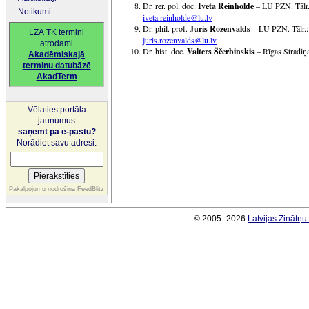
Dr. rer. pol. doc.
Iveta Reinholde
– LU PZN. Tālr.
Notikumi
iveta.reinholde@lu.lv
Dr. phil. prof.
Juris Rozenvalds
– LU PZN. Tālr.:
LZA TK termini
juris.rozenvalds@lu.lv
atrodami
Dr. hist. doc.
Valters Ščerbinskis
– Rīgas Stradiņa
Akadēmiskajā
terminu datubāzē
AkadTerm
Vēlaties portāla
jaunumus
saņemt pa e-pastu?
Norādiet savu adresi:
Pakalpojumu nodrošina
FeedBlitz
© 2005–2026
Latvijas Zinātņ