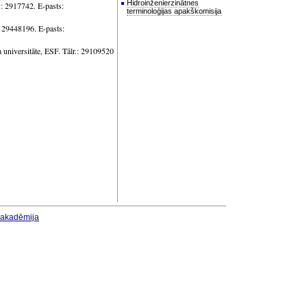
Hidroinženierzinātnes
: 2917742. E-pasts:
terminoloģijas apakškomisija
 29448196. E-pasts:
 universitāte, ESF. Tālr.: 29109520
u akadēmija