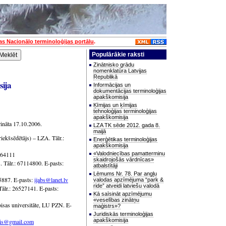
jas Nacionālo terminoloģijas portālu
.
Populārākie raksti
Zinātnisko grādu
nomenklatūra Latvijas
Republikā
sija
Informācijas un
dokumentācijas terminoloģijas
apakškomisija
Ķīmijas un ķīmijas
tehnoloģijas terminoloģijas
apakškomisija
rināta 17.10.2006.
LZA TK sēde 2012. gada 8.
maijā
iekšsēdētājs) – LZA. Tālr.:
Enerģētikas terminoloģijas
apakškomisija
6364111
«Valodniecības pamatterminu
skaidrojošās vārdnīcas»
. Tālr.: 67114800. E-pasts:
atbalstītāji
Lēmums Nr. 78. Par angļu
5887. E-pasts:
ijabs@lanet.lv
valodas apzīmējuma “park &
ride” atveidi latviešu valodā
lr.: 26527141. E-pasts:
Kā saīsināt apzīmējumu
«veselības zinātņu
oisas universitāte, LU PZN. E-
maģistrs»?
Juridiskās terminoloģijas
apakškomisija
zis@gmail.com