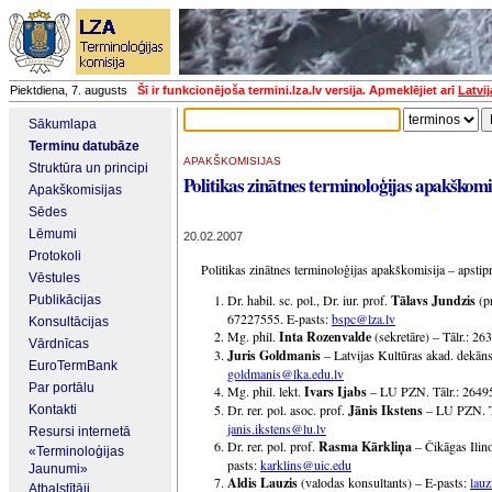
Piektdiena, 7. augusts
Šī ir funkcionējoša termini.lza.lv versija. Apmeklējiet arī
Latvi
Sākumlapa
Terminu datubāze
APAKŠKOMISIJAS
Struktūra un principi
Politikas zinātnes terminoloģijas apakškomi
Apakškomisijas
Sēdes
Lēmumi
20.02.2007
Protokoli
Politikas zinātnes terminoloģijas apakškomisija – apstip
Vēstules
Dr. habil. sc. pol., Dr. iur. prof.
Tālavs Jundzis
(pr
Publikācijas
67227555. E-pasts:
bspc@lza.lv
Konsultācijas
Mg. phil.
Inta Rozenvalde
(sekretāre) – Tālr.: 2
Vārdnīcas
Juris Goldmanis
– Latvijas Kultūras akad. dekāns
EuroTermBank
goldmanis@lka.edu.lv
Par portālu
Mg. phil. lekt.
Ivars Ijabs
– LU PZN. Tālr.: 2649
Dr. rer. pol. asoc. prof.
Jānis Ikstens
– LU PZN. Tā
Kontakti
janis.ikstens@lu.lv
Resursi internetā
Dr. rer. pol. prof.
Rasma Kārkliņa
– Čikāgas Ilin
«Terminoloģijas
pasts:
karklins@uic.edu
Jaunumi»
Aldis Lauzis
(valodas konsultants) – E-pasts:
lau
Atbalstītāji