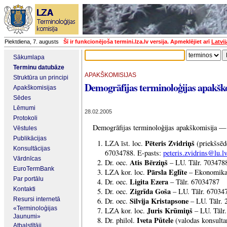
Piektdiena, 7. augusts
Šī ir funkcionējoša termini.lza.lv versija. Apmeklējiet arī
Latvi
Sākumlapa
Terminu datubāze
APAKŠKOMISIJAS
Struktūra un principi
Demogrāfijas terminoloģijas apakšk
Apakškomisijas
Sēdes
Lēmumi
28.02.2005
Protokoli
Demogrāfijas terminoloģijas apakškomisija — 
Vēstules
Publikācijas
Pēteris Zvidriņš
LZA īst. loc.
(priekšsēd
Konsultācijas
67034788. E-pasts:
peteris.zvidrins@lu.l
Vārdnīcas
Atis Bērziņš
Dr. oec.
– LU. Tālr. 703478
EuroTermBank
Pārsla Eglīte
LZA kor. loc.
– Ekonomikas
Par portālu
Ligita Ezera
Dr. oec.
– Tālr. 67034787
Kontakti
Zigrīda Goša
Dr. oec.
– LU. Tālr. 67034
Resursi internetā
Silvija Kristapsone
Dr. oec.
– LU. Tālr.
«Terminoloģijas
Juris Krūmiņš
LZA kor. loc.
– LU. Tālr
Jaunumi»
Iveta Pūtele
Dr. philol.
(valodas konsulta
Atbalstītāji