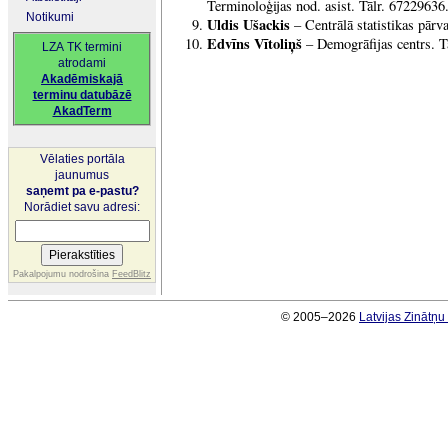
Terminoloģijas nod. asist. Tālr. 67229636
Notikumi
Uldis Ušackis
– Centrālā statistikas pārv
Edvīns Vītoliņš
– Demogrāfijas centrs. T
LZA TK termini
atrodami
Akadēmiskajā
terminu datubāzē
AkadTerm
Vēlaties portāla
jaunumus
saņemt pa e-pastu?
Norādiet savu adresi:
Pakalpojumu nodrošina
FeedBlitz
© 2005–2026
Latvijas Zinātņ