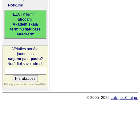
Notikumi
LZA TK termini
atrodami
Akadēmiskajā
terminu datubāzē
AkadTerm
Vēlaties portāla
jaunumus
saņemt pa e-pastu?
Norādiet savu adresi:
Pakalpojumu nodrošina
FeedBlitz
© 2005–2026
Latvijas Zinātņ