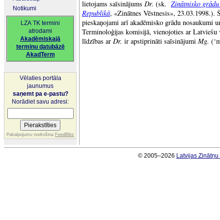
Dr.
Zinātnisko grādu
lietojams saīsinājums
(sk.
Notikumi
Republikā
, «Zinātnes Vēstnesis», 23.03.1998.)
pieskaņojami arī akadēmisko grādu nosaukumi u
LZA TK termini
Terminoloģijas komisijā, vienojoties ar Latviešu
atrodami
Akadēmiskajā
Dr.
Mg.
līdzības ar
ir apstiprināti saīsinājumi
(‘m
terminu datubāzē
AkadTerm
Vēlaties portāla
jaunumus
saņemt pa e-pastu?
Norādiet savu adresi:
Pakalpojumu nodrošina
FeedBlitz
© 2005–2026
Latvijas Zinātņ