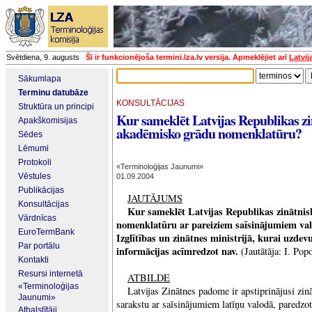
Svētdiena, 9. augusts
Šī ir funkcionējoša termini.lza.lv versija. Apmeklējiet arī
Latvij
Sākumlapa
Terminu datubāze
KONSULTĀCIJAS
Struktūra un principi
Kur sameklēt Latvijas Republikas zi
Apakškomisijas
akadēmisko grādu nomenklatūru?
Sēdes
Lēmumi
Protokoli
«Terminoloģijas Jaunumi»
Vēstules
01.09.2004
Publikācijas
JAUTĀJUMS
Konsultācijas
Kur sameklēt Latvijas Republikas zinātni
Vārdnīcas
nomenklatūru ar pareiziem saīsinājumiem vals
EuroTermBank
Izglītības un zinātnes ministrijā, kurai uzdev
Par portālu
informācijas acīmredzot nav.
(Jautātāja: I. Pop
Kontakti
Resursi internetā
ATBILDE
«Terminoloģijas
Latvijas Zinātnes padome ir apstiprinājusi z
Jaunumi»
sarakstu ar saīsinājumiem latīņu valodā, paredzo
Atbalstītāji