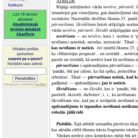
ATBILDE
Notikumi
novērst, pārvarēt, l
Rūpīgi iedziļinoties vārdu
izmantojot gan viensējuma, gan daudzsējumu ska
LZA TK termini
secināsim: Nacionālās drošības likuma 23. pantā
atrodami
pārvarēšana, likvidēšana
lietoti atšķirīgās nozīm
Akadēmiskajā
novērst, pārvarēt, likvidēt
terminu datubāzē
vārdu
atšķirīgajām no
AkadTerm
novēršana
novērst
— no
, kura 1. nozīme ir ‘
nevēlams) nenotiek, nerodas, neizraisās’. Tātad 
kas nevēlams ir noticis
. Arī minētā likuma 23. p
Vēlaties portāla
ka «Ministrijas prognozē .. un izstrādā .. novēr
jaunumus
paredz un izstrādā, kā novērst kaut kā nevēlama a
saņemt pa e-pastu?
Norādiet savu adresi:
pārvarēšana
(«apdraudējuma pārvarēšana»)
‘panākt, būt par cēloni, ka (kā spēka, pretestības
pārvarēšana notiek, kad k
izbeidzas’. Tātad —
jau ir noticis
gadījumā — apdraudējums)
.
Pakalpojumu nodrošina
FeedBlitz
likvidēšana
likvidēt
— no
, kas ir ‘panākt, būt 
pastāvēt, eksistēt, darboties’, t. i., ka nevēlamais
likvidēšanu veic, kad jau ir iestājušās nevēlamā s
apdraudējums ir izpaudies nevēlamā notikumā
robežās jālikvidē
.
Piebilde.
Šajā atbildē uzmanība pievērsta tika
kas aktuāla citētā likuma teksta fragmenta izteik
Vārdam novērst citos kontekstos mēdz būt arī 