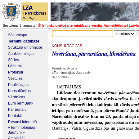
Sestdiena, 8. augusts
Šī ir funkcionējoša termini.lza.lv versija. Apmeklējiet arī
Latvij
Sākumlapa
Terminu datubāze
KONSULTĀCIJAS
Struktūra un principi
,
,
Novēršana
pārvarēšana
likvidēšana
Apakškomisijas
Sēdes
Lēmumi
Valentīna Skujiņa
Protokoli
«Terminoloģijas Jaunumi»
07.09.2005
Vēstules
Publikācijas
JAUTĀJUMS
Konsultācijas
Lūdzam dot terminu
novēršana, pārvarēšan
Vārdnīcas
skaidrojumu, jo vārdnīcās vārds
novērst
tiek 
EuroTermBank
un vārds
pārvarēt
tiek skaidrots kā vārds
novē
ietilpst gan novēršanā, gan pārvarēšanā? Jaut
Par portālu
Nacionālās drošības likuma 23. panta otrajā 
Kontakti
«apdraudējumu novēršana, pārvarēšana un ie
Resursi internetā
(Jautātājs: Valsts Ugunsdzēsības un glābšanas di
«Terminoloģijas
Jaunumi»
Atbalstītāji