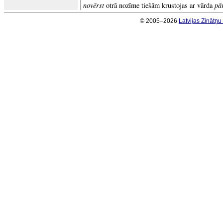
novērst
pā
otrā nozīme tiešām krustojas ar vārda
© 2005–2026
Latvijas Zinātņ