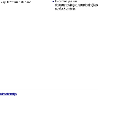
skajā terminu datubāzē
Informācijas un
dokumentācijas terminoloģijas
apakškomisija
u akadēmija