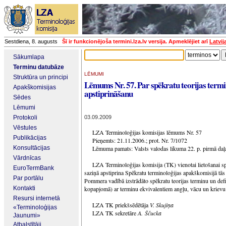
Sestdiena, 8. augusts
Šī ir funkcionējoša termini.lza.lv versija. Apmeklējiet arī
Latvij
Sākumlapa
Terminu datubāze
LĒMUMI
Struktūra un principi
Lēmums Nr. 57. Par spēkratu teorijas term
Apakškomisijas
apstiprināšanu
Sēdes
Lēmumi
Protokoli
03.09.2009
Vēstules
LZA Terminoloģijas komisijas lēmums Nr. 57
Publikācijas
Pieņemts: 21.11.2006.; prot. Nr. 7/1072
Konsultācijas
Lēmuma pamats: Valsts valodas likuma 22. p. pirmā daļ
Vārdnīcas
LZA Terminoloģijas komisija (TK) vienotai lietošanai spec
EuroTermBank
saziņā apstiprina Spēkratu terminoloģijas apakškomisijā tās
Par portālu
Pommera vadībā izstrādāto spēkratu teorijas terminu un defi
Kontakti
kopapjomā) ar terminu ekvivalentiem angļu, vācu un krievu
Resursi internetā
LZA TK priekšsēdētāja
V. Skujiņa
«Terminoloģijas
LZA TK sekretāre
A. Ščucka
Jaunumi»
Atbalstītāji