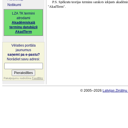
P.S. Spēkratu teorijas terminu saraksts iekļauts akadēmi
Notikumi
"AkadTerm".
LZA TK termini
atrodami
Akadēmiskajā
terminu datubāzē
AkadTerm
Vēlaties portāla
jaunumus
saņemt pa e-pastu?
Norādiet savu adresi:
Pakalpojumu nodrošina
FeedBlitz
© 2005–2026
Latvijas Zinātņ