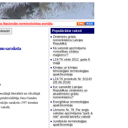
as Nacionālo terminoloģijas portālu
.
Populārākie raksti
Zinātnisko grādu
nomenklatūra Latvijas
Republikā
inu saraksta
Kā saīsināt apzīmējumu
«veselības zinātņu
maģistrs»?
LZA TK sēde 2012. gada 8.
maijā
Ķīmijas un ķīmijas
tehnoloģijas terminoloģijas
apakškomisija
LZA TK protokols Nr. 5/1143
(05.06.2018)
a
Kur sameklēt Latvijas
Republikas zinātnisko un
iālajā literatūrā un oficiālajā
akadēmisko grādu
 priekšsēdētāja Jura Gunāra
nomenklatūru?
nīciju sarakstu (397 terminu
Enerģētikas terminoloģijas
apakškomisija
 valodā.
Lēmums Nr. 78. Par angļu
valodas apzīmējuma “park &
ride” atveidi latviešu valodā
Juridiskās terminoloģijas
apakškomisija