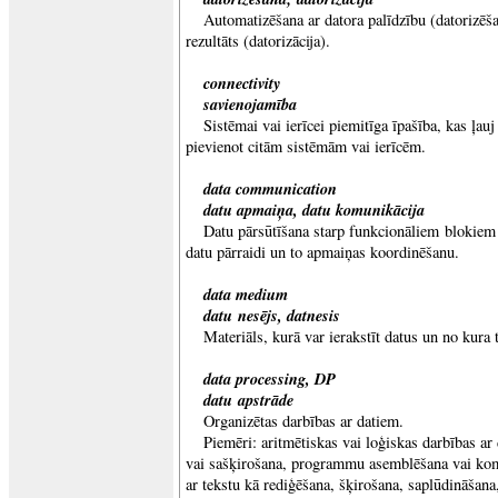
Automatizēšana ar datora palīdzību (datorizēš
rezultāts (datorizācija).
connectivity
savienojamība
Sistēmai vai ierīcei piemitīga īpašība, kas ļau
pievienot citām sistēmām vai ierīcēm.
data communication
datu apmaiņa, datu komunikācija
Datu pārsūtīšana starp funkcionāliem blokiem
datu pārraidi un to apmaiņas koordinēšanu.
data medium
datu nesējs, datnesis
Materiāls, kurā var ierakstīt datus un no kura 
data processing, DP
datu apstrāde
Organizētas darbības ar datiem.
Piemēri: aritmētiskas vai loģiskas darbības ar
vai sašķirošana, programmu asemblēšana vai kom
ar tekstu kā rediģēšana, šķirošana, saplūdināšana