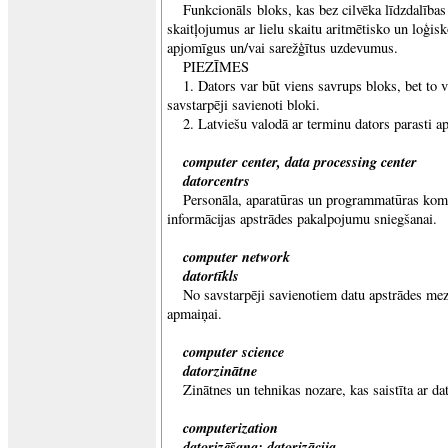
Funkcionāls bloks, kas bez cilvēka līdzdalības
skaitļojumus ar lielu skaitu aritmētisko un loģisk
apjomīgus un/vai sarežģītus uzdevumus.
PIEZĪMES
1. Dators var būt viens savrups bloks, bet to v
savstarpēji savienoti bloki.
2. Latviešu valodā ar terminu dators parasti a
computer center, data processing center
datorcentrs
Personāla, aparatūras un programmatūras komp
informācijas apstrādes pakalpojumu sniegšanai.
computer network
datortīkls
No savstarpēji savienotiem datu apstrādes mezg
apmaiņai.
computer science
datorzinātne
Zinātnes un tehnikas nozare, kas saistīta ar da
computerization
datorizēšana; datorizācija