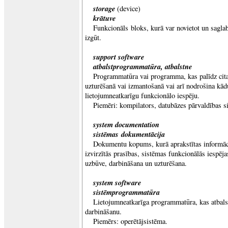
storage
(device)
krātuve
Funkcionāls bloks, kurā var novietot un saglab
izgūt.
support software
atbalstprogrammatūra, atbalstne
Programmatūra vai programma, kas palīdz cit
uzturēšanā vai izmantošanā vai arī nodrošina kād
lietojumneatkarīgu funkcionālo iespēju.
Piemēri: kompilators, datubāzes pārvaldības s
system documentation
sistēmas dokumentācija
Dokumentu kopums, kurā aprakstītas informāci
izvirzītās prasības, sistēmas funkcionālās iespēj
uzbūve, darbināšana un uzturēšana.
system software
sistēmprogrammatūra
Lietojumneatkarīga programmatūra, kas atbal
darbināšanu.
Piemērs: operētājsistēma.