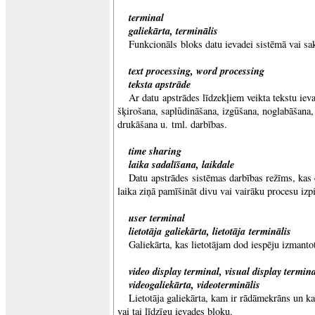
terminal
galiekārta, terminālis
Funkcionāls bloks datu ievadei sistēmā vai sak
text processing, word processing
teksta apstrāde
Ar datu apstrādes līdzekļiem veikta tekstu iev
šķirošana, saplūdināšana, izgūšana, noglabāšana,
drukāšana u. tml. darbības.
time sharing
laika sadalīšana, laikdale
Datu apstrādes sistēmas darbības režīms, kas 
laika ziņā pamīšināt divu vai vairāku procesu izpi
user terminal
lietotāja galiekārta, lietotāja terminālis
Galiekārta, kas lietotājam dod iespēju izmanto
video display terminal, visual display termi
videogaliekārta, videoterminālis
Lietotāja galiekārta, kam ir rādāmekrāns un kas
vai tai līdzīgu ievades bloku.