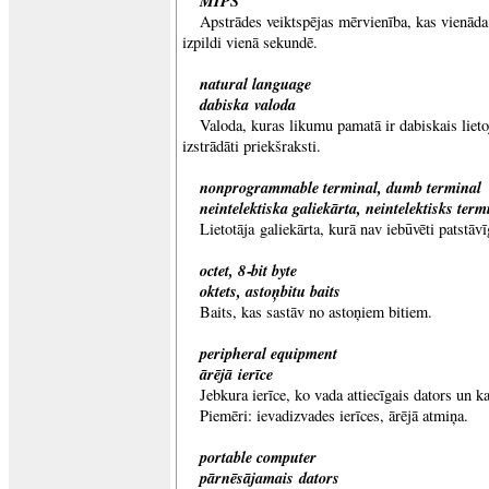
MIPS
Apstrādes veiktspējas mērvienība, kas vienāda 
izpildi vienā sekundē.
natural language
dabiska valoda
Valoda, kuras likumu pamatā ir dabiskais lieto
izstrādāti priekšraksti.
nonprogrammable terminal, dumb terminal
neintelektiska galiekārta, neintelektisks term
Lietotāja galiekārta, kurā nav iebūvēti patstāvī
octet, 8‑bit byte
oktets, astoņbitu baits
Baits, kas sastāv no astoņiem bitiem.
peripheral equipment
ārējā ierīce
Jebkura ierīce, ko vada attiecīgais dators un ka
Piemēri: ievadizvades ierīces, ārējā atmiņa.
portable computer
pārnēsājamais dators