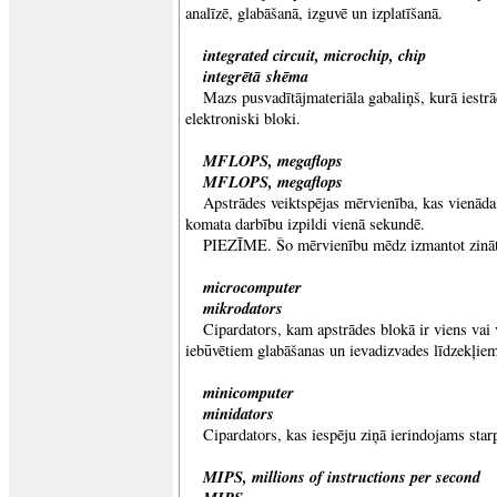
analīzē, glabāšanā, izguvē un izplatīšanā.
integrated circuit, microchip, chip
integrētā shēma
Mazs pusvadītājmateriāla gabaliņš, kurā iestrād
elektroniski bloki.
MFLOPS, megaflops
MFLOPS, megaflops
Apstrādes veiktspējas mērvienība, kas vienāda
komata darbību izpildi vienā sekundē.
PIEZĪME. Šo mērvienību mēdz izmantot zināt
microcomputer
mikrodators
Cipardators, kam apstrādes blokā ir viens vai 
iebūvētiem glabāšanas un ievadizvades līdzekļie
minicomputer
minidators
Cipardators, kas iespēju ziņā ierindojams star
MIPS, millions of instructions per second