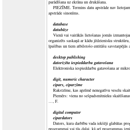
parādīšana uz ekrāna un drukāšana.
PIEZĪME. Termins datu apstrāde nav lietojams
apstrāde sinonīms.
database
datubāze
Vienā vai vairākās lietošanas jomās izmantoj
organizēts saskaņā ar kādu jēdzienisku struktūru
īpašības un tiem atbilstošo entitāšu savstarpējās 
desktop publishing
datorizēta iespieddarbu gatavošana
Elektroniska iespieddarbu gatavošana ar mikro
digit, numeric character
cipars, ciparzīme
Rakstzīme, kas apzīmē nenegatīvu veselu skait
Piemērs: viena no sešpadsmitnieku skaitīšana
…, F.
digital computer
cipardators
Dators, kura darbību vada iekšēji glabātas pr
programmai vai tās daļai, kā arī programmas izpi