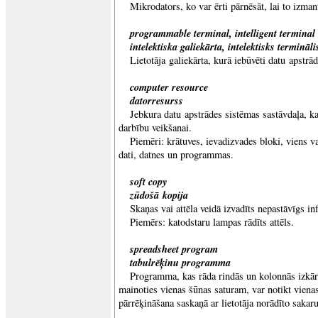
Mikrodators, ko var ērti pārnēsāt, lai to izman
programmable terminal, intelligent terminal
intelektiska galiekārta, intelektisks termināli
Lietotāja galiekārta, kurā iebūvēti datu apstrād
computer resource
datorresurss
Jebkura datu apstrādes sistēmas sastāvdaļa, k
darbību veikšanai.
Piemēri: krātuves, ievadizvades bloki, viens va
dati, datnes un programmas.
soft copy
zūdošā kopija
Skaņas vai attēla veidā izvadīts nepastāvīgs in
Piemērs: katodstaru lampas rādīts attēls.
spreadsheet program
tabulrēķinu programma
Programma, kas rāda rindās un kolonnās izkārt
mainoties vienas šūnas saturam, var notikt vienas
pārrēķināšana saskaņā ar lietotāja norādīto sakar