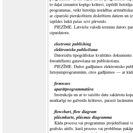
to daļai izmantot kopīgo krātuvi, izpildīt lietotāja
programmas, veikt lietotāja norādītas aritmētiska
ar cipariski pierakstītiem diskrētiem datiem un i
izpildes laikā pašas sevi pārveido.
PIEZĪME. Latviešu valodā terminu dators paras
cipardatoru.
electronic publishing
elektroniska publicēšana
Datorizēta tipogrāfiskas kvalitātes dokumentu
fotoattēliem) gatavošana un publiskošana.
PIEZĪME. Dažos gadījumos elektronisko publi
lietojumprogrammām, citos gadījumos — ar kādu 
firmware
aparātprogrammatūra
Instrukciju un ar to saistīto datu sakārtota ko
neatkarīgi no galvenās krātuves, parasti lasāmatm
flowchart, flow diagram
plūsmkarte, plūsmas diagramma
Kāda procesa vai programmas projektēšanai v
grafisks attēls, kurā process vai problēmas pakāp