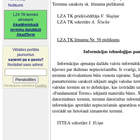
Terminu sarakstu sk. lēmuma pielikumā.
Notikumi
LZA TK termini
V. Skujiņa
LZA TK priekšsēdētāja
atrodami
A. Ščucka
LZA TK sekretāre
Akadēmiskajā
terminu datubāzē
AkadTerm
LZA TK lēmuma Nr. 58 pielikums
Vēlaties portāla
Informācijas tehnoloģijas pama
jaunumus
saņemt pa e-pastu?
Informācijas apmaiņa dažādu valstu informātik
Norādiet savu adresi:
kļuvusi par ikdienas nepieciešamību. Ir svarīgi, 
terminu ekvivalentiem būtu vienota izpratne. Šajā
pamatterminu sarakstā iekļauti angļu valodas term
Pakalpojumu nodrošina
FeedBlitz
valodas termini un to definīcijas, kas izstrādāti 
«Fundamental Terms» iekļautā materiāla bāzes. Šei
datorzinātnes termini, termini datorizētas informā
informācijas apstrādei nepieciešamās aparatūras
izstrādē un lietošanā izmantotie termini.
I. Ilziņa
ITTEA sekretāre