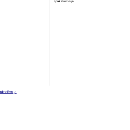
apakškomisija
u akadēmija