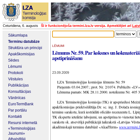
Ceturtdiena, 6. augusts
Šī ir funkcionējoša termini.lza.lv versija. Apmeklējiet arī
Latv
Sākumlapa
Terminu datubāze
LĒMUMI
Struktūra un principi
Lēmums Nr. 59. Par koksnes un kokmateriā
Apakškomisijas
apstiprināšanu
Sēdes
Lēmumi
Protokoli
23.09.2009
Vēstules
LZA Terminoloģijas komisijas lēmums Nr. 59
Publikācijas
Pieņemts 03.04.2007.; prot. Nr. 2/1074. Publicēts «LV
Konsultācijas
Lēmuma pamats: MK 28.11.2000. noteikumu Nr. 405 3.
Vārdnīcas
LZA Terminoloģijas komisija (TK) ir apspriedusi Mežzi
EuroTermBank
apakškomisijas priekšsēdētāja Dr. sc. ing. J. Dolača iesni
Par portālu
terminu sarakstu, kurā iestrādāti oficiālo recenzentu L. Līp
Kontakti
TK ekspertu ieteiktie labojumi, un apstiprina to vienotai liet
sarakstu sk. atsevišķā publikācijā laikrakstā «Latvijas Vēstn
Resursi internetā
akadēmiskajā terminu datubāzē «AkadTerm»
www.termini.l
«Terminoloģijas
Jaunumi»
Atbalstītāji