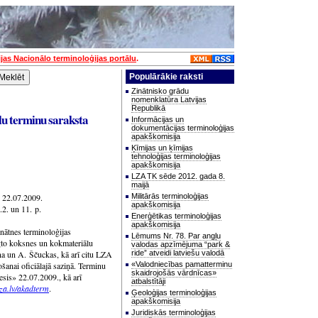
ijas Nacionālo terminoloģijas portālu
.
Populārākie raksti
Zinātnisko grādu
nomenklatūra Latvijas
Republikā
lu terminu saraksta
Informācijas un
dokumentācijas terminoloģijas
apakškomisija
Ķīmijas un ķīmijas
tehnoloģijas terminoloģijas
apakškomisija
LZA TK sēde 2012. gada 8.
maijā
» 22.07.2009.
Militārās terminoloģijas
apakškomisija
2. un 11. p.
Enerģētikas terminoloģijas
apakškomisija
nātnes terminoloģijas
Lēmums Nr. 78. Par angļu
egto koksnes un kokmateriālu
valodas apzīmējuma “park &
iņa un A. Ščuckas, kā arī citu LZA
ride” atveidi latviešu valodā
ošanai oficiālajā saziņā. Terminu
«Valodniecības pamatterminu
skaidrojošās vārdnīcas»
esis» 22.07.2009., kā arī
atbalstītāji
za.lv/akadterm
.
Ģeoloģijas terminoloģijas
apakškomisija
Juridiskās terminoloģijas