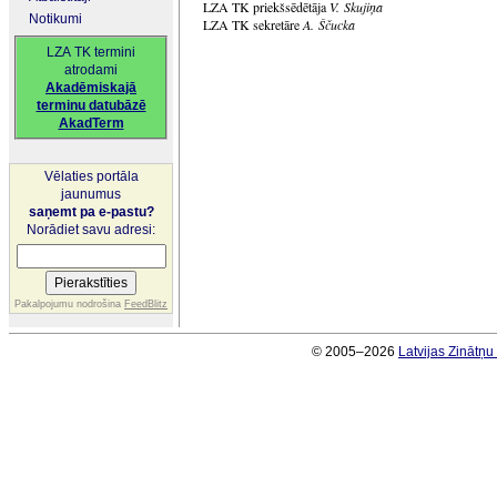
LZA TK priekšsēdētāja
V. Skujiņa
Notikumi
LZA TK sekretāre
A. Ščucka
LZA TK termini
atrodami
Akadēmiskajā
terminu datubāzē
AkadTerm
Vēlaties portāla
jaunumus
saņemt pa e-pastu?
Norādiet savu adresi:
Pakalpojumu nodrošina
FeedBlitz
© 2005–2026
Latvijas Zinātņ