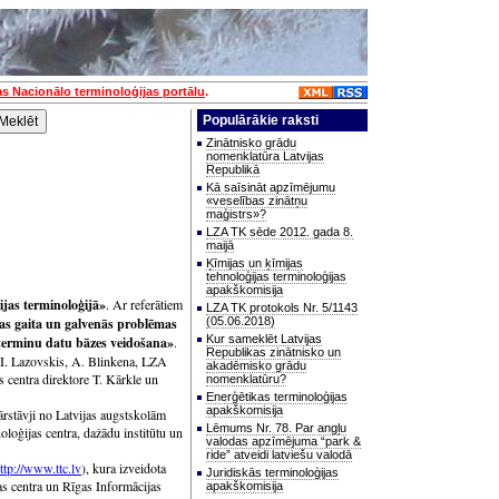
as Nacionālo terminoloģijas portālu
.
Populārākie raksti
Zinātnisko grādu
nomenklatūra Latvijas
Republikā
Kā saīsināt apzīmējumu
«veselības zinātņu
maģistrs»?
LZA TK sēde 2012. gada 8.
maijā
Ķīmijas un ķīmijas
tehnoloģijas terminoloģijas
apakškomisija
ijas terminoloģijā»
. Ar referātiem
LZA TK protokols Nr. 5/1143
bas gaita un galvenās problēmas
(05.06.2018)
Kur sameklēt Latvijas
 terminu datu bāzes veidošana»
.
Republikas zinātnisko un
š, I. Lazovskis, A. Blinkena, LZA
akadēmisko grādu
s centra direktore T. Kārkle un
nomenklatūru?
Enerģētikas terminoloģijas
apakškomisija
ārstāvji no Latvijas augstskolām
Lēmums Nr. 78. Par angļu
oģijas centra, dažādu institūtu un
valodas apzīmējuma “park &
ride” atveidi latviešu valodā
ttp://www.ttc.lv
), kura izveidota
Juridiskās terminoloģijas
s centra un Rīgas Informācijas
apakškomisija