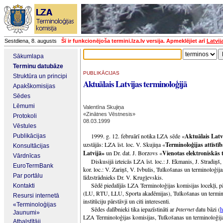
Sestdiena, 8. augusts
Šī ir funkcionējoša termini.lza.lv versija. Apmeklējiet arī
Latvij
Sākumlapa
Terminu datubāze
PUBLIKĀCIJAS
Struktūra un principi
Aktuālais Latvijas terminoloģijā
Apakškomisijas
Sēdes
Lēmumi
Valentīna Skujiņa
«Zinātnes Vēstnesis»
Protokoli
08.03.1999
Vēstules
1999. g. 12. februārī notika LZA sēde «
Aktuālais Latv
Publikācijas
uzstājās: LZA īst. loc. V. Skujiņa «
Terminoloģijas attīstī
Konsultācijas
Latvijā»
un Dr. dat. J. Borzovs «
Vienotas elektroniskās
Vārdnīcas
Diskusijā izteicās LZA īst. loc.: J. Ekmanis, J. Stradiņ
EuroTermBank
kor. loc.: V. Zariņš, V. Ivbulis, Tulkošanas un terminoloģija
Par portālu
līdzstrādnieks Dr. V. Krugļevskis.
Sēdē piedalījās LZA Terminoloģijas komisijas locekļi, p
Kontakti
(LU, RTU, LLU, Sporta akadēmijas), Tulkošanas un terminol
Resursi internetā
institūciju pārstāvji un citi interesenti.
«Terminoloģijas
Sēdes dalībnieki tika iepazīstināti ar
Internet
datu bāzi (
h
Jaunumi»
LZA Terminoloģijas komisijas, Tulkošanas un terminoloģija
Atbalstītāji