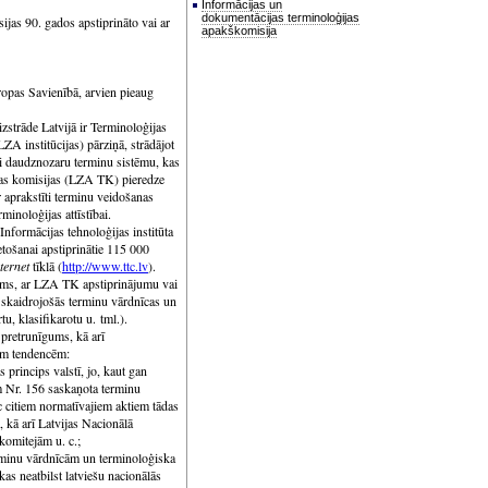
Informācijas un
dokumentācijas terminoloģijas
jas 90. gados apstiprināto vai ar
apakškomisija
Eiropas Savienībā, arvien pieaug
strāde Latvijā ir Terminoloģijas
ZA institūcijas) pārziņā, strādājot
ši daudznozaru terminu sistēmu, kas
jas komisijas (LZA TK) pieredze
ir aprakstīti terminu veidošanas
minoloģijas attīstībai.
formācijas tehnoloģijas institūta
etošanai apstiprinātie 115 000
ternet
tīklā (
http://www.ttc.lv
).
kums, ar LZA TK apstiprinājumu vai
 skaidrojošās terminu vārdnīcas un
u, klasifikarotu u. tml.).
pretrunīgums, kā arī
mām tendencēm:
 princips valstī, jo, kaut gan
 Nr. 156 saskaņota terminu
c citiem normatīvajiem aktiem tādas
, kā arī Latvijas Nacionālā
komitejām u. c.;
rminu vārdnīcām un terminoloģiska
as neatbilst latviešu nacionālās