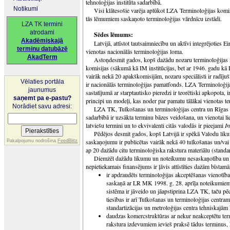
tehnoloģijas institūta sadarbībā.
Notikumi
Visi klātesošie varēja aplūkot LZA Terminoloģijas komisi
tās lēmumiem saskaņoto terminoloģijas vārdnīcu izstādi.
LZA TK termini
atrodami
Sēdes lēmums:
Akadēmiskajā
Latvijā, attīstot tautsaimniecību un aktīvi integrējoties 
terminu datubāzē
vienotas nacionālās terminoloģijas loma.
AkadTerm
Astoņdesmit gados, kopš dažādu nozaru terminoloģijas iz
komisijas (sākumā kā IM institūcijas, bet ar 1946. gadu kā L
vairāk nekā 20 apakškomisijām, nozaru speciālisti ir radīju
Vēlaties portāla
ir nacionālās terminoloģijas pamatfonds. LZA Terminoloģi
jaunumus
sastatījumā ar starptautisko pieredzi ir teorētiski apkopota, 
saņemt pa e-pastu?
principi un modeļi, kas noder par pamatu tālākai vienotas ter
Norādiet savu adresi:
LZA TK, Tulkošanas un terminoloģijas centra un Rīgas In
sadarbībā ir uzsākta terminu bāzes veidošana, un vienotai li
latviešu termini un to ekvivalenti citās valodās ir pieejami
In
Pēdējos desmit gados, kopš Latvijā ir spēkā Valodu li
saskaņojumu ir publicētas vairāk nekā 40 tulkošanas un/vai
Pakalpojumu nodrošina
FeedBlitz
ap 20 dažādu citu terminoloģiska rakstura materiālu (standart
Diemžēl dažādu likumu un noteikumu nesaskaņotība un 
nepietiekamais finansējums ir ļāvis attīstīties dažām bīsta
ir apdraudēts terminoloģijas akceptēšanas vienotības
saskaņā ar LR MK 1998. g. 28. aprīļa noteikumiem
sistēma ir jāveido un jāapstiprina LZA TK, taču pē
tiesības ir arī Tulkošanas un terminoloģijas centram
standartizācijas un metroloģijas centra tehniskajām 
daudzas komercstruktūras ar nekur neakceptētu te
rakstura izdevumiem ievieš praksē tādus terminus, k