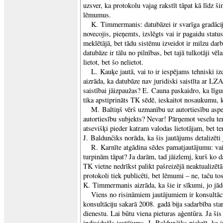
uzsver, ka protokolu vajag rakstīt tāpat kā līdz šim
lēmumus.
K. Timmermanis: datubāzei ir svarīga gradācija
novecojis, pieņemts, izslēgts vai ir pagaidu status
meklētājā, bet tādu sistēmu izveidot ir milzu da
datubāze ir tālu no pilnības, bet tajā tulkotāji vēla
lietot, bet šo nelietot.
L. Kauķe jautā, vai to ir iespējams tehniski iz
aizrāda, ka datubāze nav juridiski saistīta ar LZ
saistībai jāizpaužas? E. Cauna paskaidro, ka līg
tika apstiprināts TK sēdē, ieskaitot nosaukumu, 
M. Baltiņš vērš uzmanību uz autortiesību aspe
autortiesību subjekts? Nevar! Pārņemot veselu te
atsevišķi pieder katram valodas lietotājam, bet 
J. Baldunčiks norāda, ka šis jautājums detalizēti
R. Karnīte atgādina sēdes pamatjautājumu: vai
turpinām tāpat? Ja darām, tad jāizlemj, kurš ko 
TK vietne nedrīkst palikt pašreizējā neaktualizēt
protokoli tiek publicēti, bet lēmumi – ne, taču tos
K. Timmermanis aizrāda, ka šie ir sīkumi, jo jād
Viens no risināmiem jautājumiem ir konsultāc
konsultāciju sakarā 2008. gadā bija sadarbība s
dienestu. Lai būtu viena pieturas aģentūra. Ja šis
individuāls jautājums. J. Baldunčiks piekrīt, ka ir