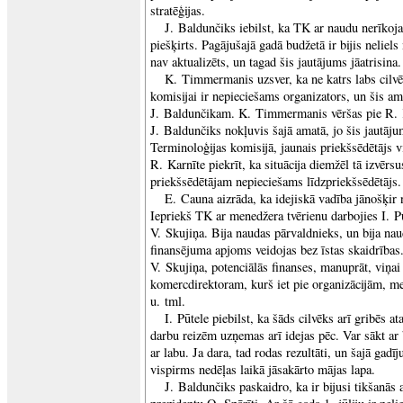
stratēģijas.
J. Baldunčiks iebilst, ka TK ar naudu nerīkoja
piešķirts. Pagājušajā gadā budžetā ir bijis neliel
nav aktualizēts, un tagad šis jautājums jāatrisina.
K. Timmermanis uzsver, ka ne katrs labs cilvēk
komisijai ir nepieciešams organizators, un šis a
J. Baldunčikam. K. Timmermanis vēršas pie R. Ka
J. Baldunčiks nokļuvis šajā amatā, jo šis jautāju
Terminoloģijas komisijā, jaunais priekšsēdētājs vi
R. Karnīte piekrīt, ka situācija diemžēl tā izvērs
priekšsēdētājam nepieciešams līdzpriekšsēdētājs.
E. Cauna aizrāda, ka idejiskā vadība jānošķir
Iepriekš TK ar menedžera tvērienu darbojies I. P
V. Skujiņa. Bija naudas pārvaldnieks, un bija na
finansējuma apjoms veidojas bez īstas skaidrības
V. Skujiņa, potenciālās finanses, manuprāt, viņai n
komercdirektoram, kurš iet pie organizācijām, m
u. tml.
I. Pūtele piebilst, ka šāds cilvēks arī gribēs 
darbu reizēm uzņemas arī idejas pēc. Var sākt ar
ar labu. Ja dara, tad rodas rezultāti, un šajā gadī
vispirms nedēļas laikā jāsakārto mājas lapa.
J. Baldunčiks paskaidro, ka ir bijusi tikšanā