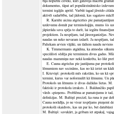
bija nopietni cilvēki, kuri gatavoja mācību grāma
dokumentus, tāpat arī populārzinātnisko izdevumu
termini iegājās apritē. Varbūt tagad jāveido citād
aktivēt sadarbību, tad jādomā, kas sagatavo māc
R. Karnīte aicina atgriezties pie pamatjautāj
uzdevumu domāt par terminoloģiju, mums šis uz
jāpierāda sava spēja to darīt, lai iegūtu finansēju
projektiem. Ja nespējam, tad jāreorganizējas. Ne
naudas un neko nevaram izdarīt. Ja nespējam, tad
Paliekam arvien vājāki, un tādiem naudu neviens 
K. Timmermanis atgādina, ka atmodas sākumā 
speciālisti sēdēja pie terminiem divus gadus. Mūs
naudas mazumiņu nav nekā konkrēta, ko likt pret
E. Cauna atgriežas pie jautājuma par protok
lēmumiem nav secināms, kas no kā izriet un kādi
I. Krieviņš: protokolā mēs rakstām, ko un kā spri
termini, kurus var noformulēt kā lēmumu. Un pārē
Protokols un lēmums ir divas dažādas lietas. M. 
faktiski ir protokola izraksts. J. Baldunčiks papi
vārds «pieņem». Problēma ar pamatojumu ir tad, 
definīcijas. M. Baltiņš precizē, ka runa ir par def
Cauna norādīja, jo ne visur iespējams pieņemt def
protokolā skaidrots, kas un par ko, bet datubāzei
M. Baltiņš: savukārt, ja gribam iet atpakaļ, va