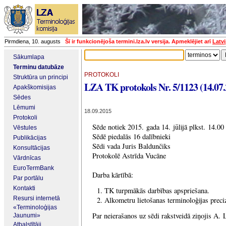
Pirmdiena, 10. augusts
Šī ir funkcionējoša termini.lza.lv versija. Apmeklējiet arī
Latvi
Sākumlapa
Terminu datubāze
PROTOKOLI
Struktūra un principi
LZA TK protokols Nr. 5/1123 (14.07.
Apakškomisijas
Sēdes
Lēmumi
18.09.2015
Protokoli
Sēde notiek 2015. gada 14. jūlijā plkst. 14.0
Vēstules
Sēdē piedalās 16 dalībnieki
Publikācijas
Sēdi vada Juris Baldunčiks
Konsultācijas
Protokolē Astrīda Vucāne
Vārdnīcas
EuroTermBank
Darba kārtībā:
Par portālu
Kontakti
TK turpmākās darbības apspriešana.
Resursi internetā
Alkometru lietošanas terminoloģijas preci
«Terminoloģijas
Par neierašanos uz sēdi rakstveidā ziņojis A. 
Jaunumi»
Atbalstītāji