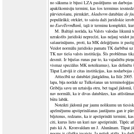
no sākuma ir bijusi LZA pasūtījums un darbojas u
apakškomisiju termini, kas šos terminus iesniedz
Akadterm
de fa
pārvietošanu, pirmkārt,
datubāze
populārākā; otrkārt, to saista daži juridiskie ier
EuroTermBank,
no
tajā ir terminu komplekti, kur
M. Baltiņš norāda, ka Valsts valodas likumā t
uzrakstīts juridiski neprecīzi, kas neļauj veidot ju
sašaurinājums, proti, ka MK deleģējums ir pastip
Veidot normālu juridisko pamatu TK darbībai uz š
TK nav tieša valsts institūcija. Šīs problēmas tik
desmit. Ir bijušas runas par to, ka vajadzētu pie
vismaz speciālus MK noteikumus), kas definētu š
Tāpat Latvijā ir citas institūcijas, kas nodarbojas
Attiecībā uz datubāzi jāatgādina, ka līdz 2005
lapa, bija norāde uz Tulkošanas un terminoloģija
Gribēja savu un uztaisīja otru, bet tagad jādomā, k
nav normāli, ka ir divas datubāzes, kas attīstāma
būtu labāk.
Noteikti jādomā par jaunu nolikumu un tiesis
apzīmējumu apstiprināšanas jautājums gan ir pār
biļetenus, redzams, ka ir apstiprināti termini, kas
citi, kurus lieto un kuri nav apstiprināti. Tāpēc 
pats kā A. Kronvaldam un J. Alunānam. Tāpat jā
posms ir cilvēku iesaiste. Ja netiek atzīts, ka dar