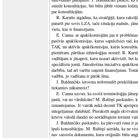
sniedz konsultācijas, bet būtu jābūt vienam lodz
par konsultācijām.
R. Karnīte atgādina, ka stratēģijā, kuru rakstīj
paturēt pie sevis LZA, taču situācija mainās, jā
vieta, kur ir finansējums.
E. Cauna: ar apakškomisijām jau ir problēmas.
pasīvās apakškomisijas, kuras sapulcēsies tad, k
TAK, un aktīvās apakškomisijas, kurās konsultāci
piemēram, pārtikas tehnoloģijas nozarē. R. Karnīt
vadītājam ir jāsaprot, kuru nozari aktivizēt, bet 
speciālistu jomā. Jānodrošina iniciatīva apakškom
darbība, tad arī varētu saņemt finansējumu. Tom
vadību, jo vadīšana ir pārāk lēna.
J. Baldunčiks ierosina noformulēt priekšliku
tiekamies nākamreiz?
E. Cauna uzsver, ka esošā terminoloģija jāturp
jautā, vai no vārdnīcām? M. Baltiņš paskaidro, ka
izmantojamas. Ir vairāk nekā desmit TK apstiprin
integrējamas datubāzē. Pierakstīt angļu ekvivalent
krievu valodā daudzi no norādītajiem termini vairs
J. Baldunčiks paskaidro, ka pārsvarā runa ir p
īpaši konsultācijas. M. Baltiņš aizrāda, ka ne vis
nav saistošu dokumentu, kuru oriģināls būtu ang