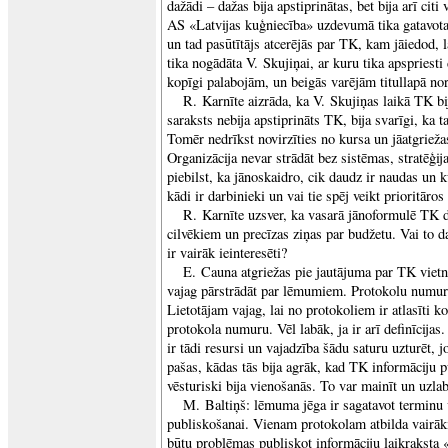
dažādi – dažas bija apstiprinātas, bet bija arī cit
AS «Latvijas kuģniecība» uzdevumā tika gatavota
un tad pasūtītājs atcerējās par TK, kam jāiedod, 
tika nogādāta V. Skujiņai, ar kuru tika apspriesti
kopīgi palabojām, un beigās varējām titullapā nor
R. Karnīte aizrāda, ka V. Skujiņas laikā TK bij
saraksts nebija apstiprināts TK, bija svarīgi, ka 
Tomēr nedrīkst novirzīties no kursa un jāatgrieža
Organizācija nevar strādāt bez sistēmas, stratē
piebilst, ka jānoskaidro, cik daudz ir naudas un ku
kādi ir darbinieki un vai tie spēj veikt prioritā
R. Karnīte uzsver, ka vasarā jānoformulē TK 
cilvēkiem un precīzas ziņas par budžetu. Vai to da
ir vairāk ieinteresēti?
E. Cauna atgriežas pie jautājuma par TK vietni
vajag pārstrādāt par lēmumiem. Protokolu numu
Lietotājam vajag, lai no protokoliem ir atlasīti k
protokola numuru. Vēl labāk, ja ir arī definīcijas
ir tādi resursi un vajadzība šādu saturu uzturēt, j
pašas, kādas tās bija agrāk, kad TK informāciju 
vēsturiski bija vienošanās. To var mainīt un uzlab
M. Baltiņš: lēmuma jēga ir sagatavot terminu
publiskošanai. Vienam protokolam atbilda vairā
būtu problēmas publiskot informāciju laikraksta «