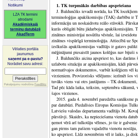
1.
TK turpmākās darbības apspriešana
Notikumi
J.
Baldunčiks ievadā norāda, ka TK locekļiem 
LZA TK termini
terminoloģijas apakškomisiju (TAK) darbību ir TK 
atrodami
informāciju un noskaidrotu reālo stāvokli. Pārska
Akadēmiskajā
kurās obligāti būtu jādarbojas apakškomisijām. T
terminu datubāzē
zinātnes ministrijai nosūtīta vēstule, lai izveidot
AkadTerm
zinātnes vispārīgā terminoloģija. Attiecībā uz 
izsīkušās apakškomisijas vadītājs ir gatavs palikt
Vēlaties portāla
mēģinājumi piesaistīt jaunos kolēģus nav bijuši 
jaunumus
J.
Baldunčiks aicina apspriest to, kas darāms
saņemt pa e-pastu?
uzlabotu situāciju ar apakškomisijām, kādi pārv
Norādiet savu adresi:
normatīvajos dokumentos, varbūt kolēģiem vēl k
virzieniem. Provizorisks vēlējums: iezīmēt šos v
tuvāks viens vai otrs jautājums – TK dokumenti, 
Pakalpojumu nodrošina
FeedBlitz
Tad pēc kāda laika, teiksim, septembra sākumā, 
šajos virzienos.
2015. gada 4. novembrī paredzēta sanāksme pa
par datubāzi. Piedalīsies Eiropas Komisijas Tulk
Latviešu valodas departamenta vadītājs M. Kovaļ
pārstāvji. Skaidrs, ka nepieciešama vienota datu
ņemot vērā arī tulkotāju vēlmes, jo tie ir galven
gan pirms tam pašiem vajadzētu vienotu nostāju, l
ko apspriest. Līdz novembrim vēl ir laiks, ja dis