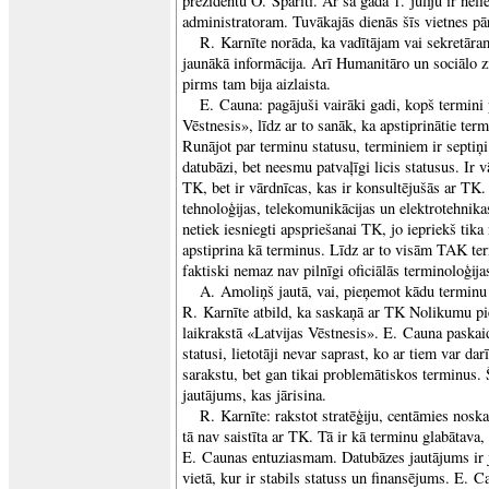
prezidentu O. Spārīti. Ar šā gada 1. jūliju ir neli
administratoram. Tuvākajās dienās šīs vietnes pā
R. Karnīte norāda, ka vadītājam vai sekretāra
jaunākā informācija. Arī Humanitāro un sociālo z
pirms tam bija aizlaista.
E. Cauna: pagājuši vairāki gadi, kopš termini p
Vēstnesis», līdz ar to sanāk, ka apstiprinātie termi
Runājot par terminu statusu, terminiem ir septiņi 
datubāzi, bet neesmu patvaļīgi licis statusus. Ir v
TK, bet ir vārdnīcas, kas ir konsultējušās ar TK.
tehnoloģijas, telekomunikācijas un elektrotehni
netiek iesniegti apspriešanai TK, jo iepriekš tika 
apstiprina kā terminus. Līdz ar to visām TAK term
faktiski nemaz nav pilnīgi oficiālās terminoloģija
A. Amoliņš jautā, vai, pieņemot kādu terminu 
R. Karnīte atbild, ka saskaņā ar TK Nolikumu pi
laikrakstā «Latvijas Vēstnesis». E. Cauna paskaid
statusi, lietotāji nevar saprast, ko ar tiem var da
sarakstu, bet gan tikai problemātiskos terminus. 
jautājums, kas jārisina.
R. Karnīte: rakstot stratēģiju, centāmies noska
tā nav saistīta ar TK. Tā ir kā terminu glabātava, 
E. Caunas entuziasmam. Datubāzes jautājums ir j
vietā, kur ir stabils statuss un finansējums. E. Ca