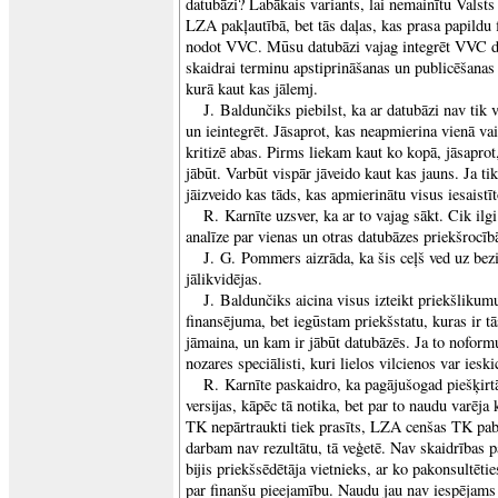
datubāzi? Labākais variants, lai nemainītu Valsts
LZA pakļautībā, bet tās daļas, kas prasa papildu 
nodot VVC. Mūsu datubāzi vajag integrēt VVC da
skaidrai terminu apstiprināšanas un publicēšanas 
kurā kaut kas jālemj.
J. Baldunčiks piebilst, ka ar datubāzi nav tik 
un ieintegrēt. Jāsaprot, kas neapmierina vienā vai
kritizē abas. Pirms liekam kaut ko kopā, jāsapro
jābūt. Varbūt vispār jāveido kaut kas jauns. Ja ti
jāizveido kas tāds, kas apmierinātu visus iesaistīt
R. Karnīte uzsver, ka ar to vajag sākt. Cik ilgi
analīze par vienas un otras datubāzes priekšrocīb
J. G. Pommers aizrāda, ka šis ceļš ved uz bezi
jālikvidējas.
J. Baldunčiks aicina visus izteikt priekšlikumu
finansējuma, bet iegūstam priekšstatu, kuras ir t
jāmaina, un kam ir jābūt datubāzēs. Ja to noform
nozares speciālisti, kuri lielos vilcienos var ieski
R. Karnīte paskaidro, ka pagājušogad piešķirtā
versijas, kāpēc tā notika, bet par to naudu varēja
TK nepārtraukti tiek prasīts, LZA cenšas TK pabal
darbam nav rezultātu, tā veģetē. Nav skaidrības 
bijis priekšsēdētāja vietnieks, ar ko pakonsultēt
par finanšu pieejamību. Naudu jau nav iespējams 