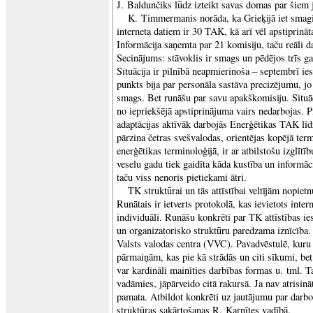
J. Baldunčiks lūdz izteikt savas domas par šiem
K. Timmermanis norāda, ka Grieķijā iet smag
interneta datiem ir 30 TAK, kā arī vēl apstiprin
Informācija saņemta par 21 komisiju, taču reāli da
Secinājums: stāvoklis ir smags un pēdējos trīs gad
Situācija ir pilnībā neapmierinoša – septembrī i
punkts bija par personāla sastāva precizējumu, jo
smags. Bet runāšu par savu apakškomisiju. Situāci
no iepriekšējā apstiprinājuma vairs nedarbojas. Pi
adaptācijas aktīvāk darbojās Enerģētikas TAK līd
pārzina četras svešvalodas, orientējas kopējā term
enerģētikas terminoloģijā, ir ar atbilstošu izglītīb
veselu gadu tiek gaidīta kāda kustība un informāci
taču viss nenoris pietiekami ātri.
TK struktūrai un tās attīstībai veltījām nopietn
Runātais ir ietverts protokolā, kas ievietots inter
individuāli. Runāšu konkrēti par TK attīstības i
un organizatorisko struktūru paredzama iznīcība
Valsts valodas centra (VVC). Pavadvēstulē, kuru
pārmaiņām, kas pie kā strādās un citi sīkumi, bet j
var kardināli mainīties darbības formas u. tml. 
vadāmies, jāpārveido citā rakursā. Ja nav atrisināt
pamata. Atbildot konkrēti uz jautājumu par darbo
struktūras sakārtošanas R. Karnītes vadībā.