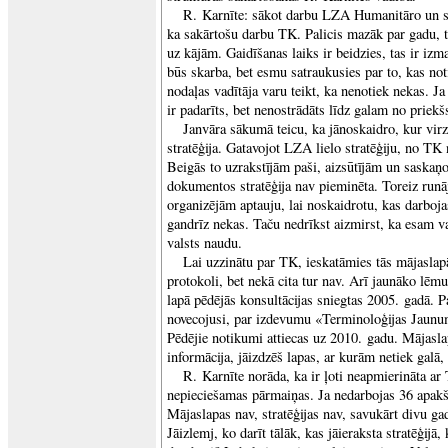
R. Karnīte: sākot darbu LZA Humanitāro un so
ka sakārtošu darbu TK. Palicis mazāk par gadu, 
uz kājām. Gaidīšanas laiks ir beidzies, tas ir izm
būs skarba, bet esmu satraukusies par to, kas no
nodaļas vadītāja varu teikt, ka nenotiek nekas. Ja
ir padarīts, bet nenostrādāts līdz galam no priekš
Janvāra sākumā teicu, ka jānoskaidro, kur vir
stratēģija. Gatavojot LZA lielo stratēģiju, no T
Beigās to uzrakstījām paši, aizsūtījām un saskaņ
dokumentos stratēģija nav pieminēta. Toreiz runāj
organizējām aptauju, lai noskaidrotu, kas darboja
gandrīz nekas. Taču nedrīkst aizmirst, ka esam va
valsts naudu.
Lai uzzinātu par TK, ieskatāmies tās mājaslap
protokoli, bet nekā cita tur nav. Arī jaunāko lē
lapā pēdējās konsultācijas sniegtas 2005. gadā. 
novecojusi, par izdevumu «Terminoloģijas Jaunu
Pēdējie notikumi attiecas uz 2010. gadu. Mājasla
informācija, jāizdzēš lapas, ar kurām netiek gal
R. Karnīte norāda, ka ir ļoti neapmierināta ar
nepieciešamas pārmaiņas. Ja nedarbojas 36 apakšk
Mājaslapas nav, stratēģijas nav, savukārt divu gad
Jāizlemj, ko darīt tālāk, kas jāieraksta stratēģijā,