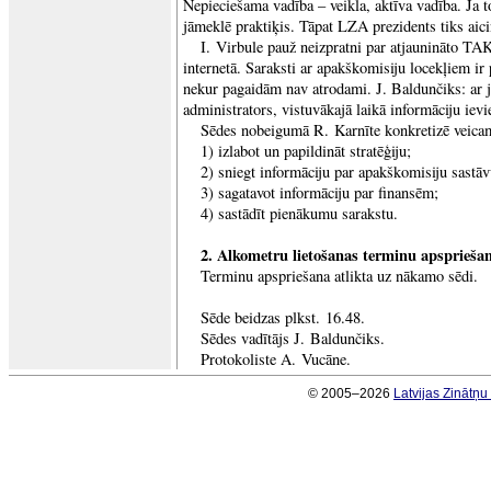
Nepieciešama vadība – veikla, aktīva vadība. Ja to
jāmeklē praktiķis. Tāpat LZA prezidents tiks aic
I. Virbule pauž neizpratni par atjaunināto TA
internetā. Saraksti ar apakškomisiju locekļiem ir p
nekur pagaidām nav atrodami. J. Baldunčiks: ar jū
administrators, vistuvākajā laikā informāciju ievi
Sēdes nobeigumā R. Karnīte konkretizē veic
1) izlabot un papildināt stratēģiju;
2) sniegt informāciju par apakškomisiju sastāv
3) sagatavot informāciju par finansēm;
4) sastādīt pienākumu sarakstu.
2. Alkometru lietošanas terminu apsprieša
Terminu apspriešana atlikta uz nākamo sēdi.
Sēde beidzas plkst. 16.48.
Sēdes vadītājs J. Baldunčiks.
Protokoliste A. Vucāne.
© 2005–2026
Latvijas Zinātņ