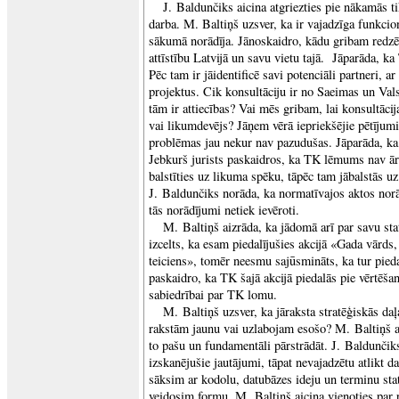
J. Baldunčiks aicina atgriezties pie nākamās t
darba. M. Baltiņš uzsver, ka ir vajadzīga funkcion
sākumā norādīja. Jānoskaidro, kādu gribam redzē
attīstību Latvijā un savu vietu tajā. Jāparāda, ka
Pēc tam ir jāidentificē savi potenciāli partneri, a
projektus. Cik konsultāciju ir no Saeimas un Va
tām ir attiecības? Vai mēs gribam, lai konsultācij
vai likumdevējs? Jāņem vērā iepriekšējie pētījumi
problēmas jau nekur nav pazudušas. Jāparāda, ka
Jebkurš jurists paskaidros, ka TK lēmums nav ār
balstīties uz likuma spēku, tāpēc tam jābalstās uz
J. Baldunčiks norāda, ka normatīvajos aktos nor
tās norādījumi netiek ievēroti.
M. Baltiņš aizrāda, ka jādomā arī par savu sta
izcelts, ka esam piedalījušies akcijā «Gada vārds
teiciens», tomēr neesmu sajūsmināts, ka tur pied
paskaidro, ka TK šajā akcijā piedalās pie vērtēšan
sabiedrībai par TK lomu.
M. Baltiņš uzsver, ka jāraksta stratēģiskās daļ
rakstām jaunu vai uzlabojam esošo? M. Baltiņš a
to pašu un fundamentāli pārstrādāt. J. Baldunčiks
izskanējušie jautājumi, tāpat nevajadzētu atlikt 
sāksim ar kodolu, datubāzes ideju un terminu sta
veidosim formu. M. Baltiņš aicina vienoties par