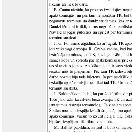
likums arī liek to darīt.
E. Cauna aizrāda, ka process izveidojies nepar
apakškomisijās, un pēc tam tie nonāktu TK, bet 
negatavus terminus un daudz strīdamies, kas ar to
Daudzi lēmumi ir tādi, kurus negribētos publisko
Nav lielas jēgas pulcēties un spriest par terminiem
terminu saraksti.
J. G. Pommers atgādina, ka arī agrāk TK apak
ļoti veiksmīgi darbojās R. Grabja vadībā, kad kār
izstrādāja terminus, tad TK, kas bija ievērojami 
sanāca kopā un sprieda par apakškomisijas priek
tas skar citas jomas. Apakškomisijai ir savs vied
iesaka, mēs to pieņemam. Pēc tam TK izdeva biļe
darba posmu bija tāds biļetens. Ja pēc priekšlik
izskatīja apakškomisija un tikai tad TK. Un tad š
terminu sarakstā.
J. Baldunčiks piebilst, ka par šo kārtību var p
Taču jānorāda, ka cilvēki bieži zvanīja TK un uz
jautājumus risināja terminologi. Ja zinājām speci
Šodien mums ir iespēja izsūtīt šo jautājumu apa
apakškomisijas, varam to izsūtīt lielajai TK. Tola
bijušas, iespējams tās tiktu izmantotas.
M. Baltiņš papildina, ka šeit ir būtiska nianse: