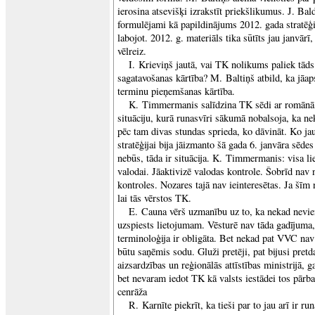
ierosina atsevišķi izrakstīt priekšlikumus. J. Ba
formulējami kā papildinājums 2012. gada stratēģ
labojot. 2012. g. materiāls tika sūtīts jau janvārī,
vēlreiz.
I. Krieviņš jautā, vai TK nolikums paliek tāds
sagatavošanas kārtība? M. Baltiņš atbild, ka jāa
terminu pieņemšanas kārtība.
K. Timmermanis salīdzina TK sēdi ar romānā 
situāciju, kurā runasvīri sākumā nobalsoja, ka n
pēc tam divas stundas sprieda, ko dāvināt. Ko ja
stratēģijai bija jāizmanto šā gada 6. janvāra sēd
nebūs, tāda ir situācija. K. Timmermanis: visa li
valodai. Jāaktivizē valodas kontrole. Šobrīd nav 
kontroles. Nozares tajā nav ieinteresētas. Ja šīm
lai tās vērstos TK.
E. Cauna vērš uzmanību uz to, ka nekad nevi
uzspiests lietojumam. Vēsturē nav tāda gadījuma, 
terminoloģija ir obligāta. Bet nekad pat VVC n
būtu saņēmis sodu. Gluži pretēji, pat bijusi pret
aizsardzības un reģionālās attīstības ministrijā
bet nevaram iedot TK kā valsts iestādei tos pārb
cenrāža
R. Karnīte piekrīt, ka tieši par to jau arī ir ru