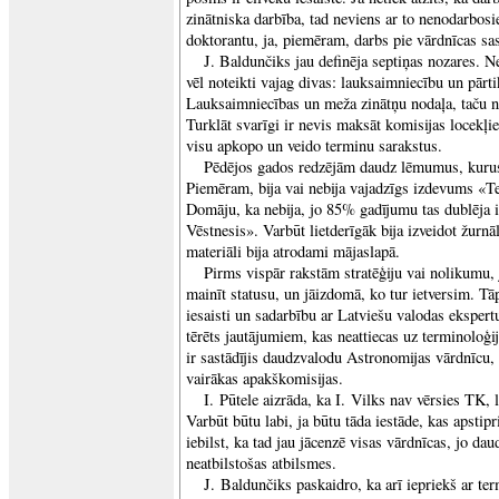
zinātniska darbība, tad neviens ar to nenodarbosie
doktorantu, ja, piemēram, darbs pie vārdnīcas sas
J. Baldunčiks jau definēja septiņas nozares. Nez
vēl noteikti vajag divas: lauksaimniecību un pārt
Lauksaimniecības un meža zinātņu nodaļa, taču ne
Turklāt svarīgi ir nevis maksāt komisijas locekļi
visu apkopo un veido terminu sarakstus.
Pēdējos gados redzējām daudz lēmumus, kurus 
Piemēram, bija vai nebija vajadzīgs izdevums «T
Domāju, ka nebija, jo 85% gadījumu tas dublēja i
Vēstnesis». Varbūt lietderīgāk bija izveidot žurnā
materiāli bija atrodami mājaslapā.
Pirms vispār rakstām stratēģiju vai nolikumu, 
mainīt statusu, un jāizdomā, ko tur ietversim. Tā
iesaisti un sadarbību ar Latviešu valodas ekspert
tērēts jautājumiem, kas neattiecas uz terminoloģ
ir sastādījis daudzvalodu Astronomijas vārdnīcu,
vairākas apakškomisijas.
I. Pūtele aizrāda, ka I. Vilks nav vērsies TK, l
Varbūt būtu labi, ja būtu tāda iestāde, kas apstip
iebilst, ka tad jau jācenzē visas vārdnīcas, jo d
neatbilstošas atbilsmes.
J. Baldunčiks paskaidro, ka arī iepriekš ar te