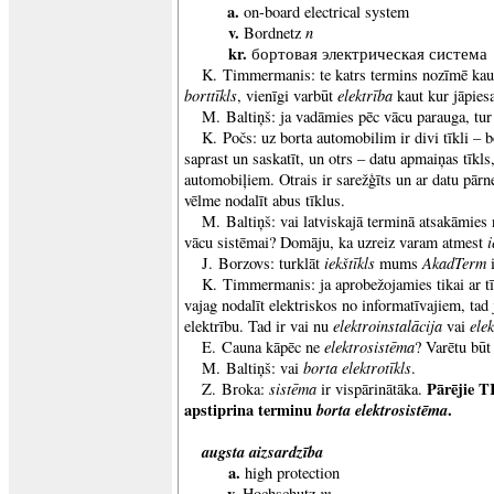
a.
on-board electrical system
v.
n
Bordnetz
kr.
бортовая электрическая система
K. Timmermanis: te katrs termins nozīmē kaut 
borttīkls
elektrība
, vienīgi varbūt
kaut kur jāpiesa
M. Baltiņš: ja vadāmies pēc vācu parauga, tur
K. Počs: uz borta automobilim ir divi tīkli – b
saprast un saskatīt, un otrs – datu apmaiņas tīkls
automobiļiem. Otrais ir sarežģīts un ar datu pārn
vēlme nodalīt abus tīklus.
M. Baltiņš: vai latviskajā terminā atsakāmies
i
vācu sistēmai? Domāju, ka uzreiz varam atmest
iekštīkls
AkadTerm
J. Borzovs: turklāt
mums
K. Timmermanis: ja aprobežojamies tikai ar tī
vajag nodalīt elektriskos no informatīvajiem, tad 
elektroinstalācija
elek
elektrību. Tad ir vai nu
vai
elektrosistēma
E. Cauna kāpēc ne
? Varētu bū
borta elektrotīkls
M. Baltiņš: vai
.
sistēma
Pārējie TK
Z. Broka:
ir vispārinātāka.
apstiprina terminu
borta elektrosistēma
.
augsta aizsardzība
a.
high protection
v.
m
Hochschutz