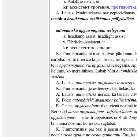
v.
m
Anfahrassistent
kr.
ассистент трогания,
противоотка
A. Lauzis: kvadrātiekavas nav nepieciešamas
terminu
braukšanas uzsākšanas palīgsistēma.
automātiska apgaismojuma ieslēgšana
a.
headlamp assist, headlight assist
v.
m
Fahrlicht-Assistent
kr.
ассистент освещения
K. Timmermanis: te man ir divas pārdomas. P
darbība, bet te ir ierīču kopa. Te nav ieslēgšana, 
apgaismojuma
apgaismes
Ap
te ir
vai
ieslēgšana.
automātiska
lielums, ko mēra luksos. Labāk būtu
sistēma
.
automātisks apgaismes ieslēdzējs
A. Lauzis:
.
ieslēdzējs
K. Timmermanis: ja
, tad liekas, ka 
automātisks
A. Lauzis:
norāda, ka tas nav cilv
automātiskā apgaismes palīgsistēma
K. Počs:
apgaismojums
E. Cauna:
tikai vienā nozīmē ir
darba apgaismojums, infrasarkanais a
Bet ir arī
apgaismojums
Apg
– te tas ir apgaismes nozīmē.
tā ir sena nozīme, ko iesaku saglabāt.
K. Timmermanis: par bāzi ir jāņem standarts. A
освещение
освещенность
nodala
no
. Tas, ka