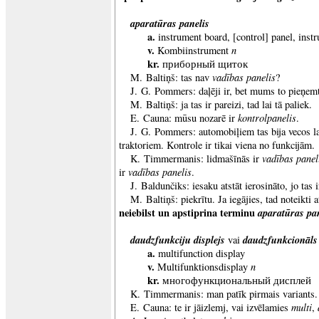
aparatūras panelis
a.
instrument board, [control] panel, inst
v.
n
Kombiinstrument
kr.
приборный щиток
vadības panelis
M. Baltiņš: tas nav
?
J. G. Pommers: daļēji ir, bet mums to pieņem
M. Baltiņš: ja tas ir pareizi, tad lai tā paliek.
kontrolpanelis
E. Cauna: mūsu nozarē ir
.
J. G. Pommers: automobiļiem tas bija vecos la
traktoriem. Kontrole ir tikai viena no funkcijām.
vadības panel
K. Timmermanis: lidmašīnās ir
vadības
panelis
ir
.
J. Baldunčiks: iesaku atstāt ierosināto, jo tas 
M. Baltiņš: piekrītu. Ja iegājies, tad noteikti 
neiebilst un apstiprina terminu
aparatūras pan
daudzfunkciju displejs
daudzfunkcionāls 
vai
a.
multifunction display
v.
n
Multifunktionsdisplay
kr.
многофункциональный дисплей
K. Timmermanis: man patīk pirmais variants. 
multi
E. Cauna: te ir jāizlemj, vai izvēlamies
,