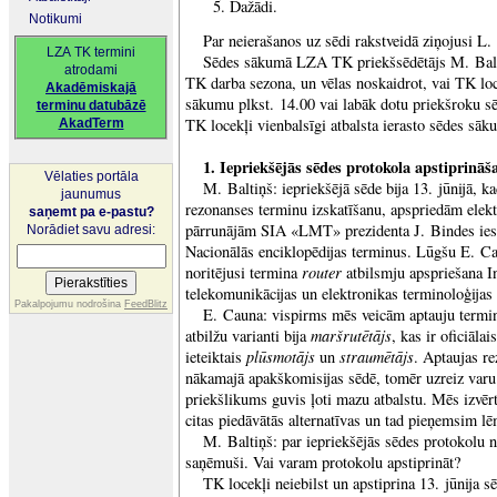
Dažādi.
Notikumi
Par neierašanos uz sēdi rakstveidā ziņojusi L.
LZA TK termini
Sēdes sākumā LZA TK priekšsēdētājs M. Balti
atrodami
TK darba sezona, un vēlas noskaidrot, vai TK loce
Akadēmiskajā
sākumu plkst. 14.00 vai labāk dotu priekšroku s
terminu datubāzē
TK locekļi vienbalsīgi atbalsta ierasto sēdes sāk
AkadTerm
1. Iepriekšējās sēdes protokola apstiprināš
Vēlaties portāla
M. Baltiņš: iepriekšējā sēde bija 13. jūnijā, 
jaunumus
rezonanses terminu izskatīšanu, apspriedām elekt
saņemt pa e-pastu?
pārrunājām SIA «LMT» prezidenta J. Bindes ie
Norādiet savu adresi:
Nacionālās enciklopēdijas terminus. Lūgšu E. C
router
noritējusi termina
atbilsmju apspriešana I
telekomunikācijas un elektronikas terminoloģijas
Pakalpojumu nodrošina
FeedBlitz
E. Cauna: vispirms mēs veicām aptauju termini
maršrutētājs
atbilžu varianti bija
, kas ir oficiāla
plūsmotājs
straumētājs
ieteiktais
un
. Aptaujas re
nākamajā apakškomisijas sēdē, tomēr uzreiz varu
priekšlikums guvis ļoti mazu atbalstu. Mēs izvēr
citas piedāvātās alternatīvas un tad pieņemsim 
M. Baltiņš: par iepriekšējās sēdes protokolu
saņēmuši. Vai varam protokolu apstiprināt?
TK locekļi neiebilst un apstiprina 13. jūnija s