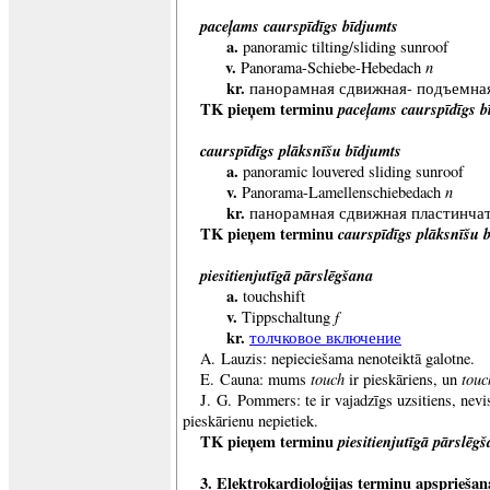
paceļams caurspīdīgs bīdjumts
a.
panoramic tilting/sliding sunroof
v.
n
Panorama-Schiebe-Hebedach
kr.
панорамная сдвижная- подъемна
TK pieņem terminu
paceļams caurspīdīgs b
caurspīdīgs plāksnīšu bīdjumts
a.
panoramic louvered sliding sunroof
v.
n
Panorama-Lamellenschiebedach
kr.
панорамная сдвижная пластинча
TK pieņem terminu
caurspīdīgs plāksnīšu 
piesitienjutīgā pārslēgšana
a.
touchshift
v.
f
Tippschaltung
kr.
толчковое включение
A. Lauzis: nepieciešama nenoteiktā galotne.
touch
touc
E. Cauna: mums
ir pieskāriens, un
J. G. Pommers: te ir vajadzīgs uzsitiens, nevis
pieskārienu nepietiek.
TK pieņem terminu
piesitienjutīgā pārslēgš
3.
Elektrokardioloģijas terminu apspriešan