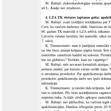
M. Baltiņš: elektrokardioloģijas terminu apspr
arī L. Kauķe nav ieradusies.
4. LZA TK vēstures tapšanas gaita: apakško
M. Baltiņš: esam izsūtījuši norādījumus par T
Ceru, ka varēsim darboties tālāk. Jāatrisina arī li
60. gadam TK materiāli ir LZA arhīvā, nākamie 
Latviešu valodas institūta, bet materiāli, sākot n
7. stāvā.
K. Timmermanis: man ir jautājumi materiāla s
tas būs biezs atmiņu krājums papīra formā. Šeit 
materiālus sametīsim kaudzē un iedosim. Pirmkār
kur tas glabāsies? Treškārt, kam tas vajadzīgs?
M. Baltiņš: mēs nevaram formalizēt atmiņas, b
pieturas punkti, par kuriem varam savākt ziņas. 
ir atrodamas protokolos. Par apakškomisiju darbī
protokolos apakškomisiju darbs nav īpaši doku
informāciju.
K. Timmermanis: ja taisām tādu krājumu, tad 
tam to izdodam. Pēc šiem norādījumiem sagatavot 
nopietnu laiku. Ja kāds cilvēks apkopos materiālu 
M. Baltiņš: nav pārliecības, ka varēsim iegūt
apakškomisijām. Daudzas izbeigušās pirms 20-30