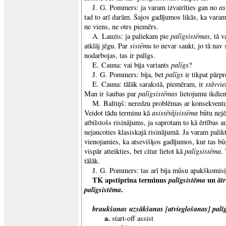
as
J. G. Pommers: ja varam izvairīties gan no
tad to arī darām. Šajos gadījumos likās, ka varam
ne viens, ne otrs piemērs.
palīgsistēmas
A. Lauzis: ja paliekam pie
, tā v
sistēmu
atklāj jēgu. Par
to nevar saukt, jo tā nav 
nodarbojas, tas ir palīgs.
palīgs
E. Cauna: vai bija variants
?
palīgs
J. G. Pommers: bija, bet
ir tikpat pārp
stāvvie
E. Cauna: tālāk sarakstā, piemēram, ir
palīgsistēmas
Man ir šaubas par
lietojumu ikdien
M. Baltiņš: neredzu problēmas ar konsekvent
asistētājsistēma
Veidot tādu terminu kā
būtu nejē
atbilstošs risinājums, ja saprotam to kā ērtības 
nejaucoties klasiskajā risinājumā. Ja varam palik
vienojamies, ka atsevišķos gadījumos, kur tas bū
palīgsistēma
vispār atteikties, bet citur lietot kā
.
tālāk.
J. G. Pommers: tas arī bija mūsu apakškomisi
TK apstiprina terminus
palīgsistēma
un
āt
palīgsistēma
.
braukšanas uzsākšanas [atvieglošanas] palī
a.
start-off assist