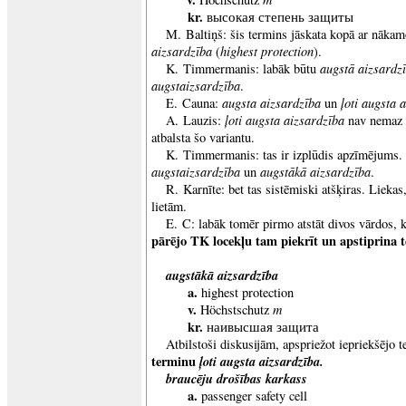
kr.
высокая степень защиты
M. Baltiņš: šis termins jāskata kopā ar nākam
aizsardzība
highest protection
(
).
augstā aizsardz
K. Timmermanis: labāk būtu
augstaizsardzība
.
augsta aizsardzība
ļoti augsta 
E. Cauna:
un
ļoti augsta aizsardzība
A. Lauzis:
nav nemaz s
atbalsta šo variantu.
K. Timmermanis: tas ir izplūdis apzīmējums.
augstaizsardzība
augstākā aizsardzība
un
.
R. Karnīte: bet tas sistēmiski atšķiras. Lieka
lietām.
E. C: labāk tomēr pirmo atstāt divos vārdos, 
pārējo TK locekļu tam piekrīt un apstiprina
augstākā aizsardzība
a.
highest protection
v.
m
Höchstschutz
kr.
наивысшая защита
Atbilstoši diskusijām, apspriežot iepriekšējo 
terminu
ļoti augsta aizsardzība.
braucēju drošības karkass
a.
passenger safety cell