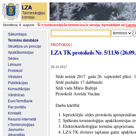
Sestdiena, 8. augusts
Šī ir funkcionējoša termini.lza.lv versija. Apmeklējiet arī
Latvij
Sākumlapa
Terminu datubāze
PROTOKOLI
Struktūra un principi
LZA TK protokols Nr. 5/1136 (26.09.
Apakškomisijas
Sēdes
Lēmumi
26.10.2017
Protokoli
Sēde notiek 2017. gada 26. septembrī plkst. 
Vēstules
Sēdē piedalās 17 dalībnieki
Publikācijas
Sēdi vada Māris Baltiņš
Konsultācijas
Protokolē Astrīda Vucāne
Vārdnīcas
EuroTermBank
Darba kārtībā:
Par portālu
Kontakti
Iepriekšējās sēdes protokola apstiprināšan
Resursi internetā
Spēkratu terminoloģijas apakškomisijas ie
«Terminoloģijas
Elektrokardioloģijas terminu apspriešana.
Jaunumi»
LZA TK vēstures tapšanas gaita: apakškomi
Atbalstītāji