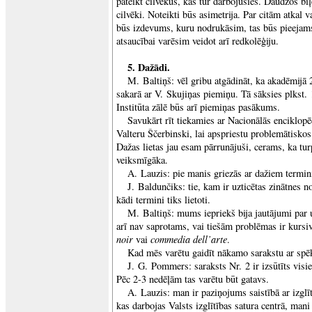
pateikt cilvēkus, kas tur darbojušies. Daudzos biļ
cilvēki. Noteikti būs asimetrija. Par citām atkal 
būs izdevums, kuru nodrukāsim, tas būs pieejams
atsaucībai varēsim veidot arī redkolēģiju.
5. Dažādi.
M. Baltiņš: vēl gribu atgādināt, ka akadēmijā 
sakarā ar V. Skujiņas piemiņu. Tā sāksies plkst. 
Institūta zālē būs arī piemiņas pasākums.
Savukārt rīt tiekamies ar Nacionālās enciklopē
Valteru Ščerbinski, lai apspriestu problemātiskos
Dažas lietas jau esam pārrunājuši, cerams, ka tu
veiksmīgāka.
A. Lauzis: pie manis griezās ar dažiem termini
J. Baldunčiks: tie, kam ir uzticētas zinātnes n
kādi termini tiks lietoti.
M. Baltiņš: mums iepriekš bija jautājumi par 
arī nav saprotams, vai tiešām problēmas ir kursi
noir
commedia dell’arte
vai
.
Kad mēs varētu gaidīt nākamo sarakstu ar spē
J. G. Pommers: saraksts Nr. 2 ir izsūtīts vis
Pēc 2-3 nedēļām tas varētu būt gatavs.
A. Lauzis: man ir paziņojums saistībā ar izglī
kas darbojas Valsts izglītības satura centrā, mani