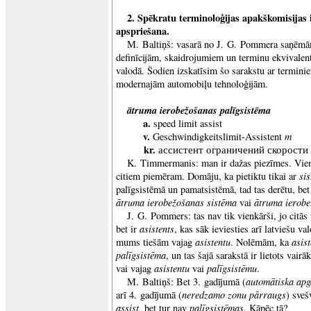
2. Spēkratu terminoloģijas apakškomisijas 
apspriešana.
M. Baltiņš: vasarā no J. G. Pommera saņēmā
definīcijām, skaidrojumiem un terminu ekvivalen
valodā. Šodien izskatīsim šo sarakstu ar terminiem
modernajām automobiļu tehnoloģijām.
ātruma ierobežošanas palīgsistēma
a.
speed limit assist
v.
m
Geschwindigkeitslimit-Assistent
kr.
ассистент ограничений скорости
K. Timmermanis: man ir dažas piezīmes. Viena
si
citiem piemēram. Domāju, ka pietiktu tikai ar
palīgsistēmā un pamatsistēmā, tad tas derētu, bet 
ātruma ierobežošanas sistēma
ātruma ierobe
vai
J. G. Pommers: tas nav tik vienkārši, jo citās
asistents
bet ir
, kas sāk ieviesties arī latviešu v
asistentu
asis
mums tiešām vajag
. Nolēmām, ka
palīgsistēma
, un tas šajā sarakstā ir lietots vair
asistentu
palīgsistēmu
vai vajag
vai
.
automātiska apg
M. Baltiņš: Bet 3. gadījumā (
neredzamo zonu pārraugs
arī 4. gadījumā (
) sveš
assist
palīgsistēmas
, bet tur nav
. Kāpēc tā?