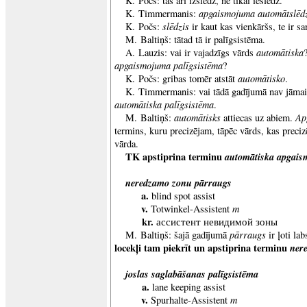
K. Počs: tas arī izslēdz, ne tikai ieslēdz.
apgaismojuma automātslēdz
K. Timmermanis:
slēdzis
K. Počs:
ir kaut kas vienkāršs, te ir sa
M. Baltiņš: tātad tā ir palīgsistēma.
automātiska
A. Lauzis: vai ir vajadzīgs vārds
apgaismojuma palīgsistēma
?
automātisko
K. Počs: gribas tomēr atstāt
.
K. Timmermanis: vai tādā gadījumā nav jāma
automātiska palīgsistēma
.
automātisks
Ap
M. Baltiņš:
attiecas uz abiem.
termins, kuru precizējam, tāpēc vārds, kas preciz
vārda.
TK apstiprina terminu
automātiska apgais
neredzamo zonu pārraugs
a.
blind spot assist
v.
m
Totwinkel-Assistent
kr.
ассистент невидимой зоны
pārraugs
M. Baltiņš: šajā gadījumā
ir ļoti la
locekļi tam piekrīt un apstiprina terminu
ner
joslas saglabāšanas palīgsistēma
a.
lane keeping assist
v.
m
Spurhalte-Assistent