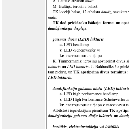
multi
A. Lauzis: atbalstu
.
M. Baltiņš: ierosinu balsot.
daudz
TK locekļi balso, 12 atbalsta
, savukārt 
multi.
TK dod priekšroku īsākajai formai un apst
daudzfunkciju displejs
.
gaismas diožu (LED) lukturis
a.
LED headlamp
v.
m
LED -Scheinwerfer
kr.
светодиодная фара
K. Timmermanis: ierosinu apstiprināt divus 
lukturis
LED lukturis
un
. J. Baldunčiks šo priek
TK apstiprina divus terminus:
tam piekrīt, un
LED lukturis
.
daudzfunkciju gaismas diožu (LED) lukturi
a.
LED high performance headlamp
v.
LED High Performance-Scheinwerfer
kr.
светодиодная фара с высокими п
TK apstipr
Atbilstoši iepriekšējam piemēram
daudzfunkciju gaismas diožu lukturis
un
daudz
borttīkls, elektroinstalācija
iekštīkls
vai