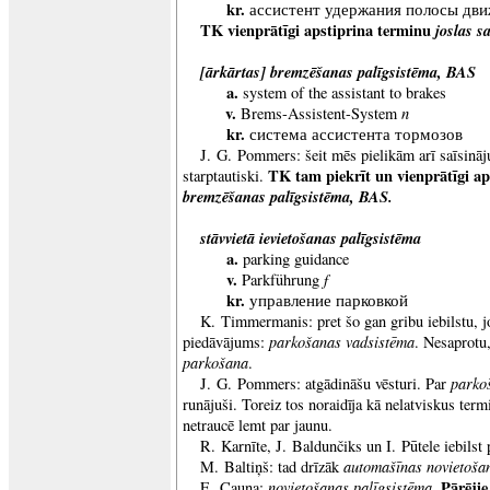
kr.
ассистент удержания полосы дв
TK vienprātīgi apstiprina terminu
joslas s
[ārkārtas] bremzēšanas palīgsistēma, BAS
a.
system of the assistant to brakes
v.
n
Brems-Assistent-System
kr.
система ассистента тормозов
J. G. Pommers: šeit mēs pielikām arī saīsinā
TK tam piekrīt un vienprātīgi a
starptautiski.
bremzēšanas palīgsistēma, BAS.
stāvvietā ievietošanas palīgsistēma
a.
parking guidance
v.
f
Parkführung
kr.
управление парковкой
K. Timmermanis: pret šo gan gribu iebilstu, j
parkošanas vadsistēma
piedāvājums:
. Nesaprotu,
parkošana
.
parko
J. G. Pommers: atgādināšu vēsturi. Par
runājuši. Toreiz tos noraidīja kā nelatviskus ter
netraucē lemt par jaunu.
R. Karnīte, J. Baldunčiks un I. Pūtele iebilst
automašīnas novietoša
M. Baltiņš: tad drīzāk
novietošanas palīgsistēma
Pārējie
E. Cauna:
.