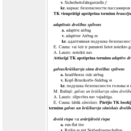
v.
f
Sicherheitsfahrgastzelle
kr.
каркас безопасности пассажиров
TK vienprātīgi apstiprina terminu
braucēju
adaptīvais drošības spilvens
a.
adaptive airbag
v
.
adaptiver Airbag m
kr
.
адаптивная подушка безопаснос
E. Cauna: vai šeit ir pamatoti lietot noteikto g
A. Lauzis: noteikti nav.
Attiecīgi TK apstiprina terminu
adaptīvs dr
galvas/krūškurvja sānu drošības spilvens
a.
head/thorax side airbag
v.
m
Kopf-Brustkorbs-Sidebag
kr.
подушка безопасности головы и 
galvas un krūškurvja sānu drošīb
M. Baltiņš:
A. Lauzis: slīpsvītra nav vajadzīga.
sāniskais
Pārējie TK locekļ
E. Cauna: labāk
.
terminu
galvas un krūškurvja sāniskais drošīb
drošā riepa
avārijdrošā riepa
vai
a.
run-flat tire
v.
m
Reifen
mit Notlaufeigenschaften