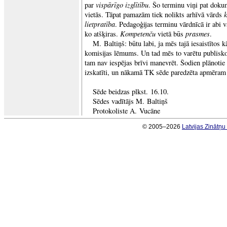
vispārīgo izglītību
par
. Šo terminu viņi pat dokum
vietās. Tāpat pamazām tiek nolikts arhīvā vārds
lietpratība
. Pedagoģijas terminu vārdnīcā ir abi v
Kompetenču
prasmes
ko atšķiras.
vietā būs
.
M. Baltiņš: būtu labi, ja mēs tajā iesaistītos 
komisijas lēmums. Un tad mēs to varētu publisk
tam nav iespējas brīvi manevrēt. Šodien plānotie
izskatīti, un nākamā TK sēde paredzēta apmēram
Sēde beidzas plkst. 16.10.
Sēdes vadītājs M. Baltiņš
Protokoliste A. Vucāne
© 2005–2026
Latvijas Zinātņ