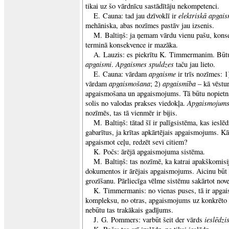
tikai uz šo vārdnīcu sastādītāju nekompetenci.
elektriskā apgai
E. Cauna: tad jau dzīvoklī ir
mehāniska, abas nozīmes pastāv jau izsenis.
M. Baltiņš: ja ņemam vārdu vienu pašu, konse
terminā konsekvence ir mazāka.
A. Lauzis: es piekrītu K. Timmermanim. Būtu ļ
apgaismi
Apgaismes spuldzes
.
taču jau lieto.
apgaisme
E. Cauna: vārdam
ir trīs nozīmes: 1
apgaismošana
apgaismība
vārdam
; 2)
– kā vēstur
apgaismošana un apgaismojums. Tā būtu nopietna 
Apgaismojum
solis no valodas prakses viedokļa.
nozīmēs, tas tā vienmēr ir bijis.
M. Baltiņš: tātad šī ir palīgsistēma, kas ieslē
gabarītus, ja krītas apkārtējais apgaismojums. Kā
apgaismot ceļu, redzēt sevi citiem?
K. Počs: ārējā apgaismojuma sistēma.
M. Baltiņš: tas nozīmē, ka katrai apakškomisij
dokumentos ir ārējais apgaismojums. Aicinu būt
grozīšanu. Pārliecīga vēlme sistēmu sakārtot nove
K. Timmermanis: no vienas puses, tā ir apgai
kompleksu, no otras, apgaismojums uz konkrēto vi
nebūtu tas trakākais gadījums.
ieslēdzi
J. G. Pommers: varbūt šeit der vārds