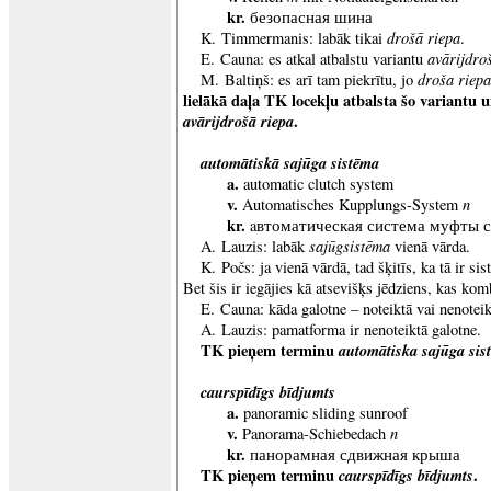
kr.
безопасная шина
drošā riepa
K. Timmermanis: labāk tikai
.
avārijdro
E. Cauna: es atkal atbalstu variantu
droša riepa
M. Baltiņš: es arī tam piekrītu, jo
lielākā daļa TK locekļu atbalsta šo variantu
avārijdrošā riepa
.
automātiskā sajūga sistēma
a.
automatic clutch system
v.
n
Automatisches Kupplungs-System
kr.
aвтоматическая система муфты 
sajūgsistēma
A. Lauzis: labāk
vienā vārda.
K. Počs: ja vienā vārdā, tad šķitīs, ka tā ir si
Bet šis ir iegājies kā atsevišķs jēdziens, kas kom
E. Cauna: kāda galotne – noteiktā vai nenoteik
A. Lauzis: pamatforma ir nenoteiktā galotne.
TK pieņem terminu
automātiska sajūga sis
caurspīdīgs bīdjumts
a.
panoramic sliding sunroof
v.
n
Panorama-Schiebedach
kr.
панорамная сдвижная крыша
TK pieņem terminu
caurspīdīgs bīdjumts
.