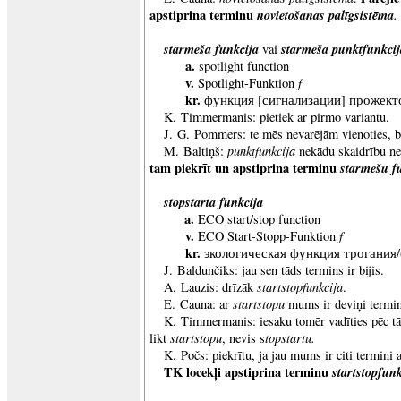
apstiprina terminu
novietošanas palīgsistēma
.
starmeša funkcija
starmeša punktfunkcij
vai
a.
spotlight function
v.
f
Spotlight-Funktion
kr.
функция [сигнализации] прожект
K. Timmermanis: pietiek ar pirmo variantu.
J. G. Pommers: te mēs nevarējām vienoties, bij
punktfunkcija
M. Baltiņš:
nekādu skaidrību ne
tam piekrīt un apstiprina terminu
starmešu f
stopstarta funkcija
a.
ECO start/stop function
v.
f
ECO Start-Stopp-Funktion
kr.
экологическая функция трогания
J. Baldunčiks: jau sen tāds termins ir bijis.
startstopfunkcija
A. Lauzis: drīzāk
.
startstopu
E. Cauna: ar
mums ir deviņi termin
K. Timmermanis: iesaku tomēr vadīties pēc tā, 
startstopu
topstartu.
likt
, nevis s
K. Počs: piekrītu, ja jau mums ir citi termini 
TK locekļi apstiprina terminu
startstopfunk