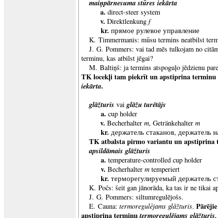
maiņpārnesuma stūres iekārta
a.
direct-steer system
v.
f
Direktlenkung
kr.
прямое рулевое управление
K. Timmermanis: mūsu termins neatbilst term
J. G. Pommers: vai tad mēs tulkojam no citā
terminu, kas atbilst jēgai?
M. Baltiņš: ja termins atspoguļo jēdzienu parei
TK locekļi tam piekrīt un apstiprina terminu
iekārta
.
glāžturis
glāžu turētājs
vai
a.
cup holder
v.
m
m
Becherhalter
, Getränkehalter
kr.
держатель стаканов, держатель н
TK atbalsta pirmo variantu un apstiprina
apsildāmais glāžturis
a.
temperature-controlled cup holder
v.
m
Becherhalter
temperiert
kr.
терморегулируемый держатель с
K. Počs: šeit gan jānorāda, ka tas ir ne tikai a
J. G. Pommers: siltumregulējošs.
termoregulējams glāžturis
Pārējie
E. Cauna:
.
apstiprina terminu
termoregulējams glāžturis.