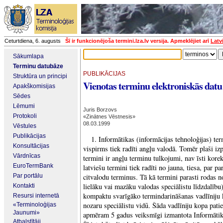
Ceturtdiena, 6. augusts
Šī ir funkcionējoša termini.lza.lv versija. Apmeklējiet arī
Latv
Sākumlapa
Terminu datubāze
PUBLIKĀCIJAS
Struktūra un principi
Vienotas terminu elektroniskās datu
Apakškomisijas
Sēdes
Lēmumi
Juris Borzovs
Protokoli
«Zinātnes Vēstnesis»
08.03.1999
Vēstules
Publikācijas
1. Informātikas (informācijas tehnoloģijas) t
Konsultācijas
vispirms tiek radīti angļu valodā. Tomēr plaši izpl
Vārdnīcas
termini ir angļu terminu tulkojumi, nav īsti korek
EuroTermBank
latviešu termini tiek radīti no jauna, tiesa, par p
Par portālu
citvalodu terminus. Tā kā termini parasti rodas n
lielāku vai mazāku valodas speciālistu līdzdalību),
Kontakti
kompaktu svarīgāko termindarināšanas vadlīniju 
Resursi internetā
nozaru speciālistu vidū. Šāda vadlīniju kopa patie
«Terminoloģijas
Jaunumi»
apmēram 5 gadus veiksmīgi izmantota Informātik
Atbalstītāji