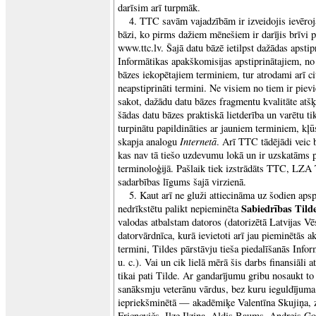
darīsim arī turpmāk.
4. TTC savām vajadzībām ir izveidojis ievēro
bāzi, ko pirms dažiem mēnešiem ir darījis brīvi
www.ttc.lv. Šajā datu bāzē ietilpst dažādas apstip
Informātikas apakškomisijas apstiprinātajiem, n
bāzes iekopētajiem terminiem, tur atrodami arī cit
neapstiprināti termini. Ne visiem no tiem ir piev
sakot, dažādu datu bāzes fragmentu kvalitāte atš
šādas datu bāzes praktiskā lietderība un varētu tik
turpinātu papildināties ar jauniem terminiem, kļ
Internetā
skapja analogu
. Arī TTC tādējādi veic 
kas nav tā tiešo uzdevumu lokā un ir uzskatāms 
terminoloģijā. Pašlaik tiek izstrādāts TTC, LZA
sadarbības līgums šajā virzienā.
5. Kaut arī ne gluži attiecināma uz šodien ap
Sabiedrības Tild
nedrīkstētu palikt nepieminēta
valodas atbalstam datoros (datorizētā Latvijas Vē
datorvārdnīca, kurā ievietoti arī jau pieminētās 
termini, Tildes pārstāvju tieša piedalīšanās Info
u. c.). Vai un cik lielā mērā šis darbs finansiāli 
tikai pati Tilde. Ar gandarījumu gribu nosaukt t
sanāksmju veterānu vārdus, bez kuru ieguldījuma 
iepriekšminētā — akadēmiķe Valentīna Skujiņa, z
Fricnovičs, Ilze Ilziņa, Aldis Baums, Andrejs Go