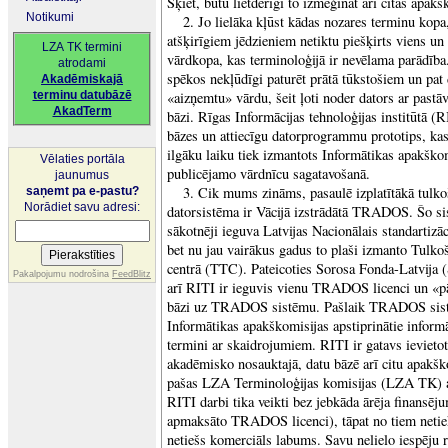
Šķiet, būtu lietderīgi to izmēģināt arī citās apak
Notikumi
2. Jo lielāka kļūst kādas nozares terminu kopa,
atšķirīgiem jēdzieniem netiktu piešķirts viens un 
LZA TK termini
vārdkopa, kas terminoloģijā ir nevēlama parādība.
atrodami
spēkos nekļūdīgi paturēt prātā tūkstošiem un pat
Akadēmiskajā
terminu datubāzē
«aizņemtu» vārdu, šeit ļoti noder dators ar pastā
AkadTerm
bāzi. Rīgas Informācijas tehnoloģijas institūtā (R
bāzes un attiecīgu datorprogrammu prototips, ka
ilgāku laiku tiek izmantots Informātikas apakškom
Vēlaties portāla
publicējamo vārdnīcu sagatavošanā.
jaunumus
3. Cik mums zināms, pasaulē izplatītākā tulko
saņemt pa e-pastu?
Norādiet savu adresi:
datorsistēma ir Vācijā izstrādātā TRADOS. Šo s
sākotnēji ieguva Latvijas Nacionālais standartizāc
bet nu jau vairākus gadus to plaši izmanto Tulko
centrā (TTC). Pateicoties Sorosa Fonda-Latvija 
Pakalpojumu nodrošina
FeedBlitz
arī RITI ir ieguvis vienu TRADOS licenci un «pā
bāzi uz TRADOS sistēmu. Pašlaik TRADOS sistē
Informātikas apakškomisijas apstiprinātie inform
termini ar skaidrojumiem. RITI ir gatavs ievietot 
akadēmisko nosauktajā, datu bāzē arī citu apakšk
pašas LZA Terminoloģijas komisijas (LZA TK) ap
RITI darbi tika veikti bez jebkāda ārēja finansēj
apmaksāto TRADOS licenci), tāpat no tiem netiek
netiešs komerciāls labums. Savu nelielo iespēju