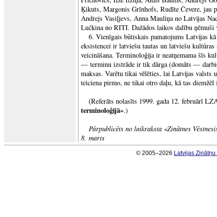
Ķikuts, Margonis Grīnhofs, Rudīte Čevere, jau p
Andrejs Vasiļjevs, Anna Mauliņa no Latvijas Nac
Lučkina no RITI. Dažādos laikos dalību ņēmuši v
6. Vienīgais būtiskais pamatojums Latvijas kā 
eksistencei ir latviešu tautas un latviešu kultūras 
veicināšana. Terminoloģija ir neatņemama šīs kul
— terminu izstrāde ir tik dārga (domāts — darbie
maksas. Varētu tikai vēlēties, lai Latvijas valsts u
teiciena pirmo, ne tikai otro daļu, kā tas diemžēl 
(Referāts nolasīts 1999. gada 12. februārī LZ
terminoloģijā»
.)
Pārpublicēts no laikraksta «Zinātnes Vēstnesi
8. marts
© 2005–2026
Latvijas Zinātņ