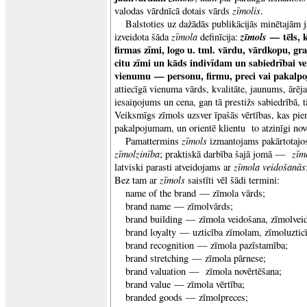
zīmolis
valodas vārdnīcā dotais vārds
.
Balstoties uz dažādās publikācijās minētajām 
zīmola
zīmols —
tēls, 
izveidota šāda
definīcija:
firmas zīmi, logo u. tml. vārdu, vārdkopu, gr
citu zīmi un kāds indivīdam un sabiedrībai ve
vienumu — personu, firmu, preci vai pakalp
attiecīgā vienuma vārds, kvalitāte, jaunums, ārē
iesaiņojums un cena, gan tā prestižs sabiedrībā, 
Veiksmīgs zīmols uzsver īpašās vērtības, kas piem
pakalpojumam, un orientē klientu to atzinīgi novē
zīmols
Pamattermins
izmantojams pakārtotajos
zīmolzinība
zīm
; praktiskā darbība šajā jomā —
zīmola veidošanās
latviski parasti atveidojams ar
zīmols
Bez tam ar
saistīti vēl šādi termini:
name of the brand — zīmola vārds;
brand name — zīmolvārds;
brand building — zīmola veidošana, zīmolveid
brand loyalty — uzticība zīmolam, zīmoluztic
brand recognition — zīmola pazīstamība;
brand stretching — zīmola pārnese;
brand valuation — zīmola novērtēšana;
brand value — zīmola vērtība;
branded goods — zīmolpreces;