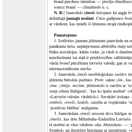
brand purchase intention — pircēja zīmoltiece
source brand — cilmzīmols u. c.
N. B.!
zīmols
b
Jaunvārds
lietojams kā angļu
jaunajā nozīmē
bra
definētajā
. Citos gadījumos
ar vārdiem, kas minēti šī lēmuma otrajā rindkopā
Pamatojums
1. Izvēloties jaunam jēdzienam jaunvārdu un no
panākama tieša, nepārprotama atbilstība starp ter
blaku asociācijas, kādas rodas, ja vārdi ir daud
nenoliedzami šai ziņā ir priekšrocības salīdzinā
brand
vārda
pārcēlumu latviešu valodā, gan ar v
marka
internacionālismu
.
zīmols
2. Jaunvārda
morfoloģiskais sastāvs z
zīm
jēdziena būtiskās pazīmes. Proti: sakne
-, ka
zīme, zīmīgs, nozīme
, jēdzieniski ir saistīta ar ‘
starp citiem līdzīgiem’, ‘kas ko īpašu nozīmē’ (
«Latviešu valodas vārdnīcā»). Savukārt izskaņa -
simbols, oreols, kodols
, saistīta ar vispārināta 
‘pozitīvas būtības’ nojēgumu.
zīmols
3. Jaunvārdam
ierosmi deva līdzīgas n
zīmolis
, kas dots Mīlenbaha–Endzelīna Latviešu 
tā nozīmi ar vācu vārdiem «das Abzeichen» — 
Symbol» un ilustrējot lietojumu ar piemēriem: «v