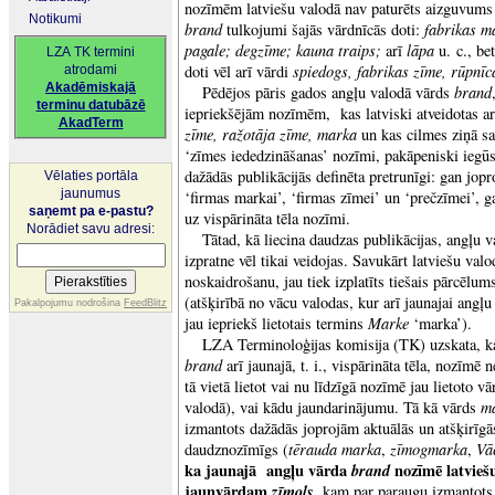
nozīmēm latviešu valodā nav paturēts aizguvums
Notikumi
brand
fabrikas ma
tulkojumi šajās vārdnīcās doti:
pagale; degzīme; kauna traips;
lāpa
arī
u. c., b
LZA TK termini
spiedogs, fabrikas zīme, rūpnīc
doti vēl arī vārdi
atrodami
Akadēmiskajā
brand
Pēdējos pāris gados angļu valodā vārds
terminu datubāzē
iepriekšējām nozīmēm, kas latviski atveidotas a
AkadTerm
zīme, ražotāja zīme, marka
un kas cilmes ziņā sai
‘zīmes iededzināšanas’ nozīmi, pakāpeniski iegūs
dažādās publikācijās definēta pretrunīgi: gan jopr
Vēlaties portāla
jaunumus
‘firmas markai’, ‘firmas zīmei’ un ‘prečzīmei’, ga
saņemt pa e-pastu?
uz vispārināta tēla nozīmi.
Norādiet savu adresi:
Tātad, kā liecina daudzas publikācijas, angļu 
izpratne vēl tikai veidojas. Savukārt latviešu valo
noskaidrošanu, jau tiek izplatīts tiešais pārcēl
(atšķirībā no vācu valodas, kur arī jaunajai angļ
Pakalpojumu nodrošina
FeedBlitz
Marke
jau iepriekš lietotais termins
‘marka’).
LZA Terminoloģijas komisija (TK) uzskata, k
brand
arī jaunajā, t. i., vispārināta tēla, nozīmē
tā vietā lietot vai nu līdzīgā nozīmē jau lietoto v
m
valodā), vai kādu jaundarinājumu. Tā kā vārds
izmantots dažādās joprojām aktuālās un atšķirīg
tērauda marka
zīmogmarka
Vā
daudznozīmīgs (
,
,
ka jaunajā angļu vārda
brand
nozīmē latvie
jaunvārdam
zīmols
, kam par paraugu izmantot