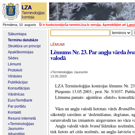
Pirmdiena, 10. augusts
Šī ir funkcionējoša termini.lza.lv versija. Apmeklējiet arī
Latvi
Sākumlapa
Terminu datubāze
LĒMUMI
Struktūra un principi
Lēmums Nr. 23. Par angļu vārda
br
Apakškomisijas
valodā
Sēdes
Lēmumi
Protokoli
«Terminoloģijas Jaunumi»
Vēstules
13.05.2003
Publikācijas
LZA Terminoloģijas komisijas lēmums Nr. 23
Konsultācijas
Pieņemts 13.05.2003.; prot. Nr. 5/1037. Publ
Vārdnīcas
Lēmuma pamats: aģentūras «Intels» konsultāci
EuroTermBank
Par portālu
Brand/br
Vācu un angļu valodā lietotais vārds
Kontakti
sākotnēji saistāms ar ‘dedzināšanas, degšanas, u
Resursi internetā
sarunvalodā tas izmantots aizguvumos no vācu 
«Terminoloģijas
brand
Angļu valodā vārds
līdztekus nozīmēm, 
Jaunumi»
tiek lietots arī citās nozīmēs, un angļu–latviešu 
Atbalstītāji