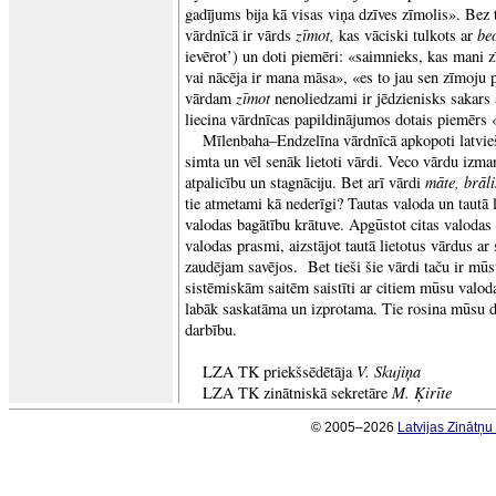
gadījums bija kā visas viņa dzīves zīmolis». Be
zīmot,
be
vārdnīcā ir vārds
kas vāciski tulkots ar
ievērot’) un doti piemēri: «saimnieks, kas mani 
vai nācēja ir mana māsa», «es to jau sen zīmoju p
zīmot
vārdam
nenoliedzami ir jēdzienisks sakars
liecina vārdnīcas papildinājumos dotais piemērs 
Mīlenbaha–Endzelīna vārdnīcā apkopoti latvie
simta un vēl senāk lietoti vārdi. Veco vārdu izm
māte, brāli
atpalicību un stagnāciju. Bet arī vārdi
tie atmetami kā nederīgi? Tautas valoda un tautā l
valodas bagātību krātuve. Apgūstot citas valodas 
valodas prasmi, aizstājot tautā lietotus vārdus ar
zaudējam savējos. Bet tieši šie vārdi taču ir mūs
sistēmiskām saitēm saistīti ar citiem mūsu valod
labāk saskatāma un izprotama. Tie rosina mūsu d
darbību.
V. Skujiņa
LZA TK priekšsēdētāja
M. Ķirīte
LZA TK zinātniskā sekretāre
© 2005–2026
Latvijas Zinātņ