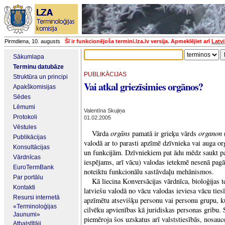
Pirmdiena, 10. augusts
Šī ir funkcionējoša termini.lza.lv versija. Apmeklējiet arī
Latvi
Sākumlapa
Terminu datubāze
PUBLIKĀCIJAS
Struktūra un principi
Vai atkal griezīsimies orgānos?
Apakškomisijas
Sēdes
Lēmumi
Valentīna Skujiņa
Protokoli
01.02.2005
Vēstules
orgāns
organon
Vārda
pamatā ir grieķu vārds
Publikācijas
valodā ar to parasti apzīmē dzīvnieka vai auga o
Konsultācijas
un funkcijām. Dzīvniekiem pat ādu mēdz saukt pa
Vārdnīcas
iespējams, arī vācu) valodas ietekmē nesenā pagā
EuroTermBank
noteiktu funkcionālu sastāvdaļu mehānismos.
Par portālu
Kā liecina Konversācijas vārdnīca, bioloģijas
Kontakti
latviešu valodā no vācu valodas ieviesa vācu tiesī
Resursi internetā
apzīmētu atsevišķu personu vai personu grupu, kur
«Terminoloģijas
cilvēku apvienības kā juridiskas personas gribu. S
Jaunumi»
piemēroja šos uzskatus arī valststiesībās, nosauco
Atbalstītāji