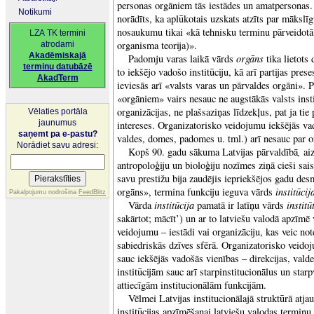
personas orgāniem tās iestādes un amatpersonas. 
Notikumi
norādīts, ka aplūkotais uzskats atzīts par mākslīg
nosaukumu tikai «kā tehnisku terminu pārveidotā 
LZA TK termini
organisma teorija)».
atrodami
Akadēmiskajā
orgāns
Padomju varas laikā vārds
tika lietots
terminu datubāzē
to iekšējo vadošo institūciju, kā arī partijas pr
AkadTerm
ieviesās arī «valsts varas un pārvaldes orgāni». P
«orgāniem» vairs nesauc ne augstākās valsts insti
organizācijas, ne plašsaziņas līdzekļus, pat ja tie 
Vēlaties portāla
jaunumus
intereses. Organizatorisko veidojumu iekšējās vado
saņemt pa e-pastu?
valdes, domes, padomes u. tml.) arī nesauc par 
Norādiet savu adresi:
,
Kopš 90. gadu sākuma Latvijas pārvaldībā
aiz
antropoloģiju un bioloģiju nozīmes ziņā cieši sai
savu prestižu bija zaudējis iepriekšējos gadu des
institūcij
orgāns», termina funkciju ieguva vārds
Pakalpojumu nodrošina
FeedBlitz
institūcija
institū
Vārda
pamatā ir latīņu vārds
sakārtot; mācīt’) un ar to latviešu valodā apzīmē 
veidojumu – iestādi vai organizāciju, kas veic n
sabiedriskās dzīves sfērā. Organizatorisko veidoj
sauc iekšējās vadošās vienības – direkcijas, vald
institūcijām sauc arī starpinstitucionālus un star
attiecīgām institucionālām funkcijām.
Vēlmei Latvijas institucionālajā struktūrā atja
institūcijas apzīmēšanai latviešu valodas termin