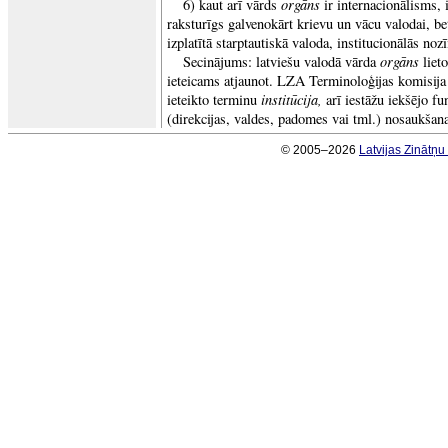
orgāns
6) kaut arī vārds
ir internacionālisms, 
raksturīgs galvenokārt krievu un vācu valodai, be
izplatītā starptautiskā valoda, institucionālās n
orgāns
Secinājums: latviešu valodā vārda
liet
ieteicams atjaunot. LZA Terminoloģijas komisija a
institūcija,
ieteikto terminu
arī iestāžu iekšējo f
(direkcijas, valdes, padomes vai tml.) nosaukšana
© 2005–2026
Latvijas Zinātņ