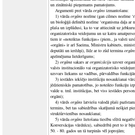
un zinātniski pieņemams pamatojums.
orgāns
Argumenti pret vārda
izmantošanu:
orgāns
1) vārda
nozīme (gan cilmes nozīme ‘rī
un bioloģijā definētā nozīme ‘organisma daļa ar n
plaša un izplūdusi, ka to var attiecināt uz jebkuru
organizatorisku veidojumu un uz katru amatperson
tiem ir «noteiktas funkcijas» (piem., ja valsti uz
«orgāni» ir arī Saeima, Ministru kabinets, ministri
orgān
deputāti un ierēdņi), līdz ar to zūd termina
apzīmējuma lietderīgums;
orgāna
organizāciju
2)
sakars ar
uzsver organi
valsts institucionālo vai organizatorisko veidojum
uzsvars liekams uz vadības, pārvaldības funkcijā
3) iestādes iekšējo institūciju nosaukšanai vā
jēdzieniskās pamatotības, jo noteikto funkciju izpi
valde u. tml. institūcijas, bet viss iestādes person
orgāni);
orgāns
4) vārds
latviešu valodā plaši pazīstam
termins, bet tas sabiedrības skatījumā nešķiet pi
struktūrvienības nosaukšanai;
orgāns
5) vārda
lietošana tiesību sfērā negatīv
Konversācijas vārdnīcu), sabiedrībā pret to ir bij
50. - 80. gados un tā turpinās vēl joprojām;