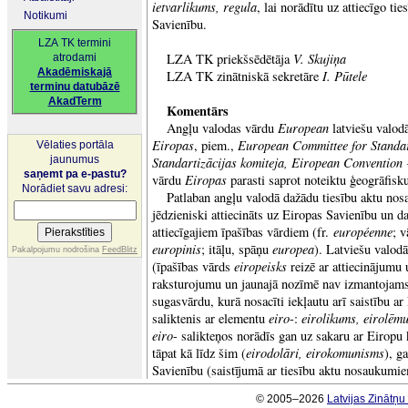
ietvarlikums, regula
, lai norādītu uz attiecīgo ti
Notikumi
Savienību.
LZA TK termini
V. Skujiņa
LZA TK priekšsēdētāja
atrodami
Akadēmiskajā
I. Pūtele
LZA TK zinātniskā sekretāre
terminu datubāzē
AkadTerm
Komentārs
European
Angļu valodas vārdu
latviešu valodā
Eiropas
European Committee for Standa
, piem.,
Vēlaties portāla
jaunumus
Standartizācijas komiteja, Eiropean Convention
saņemt pa e-pastu?
Eiropas
vārdu
parasti saprot noteiktu ģeogrāfisku 
Norādiet savu adresi:
Patlaban angļu valodā dažādu tiesību aktu n
jēdzieniski attiecināts uz Eiropas Savienību un d
européenne
attiecīgajiem īpašības vārdiem (fr.
; 
europinis
europea
; itāļu, spāņu
). Latviešu valodā
Pakalpojumu nodrošina
FeedBlitz
eiropeisks
(īpašības vārds
reizē ar attiecinājumu 
raksturojumu un jaunajā nozīmē nav izmantojams),
sugasvārdu, kurā nosacīti iekļautu arī saistību ar
eiro
eirolikums, eirolēm
saliktenis ar elementu
-:
eiro
- salikteņos norādīs gan uz sakaru ar Eiropu k
eirodolāri, eirokomunisms
tāpat kā līdz šim (
), g
Savienību (saistījumā ar tiesību aktu nosaukumi
© 2005–2026
Latvijas Zinātņ