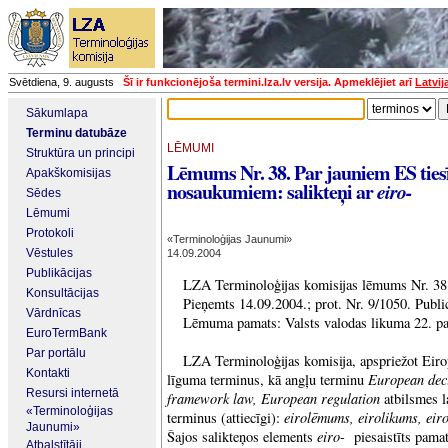
Svētdiena, 9. augusts
Šī ir funkcionējoša termini.lza.lv versija. Apmeklējiet arī
Latvij
Sākumlapa
Terminu datubāze
LĒMUMI
Struktūra un principi
Lēmums Nr. 38. Par jauniem ES ties
Apakškomisijas
nosaukumiem: salikteņi ar
eiro-
Sēdes
Lēmumi
Protokoli
«Terminoloģijas Jaunumi»
Vēstules
14.09.2004
Publikācijas
LZA Terminoloģijas komisijas lēmums Nr. 38
Konsultācijas
Pieņemts 14.09.2004.; prot. Nr. 9/1050. Publ
Vārdnīcas
Lēmuma pamats: Valsts valodas likuma 22. pa
EuroTermBank
Par portālu
LZA Terminoloģijas komisija, apspriežot Eirop
Kontakti
European deci
līguma terminus, kā angļu terminu
Resursi internetā
framework law, European regulation
atbilsmes la
«Terminoloģijas
eirolēmums, eirolikums, eiro
terminus (attiecīgi):
Jaunumi»
eiro
Šajos salikteņos elements
- piesaistīts pam
Atbalstītāji