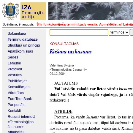
Svētdiena, 9. augusts
Šī ir funkcionējoša termini.lza.lv versija. Apmeklējiet arī
Latvij
Sākumlapa
Terminu datubāze
KONSULTĀCIJAS
Struktūra un principi
un
Kušana
kusums
Apakškomisijas
Sēdes
Lēmumi
Valentīna Skujiņa
Protokoli
«Terminoloģijas Jaunumi»
09.12.2004
Vēstules
Publikācijas
JAUTĀJUMS
Konsultācijas
Vai latviešu valodā var lietot vārdu
kusums
Vārdnīcas
dots? Vai šāds vārds vispār vajadzīgs, ja ir v
EuroTermBank
redaktorei.)
Par portālu
ATBILDE
Kontakti
kusums
Protams, ka vārdu
var lietot, jo tas i
Resursi internetā
kušana
darināts rezultāta nosaukums, tāpat kā
ir 
«Terminoloģijas
Jaunumi»
kust
Kušan
nosaukums no tā paša dabības vārda
.
Atbalstītāji