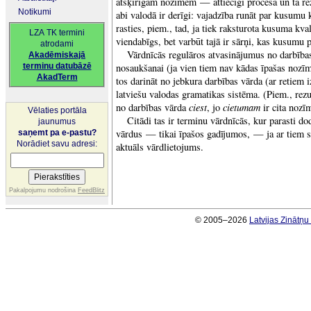
atšķirīgām nozīmēm — attiecīgi procesa un tā rez
Notikumi
abi valodā ir derīgi: vajadzība runāt par kusumu 
rasties, piem., tad, ja tiek raksturota kusuma kval
LZA TK termini
viendabīgs, bet varbūt tajā ir sārņi, kas kusumu 
atrodami
Vārdnīcās regulāros atvasinājumus no darbības
Akadēmiskajā
terminu datubāzē
nosaukšanai (ja vien tiem nav kādas īpašas nozīm
AkadTerm
tos darināt no jebkura darbības vārda (ar retiem
latviešu valodas gramatikas sistēma. (Piem., rez
ciest
cietumam
no darbības vārda
, jo
ir cita nozī
Vēlaties portāla
Citādi tas ir terminu vārdnīcās, kur parasti do
jaunumus
vārdus — tikai īpašos gadījumos, — ja ar tiem sai
saņemt pa e-pastu?
Norādiet savu adresi:
aktuāls vārdlietojums.
Pakalpojumu nodrošina
FeedBlitz
© 2005–2026
Latvijas Zinātņ