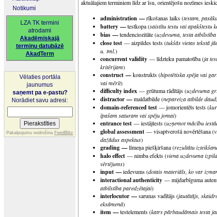
aktuālajiem terminiem līdz ar īsu, orientējošu nozīmes iesk
Notikumi
administration —
rīkošanas laiks (
testam, pasā
LZA TK termini
battery —
testkopa (
saistītu testu vai apakštestu 
atrodami
bias —
tendenciozitāte (
uzdevuma, testa atbilstība 
Akadēmiskajā
close test
— aizpildes tests (
tukšās vietas tekstā j
terminu datubāzē
u. tml.
)
AkadTerm
concurrent validity
— līdzteku pamatotība (
ja tes
kritērijam
)
construct —
konstrukts (
hipotētiska spēja vai gar
Vēlaties portāla
vai mērīt
)
jaunumus
difficulty index
— grūtuma rādītājs (
uzdevuma gr
saņemt pa e-pastu?
distractor —
maldatbilde (
nepareiza atbilde dau
Norādiet savu adresi:
domain-referenced test
— jomorientēts tests (
kur
īpašam saturam vai spēju jomai
)
entrance test
— iestājtests (
uzņemot mācību iestā
global assessment
— visaptverošā novērtēšana (
v
Pakalpojumu nodrošina
FeedBlitz
dažādus aspektus
)
grading —
līmeņa piešķiršana (
rezultātu izteikša
halo effect
— nimba efekts (
viena uzdevuma izpil
vērtējums
)
input —
iedevums (
dotais materiāls, ko var izma
interactional authenticity
— mijdarbīguma autent
atbilstība paredzētajai
)
interlocutor —
sarunas vadītājs (
jautātājs, skaidr
eksāmenā
)
item —
testelements (
katrs pārbaudāmais testa ja