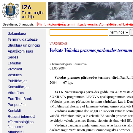
Sestdiena, 8. augusts
Šī ir funkcionējoša termini.lza.lv versija. Apmeklējiet arī
Latvij
Sākumlapa
Terminu datubāze
VĀRDNĪCAS
Struktūra un principi
Ieskats
Valodas prasmes pārbaudes terminu
Apakškomisijas
Sēdes
Lēmumi
«Terminoloģijas Jaunumi»
01.05.2004
Protokoli
Vēstules
Valodas prasmes pārbaudes terminu vārdnīca.
R., L
Publikācijas
2004. — 67 lpp.
Konsultācijas
Ar LR Naturalizācijas pārvaldes gādību un ASV vēstniec
Vārdnīcas
SOKRATA programmas LINGVA apakšprogrammas ietvaros 
EuroTermBank
«Valodas prasmes pārbaudes terminu vārdnīca», kas ir Kemb
Par portālu
«Multilingual glossary of language testing terms» adaptēts 
Vārdnīcā sastatījumā doti angļu un latviešu valodas term
Kontakti
valodā. Vārdnīcas mērķis ir veicināt ES valodu prasmes serti
Resursi internetā
izveidojot valodu prasmes līmeņu vienotu sistēmu visā ES.
«Terminoloģijas
Vārdnīcā daudziem angļu terminiem rastas latviskās atbi
Jaunumi»
dažkārt angļu vārdi lietoti jaunās terminoloģiskās nozīmēs.
Atbalstītāji