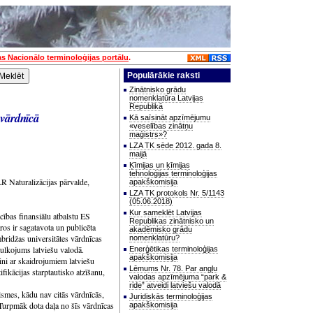
as Nacionālo terminoloģijas portālu
.
Populārākie raksti
Zinātnisko grādu
nomenklatūra Latvijas
Republikā
 vārdnīcā
Kā saīsināt apzīmējumu
«veselības zinātņu
maģistrs»?
LZA TK sēde 2012. gada 8.
maijā
Ķīmijas un ķīmijas
tehnoloģijas terminoloģijas
R Naturalizācijas pārvalde,
apakškomisija
LZA TK protokols Nr. 5/1143
(05.06.2018)
Kur sameklēt Latvijas
ības finansiālu atbalstu ES
Republikas zinātnisko un
ir sagatavota un publicēta
akadēmisko grādu
ridžas universitātes vārdnīcas
nomenklatūru?
tulkojums latviešu valodā.
Enerģētikas terminoloģijas
apakškomisija
ini ar skaidrojumiem latviešu
Lēmums Nr. 78. Par angļu
fikācijas starptautisko atzīšanu,
valodas apzīmējuma “park &
ride” atveidi latviešu valodā
lsmes, kādu nav citās vārdnīcās,
Juridiskās terminoloģijas
 Turpmāk dota daļa no šīs vārdnīcas
apakškomisija