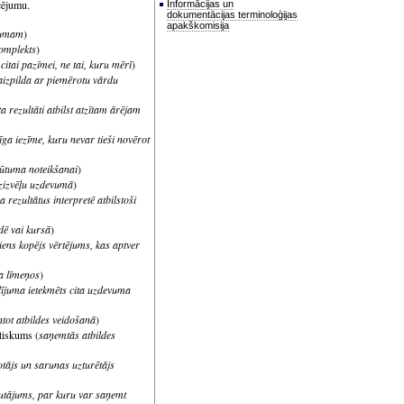
icējumu.
Informācijas un
dokumentācijas terminoloģijas
apakškomisija
kumam
)
komplekts
)
citai pazīmei, ne tai, kuru mērī
)
āaizpilda ar piemērotu vārdu
ta rezultāti atbilst atzītam ārējam
īga iezīme, kuru nevar tieši novērot
ūtuma noteikšanai
)
dzizvēļu uzdevumā
)
a rezultātus interpretē atbilstoši
dē vai kursā
)
iens kopējs vērtējums, kas aptver
na līmeņos
)
dījuma ietekmēts cita uzdevuma
ntot atbildes veidošanā
)
iskums (
saņemtās atbildes
otājs un sarunas uzturētājs
utājums, par kuru var saņemt