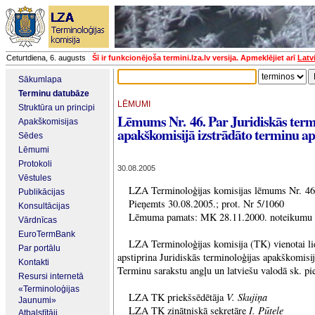
Ceturtdiena, 6. augusts
Šī ir funkcionējoša termini.lza.lv versija. Apmeklējiet arī
Latv
Sākumlapa
Terminu datubāze
LĒMUMI
Struktūra un principi
Lēmums Nr. 46. Par Juridiskās term
Apakškomisijas
apakškomisijā izstrādāto terminu ap
Sēdes
Lēmumi
Protokoli
30.08.2005
Vēstules
LZA Terminoloģijas komisijas lēmums Nr. 46
Publikācijas
Pieņemts 30.08.2005.; prot. Nr 5/1060
Konsultācijas
Lēmuma pamats: MK 28.11.2000. noteikumu N
Vārdnīcas
EuroTermBank
LZA Terminoloģijas komisija (TK) vienotai liet
Par portālu
apstiprina Juridiskās terminoloģijas apakškomisij
Kontakti
Terminu sarakstu angļu un latviešu valodā sk. pi
Resursi internetā
«Terminoloģijas
V. Skujiņa
LZA TK priekšsēdētāja
Jaunumi»
I. Pūtele
LZA TK zinātniskā sekretāre
Atbalstītāji