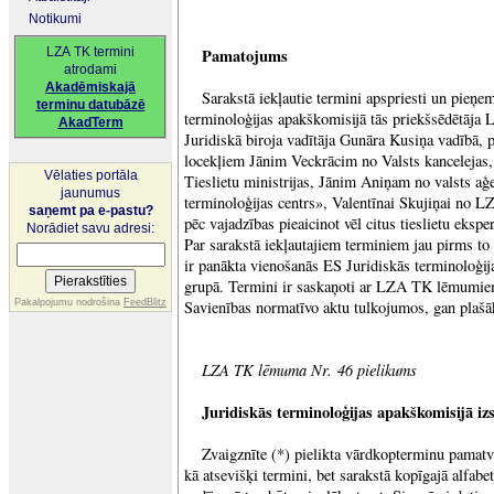
Notikumi
LZA TK termini
Pamatojums
atrodami
Akadēmiskajā
Sarakstā iekļautie termini apspriesti un pieņ
terminu datubāzē
terminoloģijas apakškomisijā tās priekšsēdētāja 
AkadTerm
Juridiskā biroja vadītāja Gunāra Kusiņa vadībā, 
locekļiem Jānim Veckrācim no Valsts kancelejas,
Vēlaties portāla
Tieslietu ministrijas, Jānim Aniņam no valsts a
jaunumus
terminoloģijas centrs», Valentīnai Skujiņai no L
saņemt pa e-pastu?
pēc vajadzības pieaicinot vēl citus tieslietu eksp
Norādiet savu adresi:
Par sarakstā iekļautajiem terminiem jau pirms to
ir panākta vienošanās ES Juridiskās terminoloģija
grupā. Termini ir saskaņoti ar LZA TK lēmumiem
Pakalpojumu nodrošina
FeedBlitz
Savienības normatīvo aktu tulkojumos, gan plašā
LZA TK lēmuma Nr. 46 pielikums
Juridiskās terminoloģijas apakškomisijā izs
Zvaigznīte (*) pielikta vārdkopterminu pamatv
kā atsevišķi termini, bet sarakstā kopīgajā alfabe