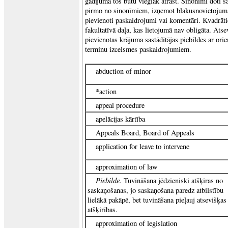
gadījumā tos būtu vieglāk atrast. Sinonīmi doti sa
pirmo no sinonīmiem, izņemot blakusnovietojuma
pievienoti paskaidrojumi vai komentāri. Kvadrāt
fakultatīvā daļa, kas lietojumā nav obligāta. At
pievienotas krājuma sastādītājas piebildes ar or
terminu izcelsmes paskaidrojumiem.
abduction of minor
*action
appeal procedure
apelācijas kārtība
Appeals Board, Board of Appeals
application for leave to intervene
approximation of law
Piebilde.
Tuvināšana jēdzieniski atšķiras no
saskaņošanas, jo saskaņošana paredz atbilstību
lielākā pakāpē, bet tuvināšana pieļauj atsevišķas
atšķirības.
approximation of legislation