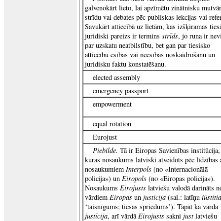
galvenokārt lieto, lai apzīmētu zinātnisku mutvā
strīdu vai debates pēc publiskas lekcijas vai refe
Savukārt attiecībā uz lietām, kas izšķiramas ties
strīds
juridiski pareizs ir termins
, jo runa ir nev
par uzskatu neatbilstību, bet gan par tiesisko
attiecību esības vai neesības noskaidrošanu un
juridisku faktu konstatēšanu.
elected assembly
emergency passport
empowerment
equal rotation
Eurojust
Piebilde.
Tā ir Eiropas Savienības institūcija,
kuras nosaukums latviski atveidots pēc līdzības 
Interpols
nosaukumiem
(no «Internacionālā
Eiropols
policija») un
(no «Eiropas policija»).
Eirojusts
Nosaukums
latviešu valodā darināts n
Eiropas
justīcija
iūstiti
vārdiem
un
(sal.: latīņu
‘taisnīgums; tiesas spriedums’). Tāpat kā vārdā
justīcija
Eirojusts
just
, arī vārdā
sakni
latviešu