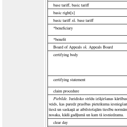
base tariff, basic tariff
basic right[s]
sk.
basic tariff
base tariff
*beneficiary
*benefit
sk.
Board of Appeals
Appeals Board
certifying body
certifying statement
claim procedure
Piebilde.
Juridisko strīdu izšķiršanas kārtība
veids, kas paredz prasības pieteikuma iesniegša
tiesā un saskaņā ar atbilstošajām tiesību normā
nosaka, kādā gadījumā un kam tā iesniedzama.
clear day