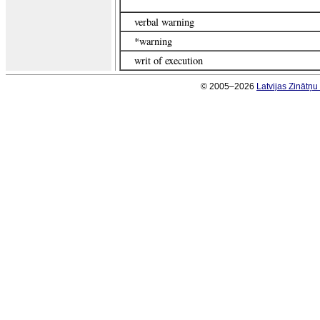
verbal warning
*warning
writ of execution
© 2005–2026
Latvijas Zinātņ