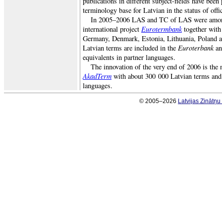
publications in different subject-fields have been
terminology base for Latvian in the status of offi
In 2005–2006 LAS and TC of LAS were among
Eurotermbank
international project
together with
Germany
,
Denmark
,
Estonia
,
Lithuania
,
Poland
a
Euroterbank
Latvian terms are included in the
an
equivalents in partner languages.
The innovation of the very end of 2006 is the
AkadTerm
with about 300 000 Latvian terms and t
languages.
© 2005–2026
Latvijas Zinātņ