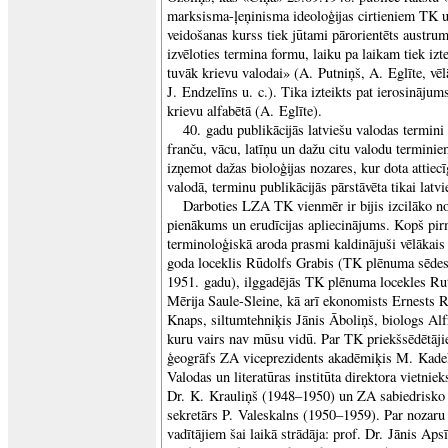
marksisma-ļeņinisma ideoloģijas cirtieniem TK uz
veidošanas kurss tiek jūtami pārorientēts austru
izvēloties termina formu, laiku pa laikam tiek iz
tuvāk krievu valodai» (A. Putniņš, A. Eglīte, vēl
J. Endzelīns u. c.). Tika izteikts pat ierosinājum
krievu alfabētā (A. Eglīte).
40. gadu publikācijās latviešu valodas termini vē
franču, vācu, latīņu un dažu citu valodu terminie
izņemot dažas bioloģijas nozares, kur dota attiec
valodā, terminu publikācijās pārstāvēta tikai latv
Darboties LZA TK vienmēr ir bijis izcilāko no
pienākums un erudīcijas apliecinājums. Kopš pi
terminoloģiskā aroda prasmi kaldinājuši vēlākais
goda loceklis Rūdolfs Grabis (TK plēnuma sēdes
1951. gadu), ilggadējās TK plēnuma locekles Ru
Mērija Saule-Sleine, kā arī ekonomists Ernests 
Knaps, siltumtehniķis Jānis Āboliņš, biologs Alfr
kuru vairs nav mūsu vidū. Par TK priekšsēdētāji
ģeogrāfs ZA viceprezidents akadēmiķis M. Kade
Valodas un literatūras institūta direktora vietniek
Dr. K. Krauliņš (1948–1950) un ZA sabiedrisko 
sekretārs P. Valeskalns (1950–1959). Par nozaru
vadītājiem šai laikā strādāja: prof. Dr. Jānis Aps