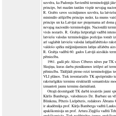
uzsvēra, ka Padomju Savienībā terminoloģijā jāie
princips, bet mazām tautām vispār nevajag nacion
R. Grabis savos secinājumos uzsvēra, ka latviešu 
minimālo atšķirību princips neder, ka mums vairā
princips un ka Latvijai nav pieņemama arī doma 
nevajag nacionālo terminoloģiju. Nacionālā termin
visās nozarēs. R. Grabja lietpratīgā vadībā intens
latviešu valodas terminoloģijas pozīcijas tomēr iz
arī saglabāt latviešu valodai latīņalfabētisko rakst
valdošo spēku mēģinājumiem latīņu alfabētu aizstā
R. Grabja vadībā 60. gados Latvijā aizsākās term
pētniecība.
1961. gadā pēc Alises Cēberes nāves par TK se
Skujiņa, kuras darba pienākumos ietilpst arī term
pētniecība. Tādējādi pirmo reizi terminoloģijas te
VLI plānos. Tiek inventarizēts TK apstiprināto te
raksturīgākie terminu strukturāli semantiskie mode
izmantoti jaunu terminu darināšanā.
Otrajā desmitgadē TK darbā iesaistās jauni sp
Kārlis Bambergs, valodnieces Dz. Barbare un v
Blinkena, Pēteris Lielpēteris, redaktors Ābrams 
ir akadēmiķa prof. Kārļa Bamberga vadītā Lauks
apakškomisija un prof. Artura Ziņģīša vadītā Teh
apakškomisija. Tiek nodibinātas jaunas apakško