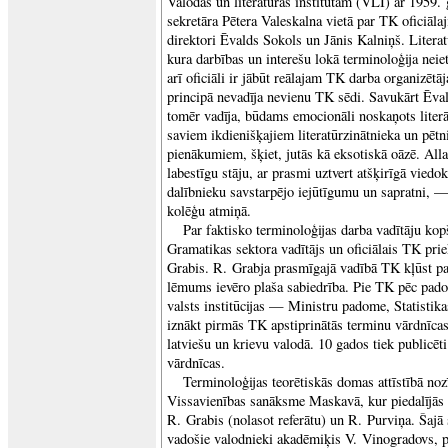
Valodas un literatūras institūtam (VLI) ar 1959.
sekretāra Pētera Valeskalna vietā par TK oficiāl
direktori Ēvalds Sokols un Jānis Kalniņš. Literat
kura darbības un interešu lokā terminoloģija neiet
arī oficiāli ir jābūt reālajam TK darba organizēt
principā nevadīja nevienu TK sēdi. Savukārt Ēva
tomēr vadīja, būdams emocionāli noskaņots liter
saviem ikdienišķajiem literatūrzinātnieka un pētni
pienākumiem, šķiet, jutās kā eksotiskā oāzē. Alla
labestīgu stāju, ar prasmi uztvert atšķirīgā vied
dalībnieku savstarpējo iejūtīgumu un sapratni, —
kolēģu atmiņā.
Par faktisko terminoloģijas darba vadītāju ko
Gramatikas sektora vadītājs un oficiālais TK pri
Grabis. R. Grabja prasmīgajā vadībā TK kļūst par
lēmums ievēro plaša sabiedrība. Pie TK pēc pado
valsts institūcijas — Ministru padome, Statistika
iznākt pirmās TK apstiprinātās terminu vārdnīcas
latviešu un krievu valodā. 10 gados tiek publicēti
vārdnīcas.
Terminoloģijas teorētiskās domas attīstībā no
Vissavienības sanāksme Maskavā, kur piedalījās a
R. Grabis (nolasot referātu) un R. Purviņa. Šaj
vadošie valodnieki akadēmiķis V. Vinogradovs, p