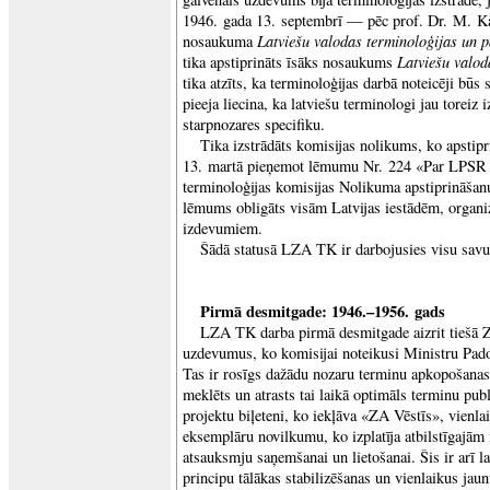
1946. gada 13. septembrī — pēc prof. Dr. M. K
Latviešu valodas terminoloģijas un p
nosaukuma
Latviešu valod
tika apstiprināts īsāks nosaukums
tika atzīts, ka terminoloģijas darbā noteicēji būs 
pieeja liecina, ka latviešu terminologi jau toreiz 
starpnozares specifiku.
Tika izstrādāts komisijas nolikums, ko apstipr
13. martā pieņemot lēmumu Nr. 224 «Par LPSR 
terminoloģijas komisijas Nolikuma apstiprināšanu
lēmums obligāts visām Latvijas iestādēm, organi
izdevumiem.
Šādā statusā LZA TK ir darbojusies visu savu
Pirmā desmitgade: 1946.–1956. gads
LZA TK darba pirmā desmitgade aizrit tiešā ZA
uzdevumus, ko komisijai noteikusi Ministru Pad
Tas ir rosīgs dažādu nozaru terminu apkopošanas
meklēts un atrasts tai laikā optimāls terminu pu
projektu biļeteni, ko iekļāva «ZA Vēstīs», vienl
eksemplāru novilkumu, ko izplatīja atbilstīgajā
atsauksmju saņemšanai un lietošanai. Šis ir arī la
principu tālākas stabilizēšanas un vienlaikus ja