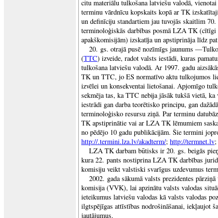
citu materiālu tulkošana latviešu valodā, vienotai
terminu vārdnīcu kopskaits kopā ar TK izskatīta
un definīciju standartiem jau tuvojās skaitlim 70.
terminoloģiskās darbības posmā LZA TK (cītīgi s
apakškomisijām) izskatīja un apstiprināja līdz pa
20. gs. otrajā pusē nozīmīgs jaunums —Tulkoš
(
TTC
) izveide, radot valsts iestādi, kuras pama
tulkošana latviešu valodā. Ar 1997. gadu aizsākā
TK un TTC, jo ES normatīvo aktu tulkojumos liel
izvēlei un konsekventai lietošanai. Apjomīgo tul
sekmēja tas, ka TTC nebija jāsāk tukšā vietā, k
iestrādi gan darba teorētisko principu, gan dažād
terminoloģisko resursu ziņā. Par terminu datub
TK apstiprinātie vai ar LZA TK lēmumiem saska
no pēdējo 10 gadu publikācijām. Šie termini jopr
http://.termini.lza.lv/akadterm/
;
http://termnet.lv
LZA TK darbam būtisks ir 20. gs. beigās pieņ
kura 22. pants nostiprina LZA TK darbības jurid
komisiju veikt valstiski svarīgus uzdevumus term
2002. gada sākumā valsts prezidentes pārziņā t
komisija (VVK), lai apzinātu valsts valodas situāc
ieteikumus latviešu valodas kā valsts valodas poz
ilgtspējīgas attīstības nodrošināšanai, iekļaujot š
jautājumus.