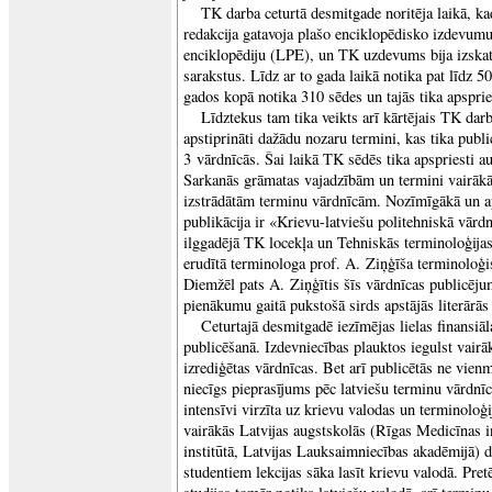
TK darba ceturtā desmitgade noritēja laikā, k
redakcija gatavoja plašo enciklopēdisko izdevu
enciklopēdiju (LPE), un TK uzdevums bija izskat
sarakstus. Līdz ar to gada laikā notika pat līdz
gados kopā notika 310 sēdes un tajās tika apspri
Līdztekus tam tika veikts arī kārtējais TK dar
apstiprināti dažādu nozaru termini, kas tika publi
3 vārdnīcās. Šai laikā TK sēdēs tika apspriesti 
Sarkanās grāmatas vajadzībām un termini vairāk
izstrādātām terminu vārdnīcām. Nozīmīgākā un a
publikācija ir «Krievu-latviešu politehniskā vārdn
ilggadējā TK locekļa un Tehniskās terminoloģijas
erudītā terminologa prof. A. Ziņģīša terminoloģ
Diemžēl pats A. Ziņģītis šīs vārdnīcas publicēju
pienākumu gaitā pukstošā sirds apstājās literārās
Ceturtajā desmitgadē iezīmējas lielas finansiā
publicēšanā. Izdevniecības plauktos iegulst vairā
izrediģētas vārdnīcas. Bet arī publicētās ne vienmē
niecīgs pieprasījums pēc latviešu terminu vārdnī
intensīvi virzīta uz krievu valodas un terminolo
vairākās Latvijas augstskolās (Rīgas Medicīnas in
institūtā, Latvijas Lauksaimniecības akadēmijā) da
studentiem lekcijas sāka lasīt krievu valodā. Pret