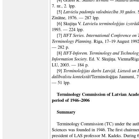
7. nr., 2. lpp.
Latviešu padomju valodniecība 30 gados
[5]
. 
Zinātne, 1976. — 287 lpp.
Latviešu terminoloģijas izstrād
[6] Skujiņa V.
1993. — 224 lpp.
IIFT Series. International Conference on
[7]
Terminology Planning
.
Riga
, 17–19 August 19
— 282 p.
IIFT-Inforem. Terminology and Technology
[8]
Information Society
. Ed. V. Skujiņa. Vienna/Rig
LU, 2003. — 184 p.
Terminoloģijas darbs Latvijā, Lietuvā un 
[9]
dalībvalstu kontekstā
//Terminoloģijas Jaunumi, 
— 51 lpp.
Terminology Commission of
Latvian
Acad
period of 1946–2006
Summary
Terminology Commission (TC) under the auth
Sciences was founded in 1946. The first chairm
president of LAS professor M. Kadeks. During 60