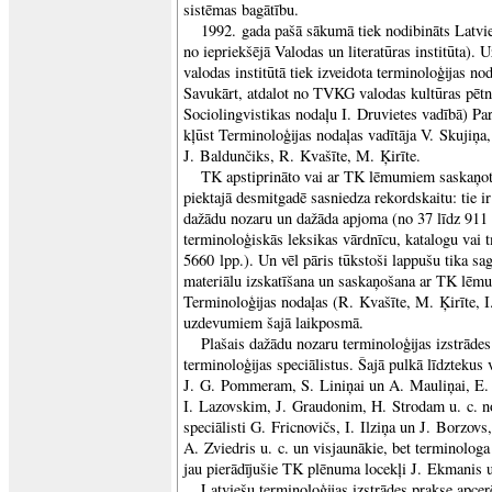
sistēmas bagātību.
1992. gada pašā sākumā tiek nodibināts Latvieš
no iepriekšējā Valodas un literatūras institūta)
valodas institūtā tiek izveidota terminoloģijas no
Savukārt, atdalot no TVKG valodas kultūras pētn
Sociolingvistikas nodaļu I. Druvietes vadībā) P
kļūst Terminoloģijas nodaļas vadītāja V. Skujiņ
J. Baldunčiks, R. Kvašīte, M. Ķirīte.
TK apstiprināto vai ar TK lēmumiem saskaņot
piektajā desmitgadē sasniedza rekordskaitu: tie ir
dažādu nozaru un dažāda apjoma (no 37 līdz 911 
terminoloģiskās leksikas vārdnīcu, katalogu vai 
5660 lpp.). Un vēl pāris tūkstoši lappušu tika sag
materiālu izskatīšana un saskaņošana ar TK lēmu
Terminoloģijas nodaļas (R. Kvašīte, M. Ķirīte, I.
uzdevumiem šajā laikposmā.
Plašais dažādu nozaru terminoloģijas izstrāde
terminoloģijas speciālistus. Šajā pulkā līdztekus
J. G. Pommeram, S. Liniņai un A. Mauliņai, 
I. Lazovskim, J. Graudonim, H. Strodam u. c. no
speciālisti G. Fricnovičs, I. Ilziņa un J. Borzo
A. Zviedris u. c. un visjaunākie, bet terminolog
jau pierādījušie TK plēnuma locekļi J. Ekmanis 
Latviešu terminoloģijas izstrādes prakse apcerē