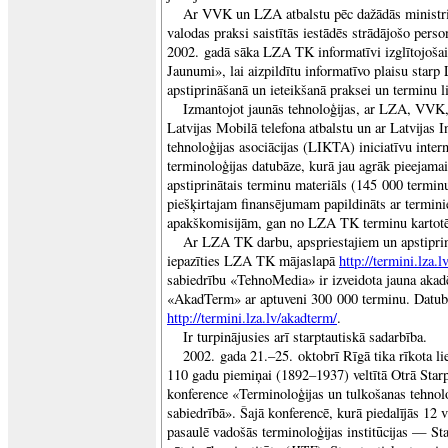
Ar VVK un LZA atbalstu pēc dažādās ministrijā
valodas praksi saistītās iestādēs strādājošo perso
2002. gadā sāka LZA TK informatīvi izglītojošais
Jaunumi», lai aizpildītu informatīvo plaisu sta
apstiprināšanā un ieteikšanā praksei un terminu liet
Izmantojot jaunās tehnoloģijas, ar LZA, VVK,
Latvijas Mobilā telefona atbalstu un ar Latvijas 
tehnoloģijas asociācijas (LIKTA) iniciatīvu intern
terminoloģijas datubāze, kurā jau agrāk pieejama
apstiprinātais terminu materiāls (145 000 terminu
piešķirtajam finansējumam papildināts ar termi
apakškomisijām, gan no LZA TK terminu kartot
Ar LZA TK darbu, apspriestajiem un apstiprin
iepazīties LZA TK mājaslapā
http://termini.lza.lv
sabiedrību «TehnoMedia» ir izveidota jauna aka
«AkadTerm» ar aptuveni 300 000 terminu. Datub
http://termini.lza.lv/akadterm/
.
Ir turpinājusies arī starptautiskā sadarbība.
2002. gada 21.–25. oktobrī Rīgā tika rīkota l
110 gadu piemiņai (1892–1937) veltītā Otrā Starp
konference «Terminoloģijas un tulkošanas tehnol
sabiedrībā». Šajā konferencē, kurā piedalījās 12 v
pasaulē vadošās terminoloģijas institūcijas — Sta