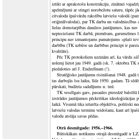
iztikt ar aprakstošu konstrukciju, zinātnei vajadzī
apzīmējumi ar stingri norobežotu saturu, tāpēc jād
citvalodu īpašvārdu rakstību latviešu valodā (p
oriģinālvalodai), par TK darba un valodniecības
lielas domstarpības daudzos jautājumos, kas nav
nepieciešami TK darbā, piemēram, garumzīmes li
principu nav izmantojams pamatojums «plaši iev
darbību (TK uzbūve un darbības principi ir pareiz
kvalitāte).
sāl
Pēc TK protokoliem uzzinām arī, ka vārdu
nolemj lietot jau 1949. gadā (sk. 7. oktobra TK 
piedaloties arī J. Endzelīnam (!).
Stratēģisko jautājumu risināšanai 1948. gadā t
tas darbojās īsu laiku, līdz 1950. gadam. Tā sēdēs
pārskati, budžeta sadalījums u. tml.
TK veselīgais gars, pasaules pieredzē balstītā
izstrādes jautājumos pēckritikas ideoloģizācijas
laikā. Visumā tika ieturēta objektīva, politiski n
latviešu valodas terminu veidošanu, kaut arī īpaši
valodu atstāja savas pēdas.
Otrā desmitgade: 1956.–1966.
Būtiskākais notikums otrajā desmitgadē ir 