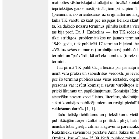
mainoties vēsturiskajai situācijai un tuvākā kont
iepriekšējos gados nostiprinātajiem principiem TK
(piemēram, no orientēšanās uz oriģinālformu aiz
laikā TK varētu izskatīt pēc iespējas lielāku skai
tā, ka dažādo nozaru terminus pilnībā izskata vie
tas bija prof. Dr. J. Endzelīns —, bet TK sēdēs 
tikai strīdīgos, problemātiskos un jaunos terminus
1949. gadu, tiek publicēti 17 terminu biļeteni, b
«Vēstu» sešos numuros (turpinājumos) publicēti 
termini un īpašvārdi, kā arī ekonomikas (toreiz 
termini.
Jau pirmā TK publikācija liecina par pamatpri
ņemt vērā praksi un sabiedrības viedokli, jo iev
pēc šo terminu publicēšanas visas iestādes, organi
personas var iesūtīt komisijai savus varbūtējos i
priekšlikumus un papildinājumus. Komisija lūdz 
atsevišķu nozaru speciālistus, literātus, skolotā
sekot komisijas publicējumiem un rosīgi piedalīti
veidošanas darbā» [1, 1].
Taču lietišķo iebildumu un priekšlikumu vietā
publikācijām saņem žultainu politisku pliķi, turkl
nenokārtotās grieķu cilmes aizguvumu pareizraks
Rakstnieku savienības pārstāve Anna Sakse un «
Ozoliņš, kas «Cīņā» 25.09.1948. publicē rakstu 