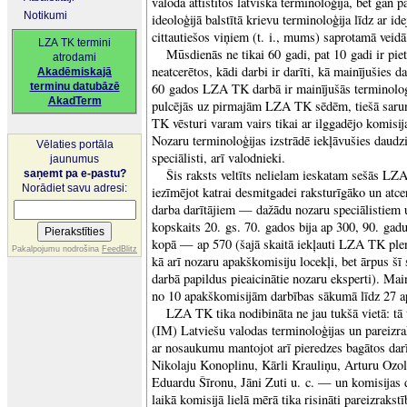
valodā attīstītos latviska terminoloģija, bet gan p
Notikumi
ideoloģijā balstītā krievu terminoloģija līdz ar id
cittautiešos viņiem (t. i., mums) saprotamā veidā
LZA TK termini
Mūsdienās ne tikai 60 gadi, pat 10 gadi ir pie
atrodami
neatcerētos, kādi darbi ir darīti, kā mainījušies d
Akadēmiskajā
terminu datubāzē
60 gados LZA TK darbā ir mainījušās terminolog
AkadTerm
pulcējās uz pirmajām LZA TK sēdēm, tiešā sarun
TK vēsturi varam vairs tikai ar ilggadējo komisij
Nozaru terminoloģijas izstrādē iekļāvušies daudz
Vēlaties portāla
speciālisti, arī valodnieki.
jaunumus
Šis raksts veltīts nelielam ieskatam sešās L
saņemt pa e-pastu?
Norādiet savu adresi:
iezīmējot katrai desmitgadei raksturīgāko un atcer
darba darītājiem — dažādu nozaru speciālistiem
kopskaits 20. gs. 70. gados bija ap 300, 90. ga
kopā — ap 570 (šajā skaitā iekļauti LZA TK plen
Pakalpojumu nodrošina
FeedBlitz
kā arī nozaru apakškomisiju locekļi, bet ārpus šī
darbā papildus pieaicinātie nozaru eksperti). Main
no 10 apakškomisijām darbības sākumā līdz 27 a
LZA TK tika nodibināta ne jau tukšā vietā: tā t
(IM) Latviešu valodas terminoloģijas un pareizra
ar nosaukumu mantojot arī pieredzes bagātos dar
Nikolaju Konoplinu, Kārli Krauliņu, Arturu Ozo
Eduardu Šīronu, Jāni Zuti u. c. — un komisijas 
laikā komisijā lielā mērā tika risināti pareizraks