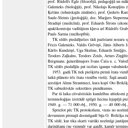
prof. Rūdolfs Egle (filozofijā, pedagoģijā un māk
Galenieks (bioloģijā), prof. Nikolajs Konopļins (
Ķešāns (tehniskajās zinātnēs), prof. Ģederts Ramā
Saule-Sleinis (ģeoloģijā), doc. Marģers Steperman
Stradiņš (medicīnā), prof. Eduards Šīrons (ekon
apakškomisiju vadītājiem kļuva arī Rūdolfs Grabi
Pauls Sarma (mežkopībā).
TK sēdēs piedalījušies tādi pazīstami nozaru sp
Fricis Galenieks, Valdis Grēviņš, Jānis Alberts 
Kārlis Kundziņš, Uga Skulme, Eduards Smiļģis, 
Teodors Zaļkalns, Teodors Zeids, Arturs Ziņģīti
Bergmane, ģenerālmajors Ivans Čaša u. c. Valodn
TK sēdēs piedalījās pat izcilais igauņu valodniek
1953. gadā TK tiek piešķirta pirmā štata vienī
laikā plānoto trīs štata vienību vietā). Šajā amatā
aizstājot Almu Strautnieci, kura kopš Oto Brikšķa
TK sabiedriskās sekretāres pienākumus.
Par tā laika citvalstiskās kundzības attieksmi 
terminoloģijas izstrādē spilgti liecina lejupējā pi
1949. g. — 71 000 rbļ., 1950. g. — 40 000 rbļ.
Spriežot pēc TK protokoliem, viens no nozīmī
devumiem pirmajā desmitgadē bija O. Brikšķa r
TK sēdē, kur tika skarti vairāki nozīmīgi jautāju
darināšanu (ne vienmēr var gaidīt, kamēr termins 