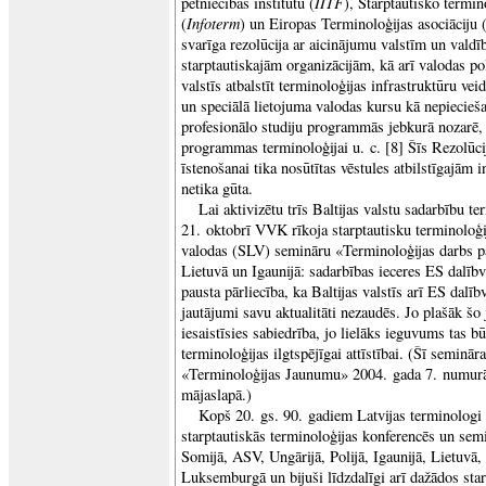
IITF
pētniecības institūtu (
), Starptautisko termin
Infoterm
(
) un Eiropas Terminoloģijas asociāciju 
svarīga rezolūcija ar aicinājumu valstīm un valdī
starptautiskajām organizācijām, kā arī valodas pol
valstīs atbalstīt terminoloģijas infrastruktūru vei
un speciālā lietojuma valodas kursu kā nepiecieš
profesionālo studiju programmās jebkurā nozarē, 
programmas terminoloģijai u. c. [8] Šīs Rezolūci
īstenošanai tika nosūtītas vēstules atbilstīgajām 
netika gūta.
Lai aktivizētu trīs Baltijas valstu sadarbību t
21. oktobrī VVK rīkoja starptautisku terminoloģi
valodas (SLV) semināru «Terminoloģijas darbs pa
Lietuvā un Igaunijā: sadarbības ieceres ES dalīb
pausta pārliecība, ka Baltijas valstīs arī ES dalīb
jautājumi savu aktualitāti nezaudēs. Jo plašāk šo 
iesaistīsies sabiedrība, jo lielāks ieguvums tas b
terminoloģijas ilgtspējīgai attīstībai. (Šī semināra
«Terminoloģijas Jaunumu» 2004. gada 7. numur
mājaslapā.)
Kopš 20. gs. 90. gadiem Latvijas terminologi a
starptautiskās terminoloģijas konferencēs un semi
Somijā, ASV, Ungārijā, Polijā, Igaunijā, Lietuvā,
Luksemburgā un bijuši līdzdalīgi arī dažādos sta