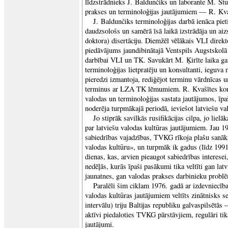
līdzstrādnieks J. Baldunčiks un laborante M. Stui
prakses un terminoloģijas jautājumiem — R. Kva
J. Baldunčiks terminoloģijas darbā ienāca piet
daudzsološs un samērā īsā laikā izstrādāja un aiz
doktora) disertāciju. Diemžēl vēlākais VLI direk
piedāvājums jaundibinātajā Ventspils Augstskolā 
darbībai VLI un TK. Savukārt M. Ķirīte laika gai
terminoloģijas lietpratēju un konsultanti, ieguva
pieredzi izmantoja, rediģējot terminu vārdnīcas 
terminus ar LZA TK lēmumiem. R. Kvašītes komp
valodas un terminoloģijas sastata jautājumos, īpaši
noderēja turpmākajā periodā, ieviešot latviešu val
Jo stiprāk savilkās rusifikācijas cilpa, jo lielā
par latviešu valodas kultūras jautājumiem. Jau 19
sabiedrības vajadzības, TVKG rīkoja plašu sanāk
valodas kultūru», un turpmāk ik gadus (līdz 19
dienas, kas, arvien pieaugot sabiedrības interesei
nedēļās, kurās īpaši pasākumi tika veltīti gan lat
jaunatnes, gan valodas prakses darbinieku prob
Paralēli šim ciklam 1976. gadā ar izdevniecīb
valodas kultūras jautājumiem veltīts zinātnisks s
intervālu) triju Baltijas republiku galvaspilsētās
aktīvi piedaloties TVKG pārstāvjiem, regulāri tika
jautājumi.