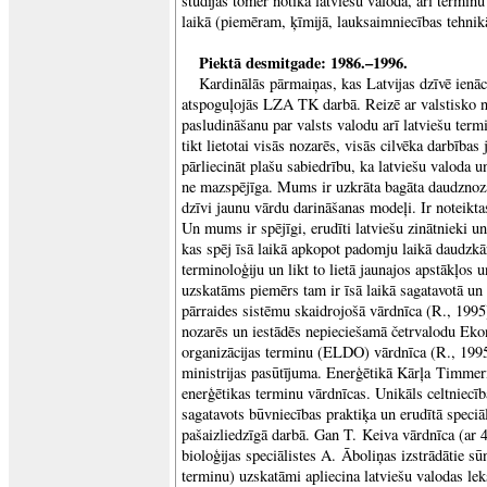
studijas tomēr notika latviešu valodā, arī terminu 
laikā (piemēram, ķīmijā, lauksaimniecības tehnik
Piektā desmitgade: 1986.–1996.
Kardinālās pārmaiņas, kas Latvijas dzīvē ienāc
atspoguļojās LZA TK darbā. Reizē ar valstisko n
pasludināšanu par valsts valodu arī latviešu term
tikt lietotai visās nozarēs, visās cilvēka darbība
pārliecināt plašu sabiedrību, ka latviešu valoda 
ne mazspējīga. Mums ir uzkrāta bagāta daudznoza
dzīvi jaunu vārdu darināšanas modeļi. Ir noteikta
Un mums ir spējīgi, erudīti latviešu zinātnieki un
kas spēj īsā laikā apkopot padomju laikā daudzkār
terminoloģiju un likt to lietā jaunajos apstākļos 
uzskatāms piemērs tam ir īsā laikā sagatavotā un
pārraides sistēmu skaidrojošā vārdnīca (R., 1995
nozarēs un iestādēs nepieciešamā četrvalodu Eko
organizācijas terminu (ELDO) vārdnīca (R., 199
ministrijas pasūtījuma. Enerģētikā Kārļa Timmerm
enerģētikas terminu vārdnīcas. Unikāls celtniec
sagatavots būvniecības praktiķa un erudītā speciā
pašaizliedzīgā darbā. Gan T. Keiva vārdnīca (ar
bioloģijas speciālistes A. Āboliņas izstrādātie s
terminu) uzskatāmi apliecina latviešu valodas le