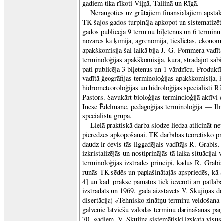
gadiem tika rīkoti Viļņā, Tallinā un Rīgā.
Neraugoties uz grūtajiem finansiālajiem apst
TK šajos gados turpināja apkopot un sistematizēt
gados publicēja 9 terminu biļetenus un 6 terminu 
nozarēs kā ķīmija, agronomija, tieslietas, ekonom
apakškomisija šai laikā bija J. G. Pommera vadī
terminoloģijas apakškomisija, kura, strādājot sab
pati publicēja 3 biļetenus un 1 vārdnīcu. Produk
vadītā ģeogrāfijas terminoloģijas apakškomisija, k
hidrometeoroloģijas un hidroloģijas speciālisti 
Pastors. Savukārt bioloģijas terminoloģijā aktīv
Inese Ēdelmane, pedagoģijas terminoloģijā — Ilm
speciālistu grupa.
Lielā praktiskā darba slodze liedza atlicināt n
pieredzes apkopošanai. TK darbības teorētisko pr
daudz ir devis tās ilggadējais vadītājs R. Grabis.
izkristalizējās un nostiprinājās tā laika situācijai
terminoloģijas izstrādes principi, kādus R. Grabis
runās TK sēdēs un paplašinātajās apspriedēs, kā a
4] un kādi praksē pamatos tiek ievēroti arī patla
izstrādāts un 1969. gadā aizstāvēts V. Skujiņas 
disertācija) «Tehnisko zinātņu terminu veidošana 
galvenie latviešu valodas terminu darināšanas paņ
70. gadiem, V. Skujiņa sistemātiski izskata visu