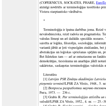
(COPERNICUS, SOCRATES, PHARE,
EuroT
atzinīgi novērtēts ar terminoloģijas teorētisko pr
Vistera starptautisko vārdbalvu.
*
Terminoloģija ir īpatna darbības joma. Reizē 
nevalodnieciska, reizē radoša un pragmatiska. Te
valodas līmeņi un arī dažādās speciālās nozares. 
saistīta ar loģiku, filozofiju, socioloģiju, inform
variantā jābūt ar ļoti vispusīgām zināšanām, bet 
abstrakcijas un loģiskas spriešanas spējām un, pr
Bet līdztekus tam — arī ar entuziasmu un fanāti
demokrātijas, tiesiskuma un anarhijas jūklī notur
sakārtotas, saskaņotas terminoloģijas valstiskās 
Literatūra
Latvijas PSR Zinātņu akadēmijas Latviešu
[1]
pieņemtie termini
//LPSR ZA Vēstis, 1948., 5. nr
Вопросы разработки научно-технич
[2]
Рига, 1973. — 236 с.
Par terminoloģijas attīstību un 
[3] Grabis R.
valodā
//LPSR ZA Vēstis, 1952., 4. nr. — 25.–38
Skaidri termini — skaidra dom
[4] Grabis R.