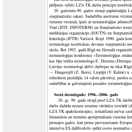
pētījums veltīts LZA TK darba principu teorētiska
20. gadsimta 90. gados strauji paplašinājās L
starptautiskie sakari. Sadarbību austrumu virzien
rietumu virzienā, īpaši ar terminoloģijas pētniec
Vīnē (IITF, INFOTERM) un Starptautisko termi
unifikācijas organizāciju (IOUTN) un Starptautis
federāciju (IFTB) Varšavā. Kopš 1990. gada konf
terminologu teorētiskais devums starptautiski nov
skola. Bet 1992. gadā Rīgā un Jūrmalā organizētā
terminoloģijas konference «Terminoloģijas zinātn
kas bija veltīta terminologa E. Drezena (Drēziņa) 
Latvijas terminologi aktīvi darbojas ne tikai Rīgā,
— Daugavpilī (Z. Ikere), Liepājā (V. Kalme) u. c
referātiem piedalījās 14 valstu pārstāvji, pavēra 
sadarbībai ar galvenajiem pasaules terminoloģijas
Sestā desmitgade: 1996.–2006. gads
20. gs. 90. gadu otrajā pusē LZA TK darbā 
darbs dažādu nozaru terminu vārdnīcu izstrādē (d
LZA TK apakškomisijās), izskatīšanā un/vai sa
lēmumiem un terminu apstiprināšanā vienotai liet
pirmajos gados, kad pirms pievienošanās Eiropas 
intensīva ES dalībvalstīs spēkā esošo normatīvo 