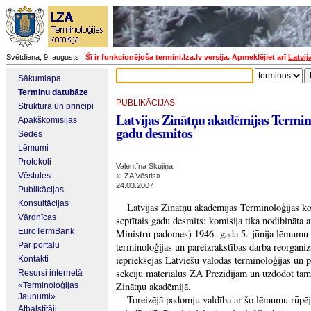
Svētdiena, 9. augusts
Šī ir funkcionējoša termini.lza.lv versija. Apmeklējiet arī
Latvij
Sākumlapa
Terminu datubāze
PUBLIKĀCIJAS
Struktūra un principi
Latvijas Zinātņu akadēmijas Termino
Apakškomisijas
gadu desmitos
Sēdes
Lēmumi
Protokoli
Valentīna Skujiņa
Vēstules
«LZA Vēstis»
24.03.2007
Publikācijas
Konsultācijas
Latvijas Zinātņu akadēmijas Terminoloģijas ko
Vārdnīcas
septītais gadu desmits: komisija tika nodibināta a
EuroTermBank
Ministru padomes) 1946. gada 5. jūnija lēmumu 
Par portālu
terminoloģijas un pareizrakstības darba reorganiz
iepriekšējās Latviešu valodas terminoloģijas un p
Kontakti
sekciju materiālus ZA Prezidijam un uzdodot tam 
Resursi internetā
Zinātņu akadēmijā.
«Terminoloģijas
Jaunumi»
Toreizējā padomju valdība ar šo lēmumu rūpējās
Atbalstītāji