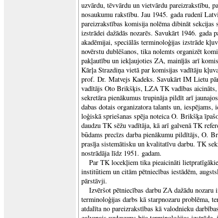
uzvārdu, tēvvārdu un vietvārdu pareizrakstību, pa
nosaukumu rakstību. Jau 1945. gada rudenī Latvi
pareizrakstības komisija nolēma dibināt sekcijas 
izstrādei dažādās nozarēs. Savukārt 1946. gada p
akadēmijai, speciālās terminoloģijas izstrāde kļuv
novērstu dublēšanos, tika nolemts organizēt kom
pakļautību un iekļaujoties ZA, mainījās arī komisi
Kārļa Strazdiņa vietā par komisijas vadītāju kļu
prof. Dr. Matvejs Kadeks. Savukārt IM Lietu pā
vadītājs Oto Brikšķis, LZA TK vadības aicināts, 
sekretāra pienākumus trupināja pildīt arī jaunajo
dabas dotais organizatora talants un, iespējams, 
loģiskā spriešanas spēja noteica O. Brikšķa īpa
daudzu TK sēžu vadītāja, kā arī galvenā TK refe
būdams precīzs darba pienākumu pildītājs, O. Br
prasīja sistemātisku un kvalitatīvu darbu. TK se
nostrādāja līdz 1951. gadam.
Par TK locekļiem tika pieaicināti lietpratīgāki
institūtiem un citām pētniecības iestādēm, augsts
pārstāvji.
Izvēršot pētniecības darbu ZA dažādu nozaru in
terminoloģijas darbs kā starpnozaru problēma, ter
atdalīta no pareizrakstības kā valodnieku darbī
galvenais uzdevums bija terminoloģijas izstrāde