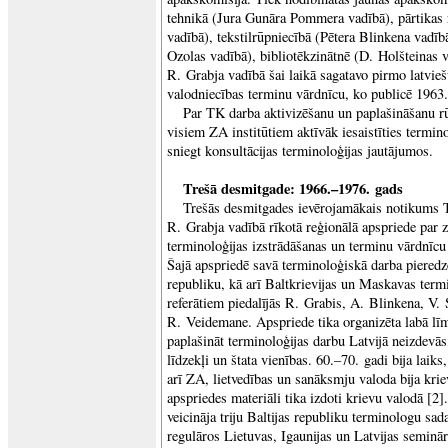
tehnikā (Jura Gunāra Pommera vadībā), pārtikas 
vadībā), tekstilrūpniecībā (Pētera Blinkena vadīb
Ozolas vadībā), bibliotēkzinātnē (D. Holšteinas 
R. Grabja vadībā šai laikā sagatavo pirmo latvie
valodniecības terminu vārdnīcu, ko publicē 1963.
Par TK darba aktivizēšanu un paplašināšanu r
visiem ZA institūtiem aktīvāk iesaistīties termi
sniegt konsultācijas terminoloģijas jautājumos.
Trešā desmitgade: 1966.–1976. gads
Trešās desmitgades ievērojamākais notikums 
R. Grabja vadībā rīkotā reģionālā apspriede par 
terminoloģijas izstrādāšanas un terminu vārdnīc
Šajā apspriedē savā terminoloģiskā darba pieredzē 
republiku, kā arī Baltkrievijas un Maskavas termi
referātiem piedalījās R. Grabis, A. Blinkena, V.
R. Veidemane. Apspriede tika organizēta labā līm
paplašināt terminoloģijas darbu Latvijā neizdevās
līdzekļi un štata vienības. 60.–70. gadi bija laiks
arī ZA, lietvedības un sanāksmju valoda bija krie
apspriedes materiāli tika izdoti krievu valodā [
veicināja triju Baltijas republiku terminologu sad
regulāros Lietuvas, Igaunijas un Latvijas seminā