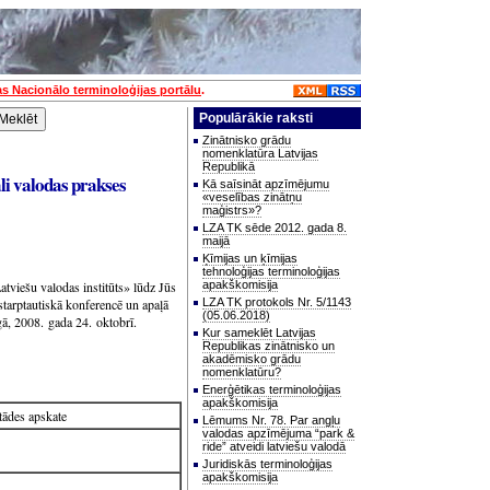
as Nacionālo terminoloģijas portālu
.
Populārākie raksti
Zinātnisko grādu
nomenklatūra Latvijas
Republikā
li valodas prakses
Kā saīsināt apzīmējumu
«veselības zinātņu
maģistrs»?
LZA TK sēde 2012. gada 8.
maijā
Ķīmijas un ķīmijas
tehnoloģijas terminoloģijas
atviešu valodas institūts» lūdz Jūs
apakškomisija
tarptautiskā konferencē un apaļā
LZA TK protokols Nr. 5/1143
(05.06.2018)
ā, 2008. gada 24. oktobrī.
Kur sameklēt Latvijas
Republikas zinātnisko un
akadēmisko grādu
nomenklatūru?
Enerģētikas terminoloģijas
apakškomisija
stādes apskate
Lēmums Nr. 78. Par angļu
valodas apzīmējuma “park &
ride” atveidi latviešu valodā
Juridiskās terminoloģijas
apakškomisija