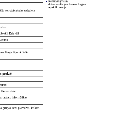
Informācijas un
dokumentācijas terminoloģijas
apakškomisija
šās kontaktvalodas spiediens:
redzes
tāvokli Krievijā
Lietuvā
roblēmjautājumi: lielie
as praksē
ultāti
 Universitātē
s praksi: informātikas
s grupas sēžu pieredzes: ieskats