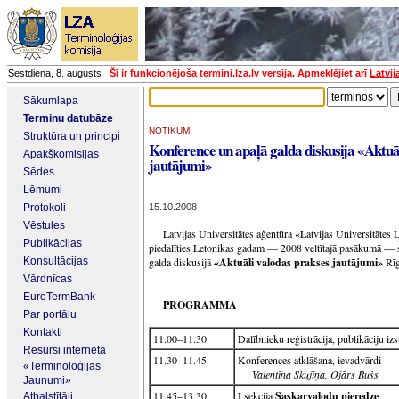
Sestdiena, 8. augusts
Šī ir funkcionējoša termini.lza.lv versija. Apmeklējiet arī
Latvij
Sākumlapa
Terminu datubāze
NOTIKUMI
Struktūra un principi
Konference un apaļā galda diskusija «Aktuā
Apakškomisijas
jautājumi»
Sēdes
Lēmumi
Protokoli
15.10.2008
Vēstules
Latvijas Universitātes aģentūra «Latvijas Universitātes L
Publikācijas
piedalīties Letonikas gadam — 2008 veltītajā pasākumā — s
Konsultācijas
galda diskusijā
«Aktuāli valodas prakses jautājumi»
Rīg
Vārdnīcas
EuroTermBank
PROGRAMMA
Par portālu
Kontakti
11.00–11.30
Dalībnieku reģistrācija, publikāciju iz
Resursi internetā
11.30–11.45
Konferences atklāšana, ievadvārdi
«Terminoloģijas
Valentīna Skujiņa, Ojārs Bušs
Jaunumi»
11.45–13.30
I sekcija
Saskarvalodu pieredze
Atbalstītāji