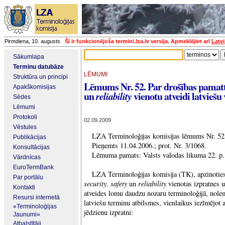
Pirmdiena, 10. augusts
Šī ir funkcionējoša termini.lza.lv versija. Apmeklējiet arī
Latvi
Sākumlapa
Terminu datubāze
LĒMUMI
Struktūra un principi
Lēmums Nr. 52. Par drošības pama
Apakškomisijas
un
vienotu atveidi latviešu
reliability
Sēdes
Lēmumi
Protokoli
02.09.2009
Vēstules
LZA Terminoloģijas komisijas lēmums Nr. 52
Publikācijas
Pieņemts 11.04.2006.; prot. Nr. 3/1068.
Konsultācijas
Lēmuma pamats: Valsts valodas likuma 22. p.
Vārdnīcas
EuroTermBank
LZA Terminoloģijas komisija (TK), apzinoties
Par portālu
security, safety
reliability
un
vienotas izpratnes u
Kontakti
atveides lomu daudzu nozaru terminoloģijā, nolem
Resursi internetā
latviešu terminu atbilsmes, vienlaikus iezīmējot 
«Terminoloģijas
jēdzienu izpratni:
Jaunumi»
Atbalstītāji