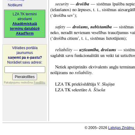
security
drošība
—
— sistēmas īpašība nepieļ
Notikumi
(ielaušanos) no ārpuses, t. i., sistēmas aizsargāt
LZA TK termini
(‘drošība sev’);
atrodami
Akadēmiskajā
safety
drošums, nebīstamība
—
— sistēmas ī
terminu datubāzē
neko, neradīt nevienam veselības traucējumus va
AkadTerm
(‘drošība citiem’, t. i., sistēmas lietotājiem);
Vēlaties portāla
reliability
uzticamība, drošums
—
— sistēmas
jaunumus
saglabāt savu funkcionalitāti un veikt tai uzticē
saņemt pa e-pastu?
Norādiet savu adresi:
Netiek apstiprināts ekvivalents angļu termin
reliability
nošķirams no
.
V. Skujiņa
Pakalpojumu nodrošina
FeedBlitz
LZA TK priekšsēdētāja
A. Ščucka
LZA TK sekretāre
© 2005–2026
Latvijas Zinātņ