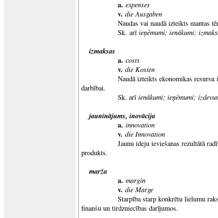
a.
expenses
v.
die Ausgaben
Naudas vai naudā izteikts mantas tēr
ieņēmumi; ienākumi; izmaks
Sk. arī
izmaksas
a.
costs
v.
die Kosten
Naudā izteikts ekonomikas resursu izli
darbībai.
ienākumi; ieņēmumi; izdevu
Sk. arī
jauninājums, inovācija
a.
innovation
v.
die Innovation
Jaunu ideju ieviešanas rezultātā radīts, 
produkts.
marža
a.
margin
v.
die Marge
Starpība starp konkrētu lielumu rakstur
finanšu un tirdzniecības darījumos.