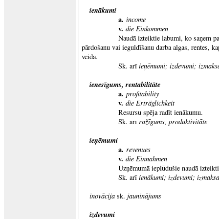
ienākumi
a.
income
v.
die Einkommen
Naudā izteiktie labumi, ko saņem par 
pārdošanu vai ieguldīšanu darba algas, rentes, ka
veidā.
ieņēmumi; izdevumi; izmaks
Sk. arī
ienesīgums
, rentabilitāte
a.
profitability
v.
die Erträglichkeit
Resursu spēja radīt ienākumu.
ražīgums, produktivitāte
Sk. arī
ieņēmumi
a.
revenues
v.
die Einnahmen
Uzņēmumā ieplūdušie naudā izteiktie
ienākumi; izdevumi; izmaks
Sk. arī
inovācija
jauninājums
sk.
izdevumi