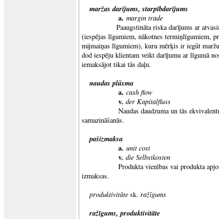
maržas darījums
, starpībdarījums
a.
margin trade
Paaugstināta riska darījums ar atvasinā
(iespējas līgumiem, nākotnes termiņlīgumiem, pr
mijmaiņas līgumiem), kuru mērķis ir iegūt maržu 
dod iespēju klientam veikt darījumu ar
līgumā
no
iemaksājot tikai tās daļu.
naudas plūsma
a.
cash flow
v.
der Kapitalfluss
Naudas daudzuma un tās ekvivalentu pa
samazināšanās.
pašizmaksa
a.
unit cost
v.
die Selbstkosten
Produkta vienības vai produkta apjoma 
izmaksas.
produktivitāte
ražīgums
sk.
ražīgums
, produktivitāte