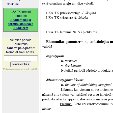
ekvivalentiem angļu un vācu valodā.
Notikumi
LZA TK termini
V. Skujiņa
LZA TK priekšsēdētāja
atrodami
A. Ščucka
LZA TK sekretāre
Akadēmiskajā
terminu datubāzē
AkadTerm
LZA TK lēmuma Nr. 53 pielikums
Vēlaties portāla
Ekonomikas pamattermini, to definīcijas un
jaunumus
valodā
saņemt pa e-pastu?
Norādiet savu adresi:
apgrozījums
a.
turnover
v.
der Umsatz
Pakalpojumu nodrošina
FeedBlitz
Noteiktā periodā pārdoto produktu apj
dilstoša ražīguma likums
a.
the law of diminishing marginal 
Likums, ka, vienam no resursiem esot 
nākamā citu (viena vai vairāku) resursu izlietotā 
produkta izlaides apjomu, dos arvien mazāku pr
r
Piezīme.
Lieto arī vārdkopterminu
likums
.