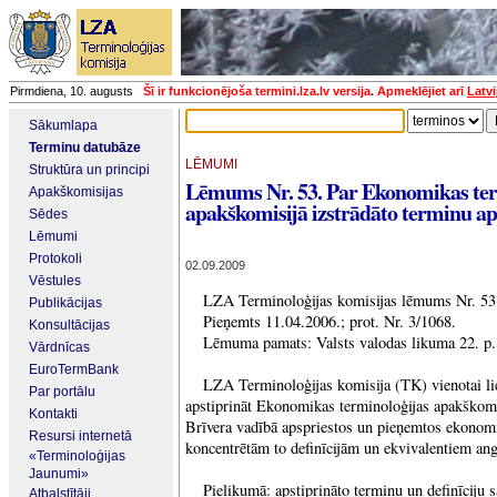
Pirmdiena, 10. augusts
Šī ir funkcionējoša termini.lza.lv versija. Apmeklējiet arī
Latvi
Sākumlapa
Terminu datubāze
LĒMUMI
Struktūra un principi
Lēmums Nr. 53. Par Ekonomikas ter
Apakškomisijas
apakškomisijā izstrādāto terminu ap
Sēdes
Lēmumi
Protokoli
02.09.2009
Vēstules
LZA Terminoloģijas komisijas lēmums Nr. 53
Publikācijas
Pieņemts 11.04.2006.; prot. Nr. 3/1068.
Konsultācijas
Lēmuma pamats: Valsts valodas likuma 22. p.
Vārdnīcas
EuroTermBank
LZA Terminoloģijas komisija (TK) vienotai lie
Par portālu
apstiprināt Ekonomikas terminoloģijas apakškom
Kontakti
Brīvera vadībā apspriestos un pieņemtos ekonom
Resursi internetā
koncentrētām to definīcijām un ekvivalentiem ang
«Terminoloģijas
Jaunumi»
Pielikumā: apstiprināto terminu un definīciju 
Atbalstītāji