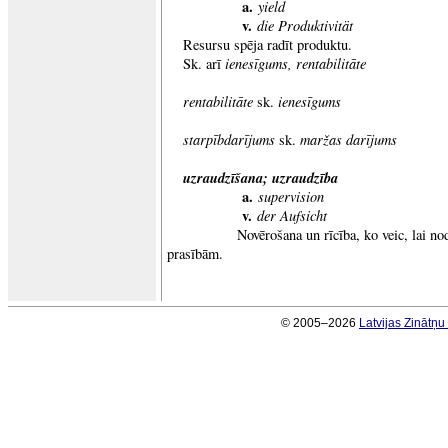
a.
yield
v.
die Produktivität
Resursu spēja radīt produktu.
ienesīgums, rentabilitāte
Sk. arī
rentabilitāte
ienesīgums
sk.
starpībdarījums
maržas darījums
sk.
uzraudzīšana; uzraudzība
a.
supervision
v.
der Aufsicht
Novērošana un rīcība, ko veic, lai nodroš
prasībām.
© 2005–2026
Latvijas Zinātņ