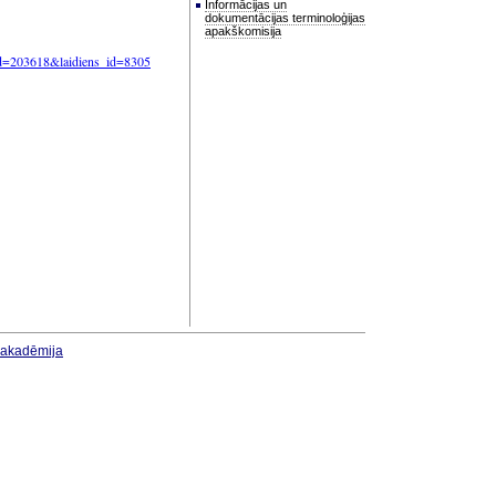
Informācijas un
dokumentācijas terminoloģijas
apakškomisija
&id=203618&laidiens_id=8305
u akadēmija