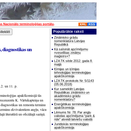
as Nacionālo terminoloģijas portālu
.
Populārākie raksti
Zinātnisko grādu
nomenklatūra Latvijas
Republikā
, diagnostikas un
Kā saīsināt apzīmējumu
«veselības zinātņu
maģistrs»?
LZA TK sēde 2012. gada 8.
maijā
Ķīmijas un ķīmijas
tehnoloģijas terminoloģijas
apakškomisija
LZA TK protokols Nr. 5/1143
(05.06.2018)
2. un 11. p.
Kur sameklēt Latvijas
Republikas zinātnisko un
rminoloģijas apakškomisijā tās
akadēmisko grādu
 recenzentu K. Vārtukapteiņa un
nomenklatūru?
s, diagnostikas un remonta terminu
Enerģētikas terminoloģijas
apakškomisija
 terminu ekvivalentiem angļu, vācu
Lēmums Nr. 78. Par angļu
ajā literatūrā un oficiālajā saziņā.
valodas apzīmējuma “park &
ride” atveidi latviešu valodā
Juridiskās terminoloģijas
apakškomisija