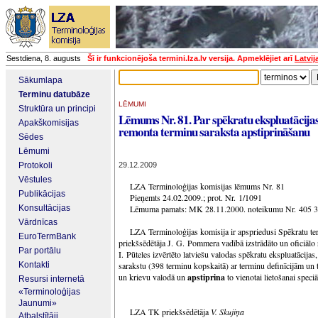
Sestdiena, 8. augusts
Šī ir funkcionējoša termini.lza.lv versija. Apmeklējiet arī
Latvij
Sākumlapa
Terminu datubāze
LĒMUMI
Struktūra un principi
Lēmums Nr. 81. Par spēkratu ekspluatācijas
Apakškomisijas
remonta terminu saraksta apstiprināšanu
Sēdes
Lēmumi
Protokoli
29.12.2009
Vēstules
LZA Terminoloģijas komisijas lēmums Nr. 81
Publikācijas
Pieņemts 24.02.2009.; prot. Nr. 1/1091
Konsultācijas
Lēmuma pamats: MK 28.11.2000. noteikumu Nr. 405 3.
Vārdnīcas
LZA Terminoloģijas komisija ir apspriedusi Spēkratu te
EuroTermBank
priekšsēdētāja J. G. Pommera vadībā izstrādāto un oficiālo
Par portālu
I. Pūteles izvērtēto latviešu valodas spēkratu ekspluatācija
Kontakti
sarakstu (398 terminu kopskaitā) ar terminu definīcijām un
un krievu valodā un
apstiprina
to vienotai lietošanai speciāl
Resursi internetā
«Terminoloģijas
Jaunumi»
LZA TK priekšsēdētāja
V. Skujiņa
Atbalstītāji