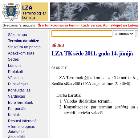
Svētdiena, 9. augusts
Šī ir funkcionējoša termini.lza.lv versija. Apmeklējiet arī
Latvij
Sākumlapa
Terminu datubāze
SĒDES
Struktūra un principi
LZA TK sēde 2011. gada 14. jūnijā
Apakškomisijas
Sēdes
Lēmumi
08.06.2011
Protokoli
LZA Terminoloģijas komisijas sēde notiks š. g
Vēstules
Senāta sēžu zālē (LZA augstceltnes 2. stāvā).
Publikācijas
Konsultācijas
Darba kārtībā:
Vārdnīcas
Valodas didaktikas termini.
EuroTermBank
zorbing
Konsultācijas: par terminu
un
Par portālu
atveidi latviešu valodā.
Kontakti
Resursi internetā
«Terminoloģijas
Jaunumi»
Atbalstītāji