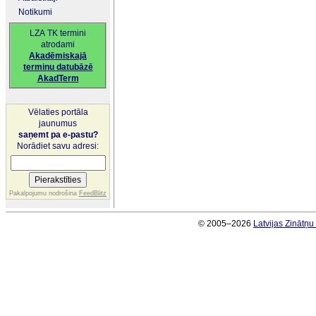
Notikumi
LZA TK termini
atrodami
Akadēmiskajā
terminu datubāzē
AkadTerm
Vēlaties portāla
jaunumus
saņemt pa e-pastu?
Norādiet savu adresi:
Pakalpojumu nodrošina
FeedBlitz
© 2005–2026
Latvijas Zinātņ