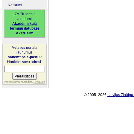
Notikumi
LZA TK termini
atrodami
Akadēmiskajā
terminu datubāzē
AkadTerm
Vēlaties portāla
jaunumus
saņemt pa e-pastu?
Norādiet savu adresi:
Pakalpojumu nodrošina
FeedBlitz
© 2005–2026
Latvijas Zinātņ