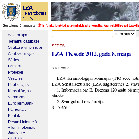
Sestdiena, 8. augusts
Šī ir funkcionējoša termini.lza.lv versija. Apmeklējiet arī
Latvij
Sākumlapa
Terminu datubāze
SĒDES
Struktūra un principi
LZA TK sēde 2012. gada 8. maijā
Apakškomisijas
Sēdes
Lēmumi
03.05.2012
Protokoli
LZA Terminoloģijas komisijas (TK) sēde notiks
Vēstules
LZA Senāta sēžu zālē (LZA augstceltnes 2. stāvā
Publikācijas
1. Informācija par E. Drezena 120 gadu piemiņ
Konsultācijas
oktobrī.
Vārdnīcas
2. Svarīgākās konsultācijas.
EuroTermBank
3. Dažādi.
Par portālu
Kontakti
Resursi internetā
«Terminoloģijas
Jaunumi»
Atbalstītāji