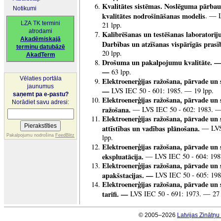
Kvalitātes sistēmas. Noslēguma pārbau
Notikumi
kvalitātes nodrošināšanas modelis
. — 
LZA TK termini
21 lpp.
atrodami
Kalibrēšanas un testēšanas laboratoriju
Akadēmiskajā
Darbības un atzīšanas vispārīgās prasī
terminu datubāzē
20 lpp.
AkadTerm
Drošuma un pakalpojumu kvalitāte. 
—
63 lpp.
Vēlaties portāla
Elektroenerģijas ražošana, pārvade un s
jaunumus
—
LVS IEC 50 - 601: 1985. — 19 lpp.
saņemt pa e-pastu?
Elektroenerģijas ražošana, pārvade un 
Norādiet savu adresi:
ražošana.
— LVS IEC 50 - 602: 1983. —
Elektroenerģijas ražošana, pārvade un
attīstības un vadības plānošana.
— LVS 
Pakalpojumu nodrošina
FeedBlitz
lpp.
Elektroenerģijas ražošana, pārvade un 
ekspluatācija.
— LVS IEC 50 - 604: 198
Elektroenerģijas ražošana, pārvade un 
apakšstacijas. —
LVS IEC 50 - 605: 198
Elektroenerģijas ražošana, pārvade un 
tarifi. —
LVS IEC 50 - 691: 1973. — 27 
© 2005–2026
Latvijas Zinātņ