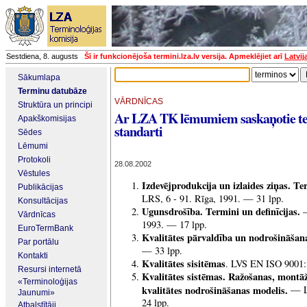
Sestdiena, 8. augusts
Šī ir funkcionējoša termini.lza.lv versija. Apmeklējiet arī
Latvij
Sākumlapa
Terminu datubāze
VĀRDNĪCAS
Struktūra un principi
Ar LZA TK lēmumiem saskaņotie ter
Apakškomisijas
standarti
Sēdes
Lēmumi
Protokoli
28.08.2002
Vēstules
Izdevējprodukcija un izlaides ziņas. Te
Publikācijas
LRS, 6 - 91. Rīga, 1991. — 31 lpp.
Konsultācijas
Ugunsdrošība. Termini un definīcijas.
—
Vārdnīcas
1993. — 17 lpp.
EuroTermBank
Kvalitātes pārvaldība un nodrošināšan
Par portālu
— 33 lpp.
Kontakti
Kvalitātes sisitēmas
. LVS EN ISO 9001:
Resursi internetā
Kvalitātes sistēmas. Ražošanas, montā
«Terminoloģijas
kvalitātes nodrošināšanas modelis.
— L
Jaunumi»
24 lpp.
Atbalstītāji