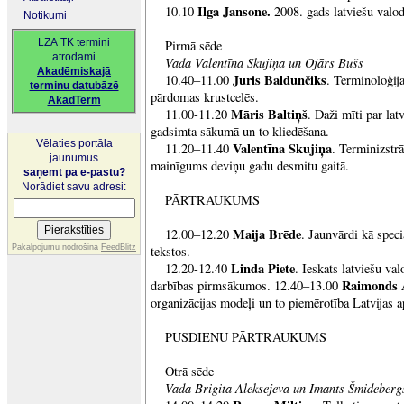
Ilga Jansone.
10.10
2008. gads latviešu valod
Notikumi
LZA TK termini
Pirmā sēde
atrodami
Vada Valentīna Skujiņa un Ojārs Bušs
Akadēmiskajā
Juris Baldunčiks
10.40–11.00
. Terminoloģija
terminu datubāzē
pārdomas krustcelēs.
AkadTerm
Māris Baltiņš
11.00-11.20
. Daži mīti par la
gadsimta sākumā un to kliedēšana.
Vēlaties portāla
Valentīna Skujiņa
11.20–11.40
. Terminizstr
jaunumus
mainīgums deviņu gadu desmitu gaitā.
saņemt pa e-pastu?
Norādiet savu adresi:
PĀRTRAUKUMS
Maija Brēde
12.00–12.20
. Jaunvārdi kā speci
Pakalpojumu nodrošina
FeedBlitz
tekstos.
Linda Piete
12.20-12.40
. Ieskats latviešu va
Raimonds 
darbības pirmsākumos. 12.40–13.00
organizācijas modeļi un to piemērotība Latvijas a
PUSDIENU PĀRTRAUKUMS
Otrā sēde
Vada Brigita Aleksejeva un Imants Šmideberg