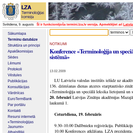
Svētdiena, 9. augusts
Šī ir funkcionējoša termini.lza.lv versija. Apmeklējiet arī
Latvij
Sākumlapa
Terminu datubāze
NOTIKUMI
Struktūra un principi
Konference «Terminoloģija un speciā
Apakškomisijas
sistēmā»
Sēdes
Lēmumi
Protokoli
13.02.2009
Vēstules
LU Latviešu valodas institūts ielūdz uz akad
Publikācijas
136. dzimšanas dienas atceres starptautisko zinā
Konsultācijas
«Terminoloģija un speciālā leksika lietojumā un
Vārdnīcas
20. februārī
Latvijas Zinātņu akadēmijas Mazajā 
EuroTermBank
laukumā 1.
Par portālu
Kontakti
Ceturtdiena, 19. februāris
Resursi internetā
«Terminoloģijas
9.30–10.00 Dalībnieku reģistrācija. Publikāciju
Jaunumi»
10.00 Konferences atklāšana. LZA prezidenta
Atbalstītāji