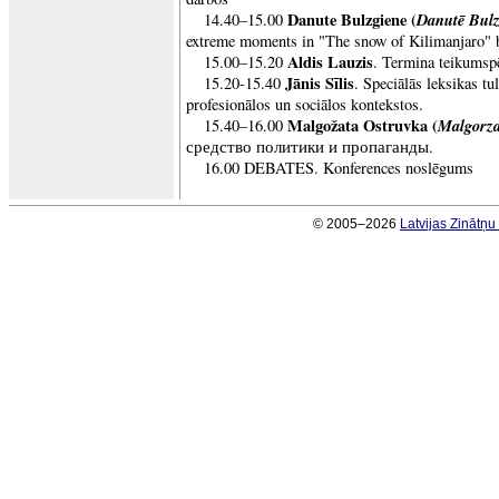
Danute Bulzgiene (
Danutē Bulz
14.40–15.00
extreme moments in "The snow of Kilimanjaro"
Aldis Lauzis
15.00–15.20
. Termina teikumsp
Jānis Sīlis
15.20-15.40
. Speciālās leksikas t
profesionālos un sociālos kontekstos.
Malgožata Ostruvka (
Malgorza
15.40–16.00
средство политики и пропаганды.
16.00 DEBATES. Konferences noslēgums
© 2005–2026
Latvijas Zinātņ