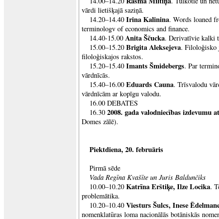
Rasma Miltiņa
14.00–14.20
. Tulkotie un ne
vārdi lietišķajā saziņā.
Irina Kalinina
14.20–14.40
. Words loaned fr
terminologv of economics and finance.
Anita Ščucka
14.40-15.00
. Derivatīvie kalki
Brigita Aleksejeva
15.00–15.20
. Filoloģisko
filoloģiskajos rakstos.
Imants Šmidebergs
15.20–15.40
. Par termin
vārdnīcās.
Eduards Cauna
15.40–16.00
. Trīsvalodu vār
vārdnīcām ar kopīgu valodu.
16.00 DEBATES
2008. gada valodniecības izdevumu a
16.30
Domes zālē).
Piektdiena, 20. februāris
Pirmā sēde
Vada Regīna Kvašīte un Juris Baldunčiks
Katrīna Erštiķe, Ilze Locika
10.00–10.20
. T
problemātika.
Viesturs Šulcs, Inese Ēdelman
10.20–10.40
nomenklatūras loma nacionālās botāniskās nomenk