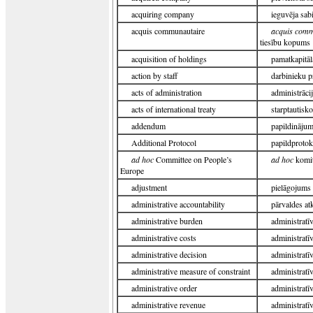
acquiring company
ieguvēja sab
acquis communautaire
acquis comm
tiesību kopums
acquisition of holdings
pamatkapitāl
action by staff
darbinieku p
acts of administration
administrācij
acts of international treaty
starptautisko
addendum
papildināju
Additional Protocol
papildprotok
ad hoc
Committee on People’s
ad hoc
komit
Europe
adjustment
pielāgojums
administrative accountability
pārvaldes at
administrative burden
administratī
administrative costs
administratī
administrative decision
administrat
administrative measure of constraint
administratīv
administrative order
administratī
administrative revenue
administratī