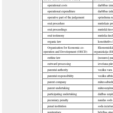
operational costs
darbības iz
operational expenditure
darbības iz
operative part of the judgement
sprieduma re
oral procedure
mutiskais pr
oral proceedings
mutiskā ties
oral testimony
mutiska liec
organic law
konstitutīvs
Organisation for Economic co-
Ekonomiskās 
operation and Development (OECD)
organizācija (
outline law
[nozares] p
outward processing
izvešana pār
parental authority
vecāku vara
parental responsibility
vecāku atbil
parent company
mātessabiedr
parent undertaking
mātesuzņēm
participating undertaking
dalības uzņ
pecuniary penalty
naudas sods
penal institution
soda izcieša
penitentiary
brīvības atņ