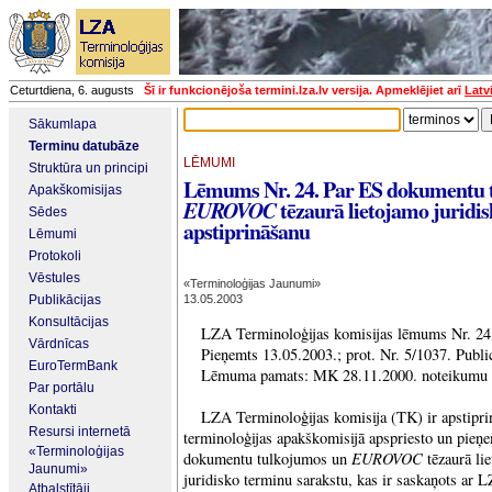
Ceturtdiena, 6. augusts
Šī ir funkcionējoša termini.lza.lv versija. Apmeklējiet arī
Latv
Sākumlapa
Terminu datubāze
LĒMUMI
Struktūra un principi
Lēmums Nr. 24. Par ES dokumentu 
Apakškomisijas
tēzaurā lietojamo juridi
EUROVOC
Sēdes
apstiprināšanu
Lēmumi
Protokoli
Vēstules
«Terminoloģijas Jaunumi»
Publikācijas
13.05.2003
Konsultācijas
LZA Terminoloģijas komisijas lēmums Nr. 24
Vārdnīcas
Pieņemts 13.05.2003.; prot. Nr. 5/1037. Publ
EuroTermBank
Lēmuma pamats: MK 28.11.2000. noteikumu N
Par portālu
Kontakti
LZA Terminoloģijas komisija (TK) ir apstiprin
Resursi internetā
terminoloģijas apakškomisijā apspriesto un pieņ
«Terminoloģijas
EUROVOC
dokumentu tulkojumos un
tēzaurā li
Jaunumi»
juridisko terminu sarakstu, kas ir saskaņots a
Atbalstītāji