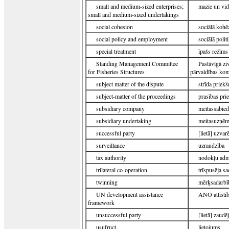
small and medium-sized enterprises;
mazie un vi
small and medium-sized undertakings
social cohesion
sociālā kohē
social policy and employment
sociālā polit
special treatment
īpašs režīms
Standing Management Committee
Pastāvīgā zi
for Fisheries Structures
pārvaldības kom
subject matter of the dispute
strīda priek
subject-matter of the proceedings
prasības pri
subsidiary company
meitassabied
subsidiary undertaking
meitasuzņē
successful party
[lietā] uzvar
surveillance
uzraudzība
tax authority
nodokļu admi
trilateral co-operation
trīspusēja s
twinning
mērķsadarbī
UN development assistance
ANO attīstīb
framework
unsuccessful party
[lietā] zaudē
usufruct
lietojums