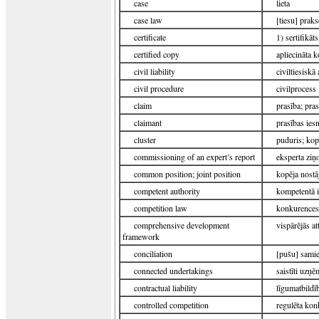
case
lieta
case law
[tiesu] praks
certificate
1) sertifikāts
certified copy
apliecināta k
civil liability
civiltiesiskā 
civil procedure
civilprocess
claim
prasība; pra
claimant
prasības iesn
cluster
puduris; kop
commissioning of an expert’s report
eksperta ziņ
common position; joint position
kopēja nostā
competent authority
kompetentā i
competition law
konkurences 
comprehensive development
vispārējās a
framework
conciliation
[pušu] samie
connected undertakings
saistīti uzņ
contractual liability
līgumatbildī
controlled competition
regulēta kon