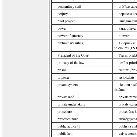
penitentiary staff
brīvības atņ
perjury
nepatiesa lie
pilot project
izmēģinājum
power
vara; pilnvar
power of attorney
pilnvara
preliminary ruling
1) iepriekšē
nolēmums (ES t
President of the Court
Tiesas priek
primacy of the law
tiesību prior
prison
cietums; brī
prisoner
ieslodzītais
prison system
cietumu sist
sistēma
private land
privāts zem
private undertaking
privāts uzņ
procedure
procedūra; k
protected zone
aizsargājama
public authority
publiska inst
public land
valsts zeme