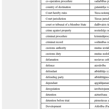
co-operation procedure
sadarbības p
country of destination
galamērķa va
Court hereby rules
Tiesa nolemj
Court jurisdiction
Tiesas jurisd
court or tribunal of a Member State
dalībvalsts t
crime against property
noziedzīgs n
criminal procedure
kriminālproc
criminal record
sodāmības re
customs authority
muitas iestā
customs duty
muitas nodok
defamation
neslavas cel
defence
aizstāvība
defendant
atbildētājs (
defending party
atbildētājpus
dependant
apgādājamai
deregulation
ierobežojumu
detention
aizturēšana
detention before trial
pirmstiesas 
Development
Attīstība (