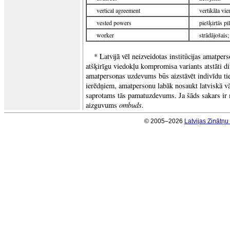
vertical agreement
vertikāla vi
vested powers
piešķirtās pi
worker
strādājošais
* Latvijā vēl neizveidotas institūcijas amatper
atšķirīgu viedokļu kompromisa variants atstāti di
amatpersonas uzdevums būs aizstāvēt indivīdu ties
ierēdņiem, amatpersonu labāk nosaukt latviskā 
saprotams tās pamatuzdevums. Ja šāds sakars ir
ombuds
aizguvums
.
© 2005–2026
Latvijas Zinātņ