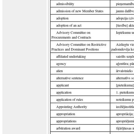
admissibility
pieņemamība
admission of new Member States
jaunu dalībv
adoption
adopcija (civ
adoption of an act
[tiesību] ak
Advisory Committee on
Iepirkumu u
Procurements and Contracts
Advisory Committee on Restrictive
Aizliegtu vi
Practices and Dominant Positions
padomdevēja ko
affiliated undertaking
saistīts uz
agency
aģentūra; pā
alien
ārvalstnieks
alternative sentence
alternatīvs s
applicant
[pieteikuma]
application
1. pieteikum
application of rules
noteikumu p
Appointing Authority
iecēlējinstitū
appropriation
apropriācija
appropriations
apropriējumi
arbitration award
šķīrējtiesas