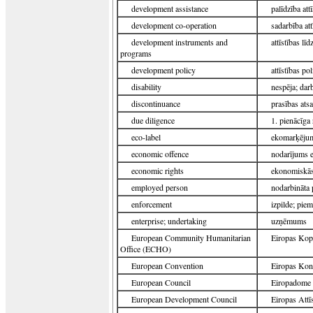
development assistance
palīdzība att
development co-operation
sadarbība att
development instruments and
attīstības l
programs
development policy
attīstības pol
disability
nespēja; darb
discontinuance
prasības ats
due diligence
1. pienācīga
eco-label
ekomarķēju
economic offence
nodarījums 
economic rights
ekonomiskās 
employed person
nodarbināta 
enforcement
izpilde; pie
enterprise; undertaking
uzņēmums
European Community Humanitarian
Eiropas Kop
Office (ECHO)
European Convention
Eiropas Kon
European Council
Eiropadome
European Development Council
Eiropas Attī