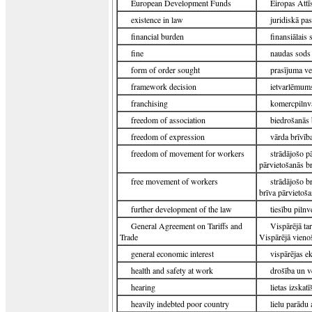
European Development Funds
Eiropas Attī
existence in law
juridiskā pa
financial burden
finansiālais 
fine
naudas sods
form of order sought
prasījuma ve
framework decision
ietvarlēmum
franchising
komercpilnva
freedom of association
biedrošanās 
freedom of expression
vārda brīvīb
freedom of movement for workers
strādājošo p
pārvietošanās b
free movement of workers
strādājošo b
brīva pārvietoš
further development of the law
tiesību piln
General Agreement on Tariffs and
Vispārējā ta
Trade
Vispārējā vienoš
general economic interest
vispārējas e
health and safety at work
drošība un v
hearing
lietas izskat
heavily indebted poor country
lielu parādu