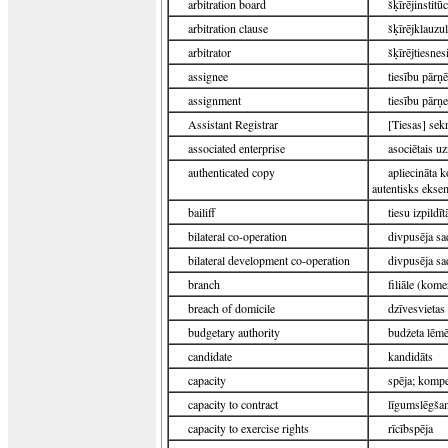
arbitration board
šķīrējinstitūc
arbitration clause
šķīrējklauzu
arbitrator
šķīrējtiesnes
assignee
tiesību pārņ
assignment
tiesību pārņ
Assistant Registrar
[Tiesas] sekr
associated enterprise
asociētais 
authenticated copy
apliecināta k
autentisks ekse
bailiff
tiesu izpildīt
bilateral co-operation
divpusēja sa
bilateral development co-operation
divpusēja sa
branch
filiāle (kome
breach of domicile
dzīvesvietas
budgetary authority
budžeta lēmēj
candidate
kandidāts
capacity
spēja; kompe
capacity to contract
līgumslēgšan
capacity to exercise rights
rīcībspēja