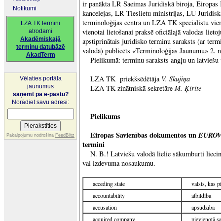
ir panākta LR Saeimas Juridiskā biroja, Eiropas I
Notikumi
kancelejas, LR Tieslietu ministrijas, LU Juridisk
terminoloģijas centra un LZA TK speciālistu vie
LZA TK termini
vienotai lietošanai praksē oficiālajā valodas lie
atrodami
Akadēmiskajā
apstiprinātais juridisko terminu saraksts (ar ter
terminu datubāzē
valodā) publicēts «Terminoloģijas Jaunumu» 2. 
AkadTerm
Pielikumā: terminu saraksts angļu un latviešu 
V. Skujiņa
LZA TK priekšsēdētāja
Vēlaties portāla
jaunumus
M. Ķirīte
LZA TK zinātniskā sekretāre
saņemt pa e-pastu?
Norādiet savu adresi:
Pielikums
Eiropas Savienības dokumentos un
EURO
Pakalpojumu nodrošina
FeedBlitz
termini
N. B.! Latviešu valodā lielie sākumburti liecin
vai izdevuma nosaukumu.
acceding state
valsts, kas p
accountability
atbildība
accusation
apsūdzība
acquired company
pievienotā s