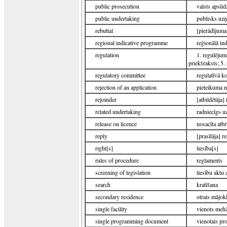
public prosecution
valsts apsūd
public undertaking
publisks u
rebuttal
[pierādījuma
regional indicative programme
reģionālā in
regulation
1. regulējum
priekšraksts; 5.
regulatory committee
regulatīvā k
rejection of an application
pieteikuma n
rejoinder
[atbildētāja] 
related undertaking
radniecīgs 
release on licence
nosacīta atb
reply
[prasītāja] r
right[s]
tiesība[s]
rules of procedure
reglaments
screening of legislation
tiesību aktu 
search
kratīšana
secondary residence
otrais mājokl
single facility
vienots meh
single programming document
vienotais p