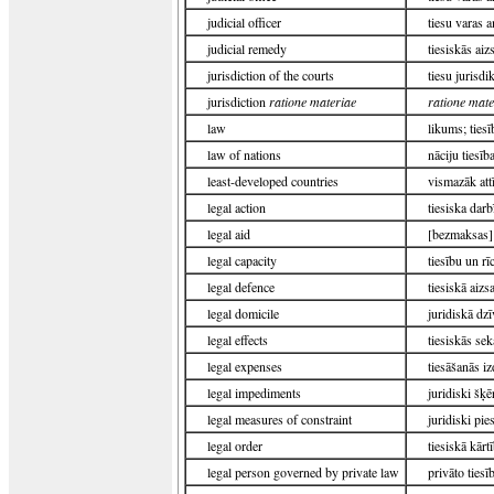
judicial officer
tiesu varas 
judicial remedy
tiesiskās aiz
jurisdiction of the courts
tiesu jurisdik
jurisdiction
ratione materiae
ratione mate
law
likums; tiesī
law of nations
nāciju tiesīb
least-developed countries
vismazāk attī
legal action
tiesiska darb
legal aid
[bezmaksas] 
legal capacity
tiesību un rī
legal defence
tiesiskā aizs
legal domicile
juridiskā dzī
legal effects
tiesiskās sek
legal expenses
tiesāšanās i
legal impediments
juridiski šķēr
legal measures of constraint
juridiski pi
legal order
tiesiskā kārt
legal person governed by private law
privāto tiesī