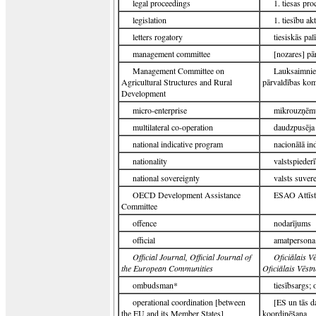
legal proceedings
1. tiesas pro
legislation
1. tiesību ak
letters rogatory
tiesiskās pa
management committee
[nozares] pā
Management Committee on
Lauksaimniec
Agricultural Structures and Rural
pārvaldības kom
Development
micro-enterprise
mikrouzņē
multilateral co-operation
daudzpusēja
national indicative program
nacionālā in
nationality
valstspiederī
national sovereignty
valsts suvere
OECD Development Assistance
ESAO Attīstī
Committee
offence
nodarījums
official
amatpersona
Official Journal, Official Journal of
Oficiālais V
the European Communities
Oficiālais Vēstn
ombudsman*
tiesībsargs;
operational coordination [between
[ES un tās d
the EU and its Member States]
koordinēšana