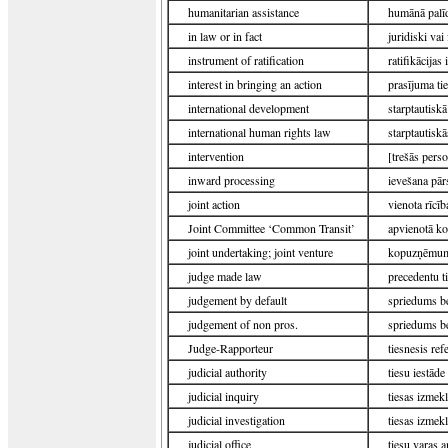
humanitarian assistance
humānā palī
in law or in fact
juridiski vai
instrument of ratification
ratifikācijas
interest in bringing an action
prasījuma ti
international development
starptautiskā 
international human rights law
starptautiskā
intervention
[trešās perso
inward processing
ievešana pār
joint action
vienota rīcīb
Joint Committee ‘Common Transit’
apvienotā ko
joint undertaking; joint venture
kopuzņēmu
judge made law
precedentu t
judgement by default
spriedums be
judgement of non pros.
spriedums be
Judge-Rapporteur
tiesnesis ref
judicial authority
tiesu iestāde
judicial inquiry
tiesas izmek
judicial investigation
tiesas izmek
judicial office
tiesu varas 