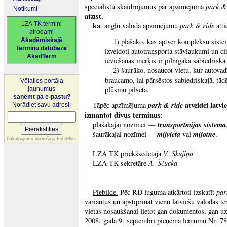
park &
speciālistu skaidrojumus par apzīmējumā
Notikumi
atzīst
,
LZA TK termini
ka
park & ride
: angļu valodā apzīmējumu
atti
atrodami
Akadēmiskajā
1) plašāko, kas aptver kompleksu sistēm
terminu datubāzē
izveidoti autotransporta stāvlaukumi un ci
AkadTerm
ieviešanas mērķis ir pilnīgāka sabiedriskā
2) šaurāko, nosaucot vietu, kur autovadī
braucamo, lai pārsēstos sabiedriskajā, tād
Vēlaties portāla
plūsmu pilsētā.
jaunumus
saņemt pa e-pastu?
park & ride
atveidei latvi
Tāpēc apzīmējuma
Norādiet savu adresi:
izmantot divus terminus
:
transportmijas sistēma
plašākajai nozīmei —
—
mijvieta
mijotne
šaurākajai nozīmei
vai
.
Pakalpojumu nodrošina
FeedBlitz
V. Skujiņa
LZA TK priekšsēdētāja
A. Ščucka
LZA TK sekretāre
par
Piebilde.
Pēc RD lūguma atkārtoti izskatīt
variantus un apstiprināt vienu latviešu valodas t
vietas nosaukšanai lietot gan dokumentos, gan 
2008. gada 9. septembrī pieņēma lēmumu Nr. 78 