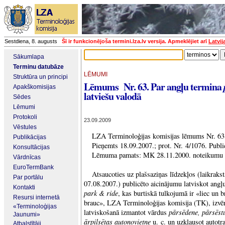
Sestdiena, 8. augusts
Šī ir funkcionējoša termini.lza.lv versija. Apmeklējiet arī
Latvij
Sākumlapa
Terminu datubāze
LĒMUMI
Struktūra un principi
Lēmums Nr. 63. Par angļu termina
Apakškomisijas
latviešu valodā
Sēdes
Lēmumi
Protokoli
23.09.2009
Vēstules
LZA Terminoloģijas komisijas lēmums Nr. 63
Publikācijas
Pieņemts 18.09.2007.; prot. Nr. 4/1076. Publ
Konsultācijas
Lēmuma pamats: MK 28.11.2000. noteikumu N
Vārdnīcas
EuroTermBank
Atsaucoties uz plašsaziņas līdzekļos (laikrak
Par portālu
07.08.2007.) publicēto aicinājumu latviskot angļ
Kontakti
park & ride
, kas burtiskā tulkojumā ir «liec un 
Resursi internetā
brauc», LZA Terminoloģijas komisija (TK), izvēr
«Terminoloģijas
pārsēdene, pārsēstu
latviskošanā izmantot vārdus
Jaunumi»
ārpilsētas autonovietne
u. c. un uzklausot autotr
Atbalstītāji