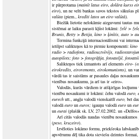
mainīt latus eiro
dolāra kurss ei
ir pārprotama (
,
eiro
), un ne velti bankas savos tekstos sākušas p
valūta
kredīti latos un eiro valūtā).
(piem.,
Biežāk lietotie nelokāmie aizguvumi tautas mut
želē >
žele
sistēmai ar laiku parasti kļūst lokāmi:
Brunis, Betty >
Betija, kino >
ķinītis, auto >
au
Termina funkcijā internacionālismi vai internac
kino
ietilpst salikteņos kā to pirmie komponenti:
radio >
radiofons, radiouztvērējs, radiostaroju
autopilots; foto >
fotogrāfija, fotoateljē, fotoattē
eiro- (e
Salikteņos tiek izmantots arī elements
eirokredīts, eiroremonts, eirokomunisms),
un var
vārdā tas ir saistāms ar pasaules daļas nosaukum
vienības nosaukumu, ja arī tas ir «eiro».
Valodās, kurās vārdiem ir atšķirīgas locījumu 
euro, 
vienību nosaukumi ir lokāmi: čehu valodā
eurech
euro,
utt., angļu valodā vienskaitlī
bet da
euro
euros;
euro
eu
valodā
un
igauņu valodā
un
eurai
un
(plašāk sk. LV, 27.02.2002. un «Delfos»
Arī citās valodās naudas vienību nosaukumos 
peso, kruzeiro
(
).
Izvēloties lokāmo formu, priekšroka labskanība
apsvērumu dēļ tika dota sieviešu dzimtes formai,