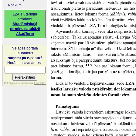
ievērot latviešu valodas sistēmai vairāk piemērot
Notikumi
tradicionāli pierasto paradumu lietvārdus, arī tieš
dālderis, rubli
nosaukumus, lietot lokāmā formā (
LZA TK termini
eirs
vietā izvēlēties kādu no lokāmajām formām:
atrodami
Akadēmiskajā
viedoklis ir pārsvarā LZA Terminoloģijas komisi
terminu datubāzē
Apvienotā abu komisiju sēdē tika nospriests, 
AkadTerm
sabiedrībai. Tā kā uz aptaujas rakstu «Latvijas V
saņemts mazāk par 10 vēstulēm, plašākai aptaujai
internetu. Šāda aptauja arī tika veikta. Uz «Delf
Vēlaties portāla
jaunumus
rakstu «Mainīsim latus — eiro vai eirās?» atsaucā
saņemt pa e-pastu?
atsauksmju bija pārspriedumu raksturs, bet no tiem
Norādiet savu adresi:
pret lokāmo formu, 55% bija par lokāmu formu, 
(daži gan domāja, ka ir jau par vēlu uz to pārie
formu.
LZA 
Līdz ar to viedokļu kopsavilkuma sēdē
Pakalpojumu nodrošina
FeedBlitz
ieteikt latviešu valodā priekšroku dot lokām
nosaukumam sieviešu dzimtes formā:
eira.
Pamatojums
Latviešu valodā lietvārdiem raksturīgas lokām
nepārprotami rāda vārdu savstarpējo saistījumu. 
nosaukumi latviešu valodā pārsvarā ir lokāmā f
lira, rublis,
arī iepriekšējās eironaudas nosauku
citvalodu vārdos, ja tie ikdienā bieži lietojami, īp