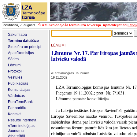
Piektdiena, 7. augusts
Šī ir funkcionējoša termini.lza.lv versija. Apmeklējiet arī
Latvi
Sākumlapa
Terminu datubāze
LĒMUMI
Struktūra un principi
Lēmums Nr. 17. Par Eiropas jaunā
Apakškomisijas
latviešu valodā
Sēdes
Lēmumi
Protokoli
«Terminoloģijas Jaunumi»
Vēstules
19.11.2002
Publikācijas
LZA Terminoloģijas komisijas lēmums Nr. 17
Konsultācijas
Pieņemts 19.11.2002.; prot. Nr. 7/1031.
Vārdnīcas
Lēmuma pamats: konsultācijas.
EuroTermBank
Par portālu
Ja Latvija iestāsies Eiropas Savienībā, gaidām
Kontakti
Eiropas Savienības naudas vienību. Tuvojoties šā
Resursi internetā
sabiedrības doma par latviešu valodā vairāk pie
«Terminoloģijas
nosaukuma formu: paturēt līdz šim jau lietoto 
Jaunumi»
risinājumu vairāk atbalsta Latviešu valodas ekspe
Atbalstītāji