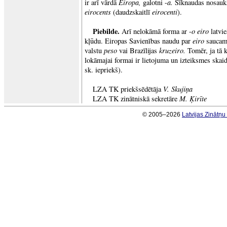
Eiropa,
a.
ir arī vārdā
galotni -
Sīknaudas nosaukš
eirocents
eirocenti
(daudzskaitlī
).
Piebilde.
o eiro
Arī nelokāmā forma ar -
latvi
eiro
kļūdu. Eiropas Savienības naudu par
saucam
peso
kruzeiro.
valstu
vai Brazīlijas
Tomēr, ja tā 
lokāmajai formai ir lietojuma un izteiksmes skaid
sk. iepriekš).
V. Skujiņa
LZA TK priekšsēdētāja
M. Ķirīte
LZA TK zinātniskā sekretāre
© 2005–2026
Latvijas Zinātņ